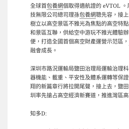
全球首
包養網
個取得適航證的 eVTOL
技無限公司總司理孫
包養網
聰先容，接上
樹立以高空景區不雅光為焦點的高空特點利
和景區互聯，供給空中游玩不雅光體驗辦
便，打造全國首個高空財產運營示范區，
融會成長。
深圳市路況運輸局鹽田治理局運輸治理科
器機能、載重、平安性及體系運轉等保證
翔的新篇章行將拉開尾聲，接上去，鹽田
圳率先搶占高空經濟新賽道，推進灣區高
知多D: