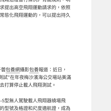
求提出高空飛翔運動請求的，依照
常態化飛翔運動的，可以提出持久
子蕓
包養網
攝影
包養
報道：近日，
飛測試”在年夜梅沙濱海公交場站美滿
去打算停止載人飛翔測試。
6-S型無人駕駛載人飛翔器繞場飛
的型號及格證和尺度適航證，成為