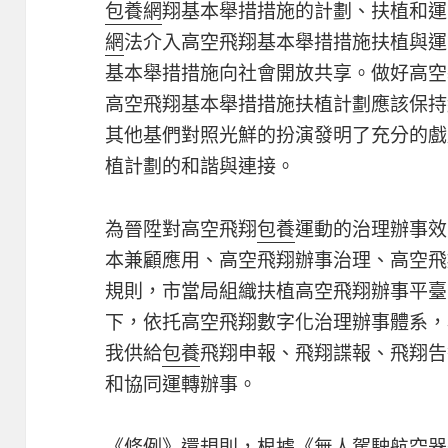
包養網
翔基本舉措措施的計劃、扶植和運
網
法介入高空飛翔基本舉措措施扶植與運
基本舉措措施向社會開放共享。做好高空
高空飛翔基本舉措措施扶植計劃應該保持
其他基們對照光鮮的扮演發明了充分的戲
植計劃的和諧與連接。
為晉陞對高空飛翔
包養
運動的治理辦事效
本兼顧應用、高空飛翔辦事治理、高空飛
規則，市當局組織扶植高空飛翔辦事平臺
下，依托高空飛翔數字化治理辦事體系，
我供給
包養
飛翔申報、飛翔諜報、飛翔告
和協同運轉辦事。
《條例》還規則，根據《無人駕駛航空器