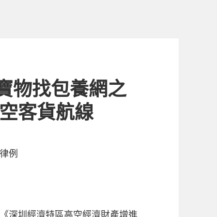
寶物找包養網之
高空客貨航線
律例
《深圳經濟特區高空經濟財產增進