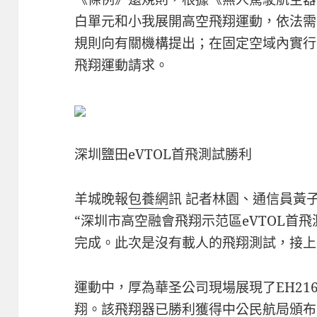
白單元和小我展開高空飛翔運動，依法需
規則向有關機構提出；在固定空域內實行
飛翔運動請求。
深圳鹽田eVTOL首飛測試勝利
羊城晚報
包養網
訊 記者林園、通信員黃
“深圳市高空融會飛翔示范區eVTOL首
完成。此次是沒有載人的飛翔測試，接上
運動中，厚為華圣公司現場展現了EH21
翔。該飛翔器已勝利獲得中公民航局頒布