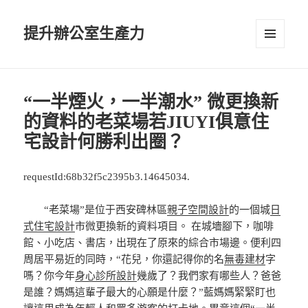
提升辦公室生產力
選單及
小工具
“一半煙火，一半潮水” 微更換新
的資料的老菜場若JIUYI俱意住
宅設計何勝利出圈？
requestId:68b32f5c2395b3.14645034.
“老菜場”是位于西安碑林區
親子空間設計
的一個城
日
式住宅設計
市微更換新的資料項目。 在城墻腳下，咖啡
館、小吃店、書店，出現在了原來的綜合市場邊。便利四
周居平易近的同時，“花兒，你還記得你的名
無毒建材
字
嗎？你今年
身心診所設計
幾歲了？我們家有哪些人？爸爸
是誰？媽媽這輩子最大的心願是什麼？”藍媽媽緊緊盯也