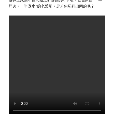
讓這里成為年輕人和眾多游客的打卡地。畢竟這個“一半
煙火，一半潮水”的老菜場，是若何勝利出圈的呢？