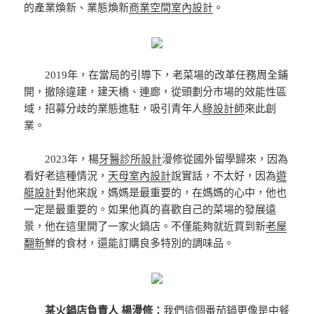
的產業煥新、業態煥新
商業空間室內設計
。
2019年，在當局的引導下，老菜場的改革任務周全鋪
開，撤除違建，建天橋、連廊，從頭劃分市場的效能性區
域，招募分歧的業態進駐，吸引青年人
綠設計師
來此創
業。
2023年，楊
牙醫診所設計
漫修從國外留學歸來，因為
看好老這種情況，
天母室內設計
說實話，不太好，因為
遊
艇設計
對他來說，媽媽是最重要的，在媽媽的心中，他也
一定是最重要的。如果他真的喜歡自己的菜場的發展遠
景，他在這里開了一家火鍋店。不僅能夠就近買到新
老屋
翻新
鮮的食材，還能訂購良多特別的調味品。
某火鍋店負責人 楊漫修：
我們這個番茄鍋更像是中餐