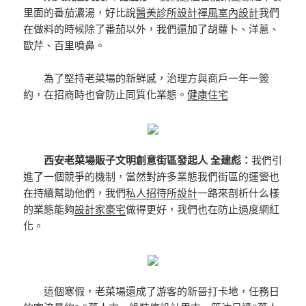
里面的番茄濃湯，好比說
醫美診所設計
禪風室內設計
我們
在做料的時候除了番茄以外，我們還加了胡蘿卜、洋蔥、
歐芹、百里噴鼻。
為了堅持老菜場的新鮮感，治理方與商戶一年一簽
約，在招商時也會防止同質化業態。
健康住宅
西安老菜場販子文明創意街區發起人 全建彪：
我們引
進了一個競爭的機制，當然對許多業態我們街區的運營也
在持續幫助他們，我們
私人招待所設計
一路來剖析什么樣
的業態能夠
設計家豪宅
做得更好，我們也在防止過度網紅
化。
這個寒假，老菜場還成了游客的新晉打卡地，任務日