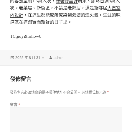
的客流量約1.5萬人次，
綠裝修設計
周末、節沐日達3萬人
次。老菜場、新街區，不論是老鄰居，還是新鄰居
大直室
內設計
，在這里都能感觸感染到濃濃的煙火氣，生涯的味
道就在這踏實而新鮮的日子里。
TC:jiuyi9follow8
發
作
2025 年 8 月 31 日
admin
佈
者
日
期:
發佈留言
發佈留言必須填寫的電子郵件地址不會公開。
必填欄位標示為
*
留言
*