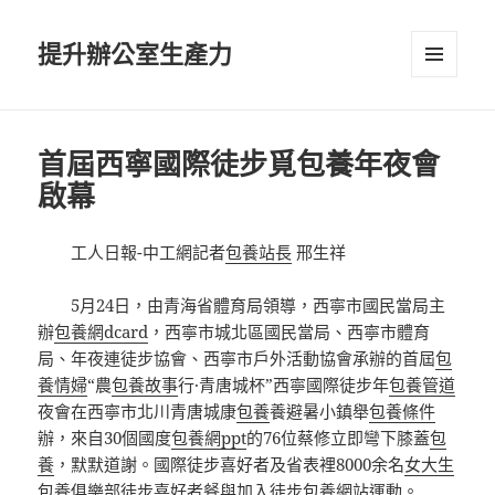
提升辦公室生產力
選單及
小工具
首屆西寧國際徒步覓包養年夜會
啟幕
工人日報-中工網記者
包養站長
邢生祥
5月24日，由青海省體育局領導，西寧市國民當局主
辦
包養網dcard
，西寧市城北區國民當局、西寧市體育
局、年夜連徒步協會、西寧市戶外活動協會承辦的首屆
包
養情婦
“農
包養故事
行·青唐城杯”西寧國際徒步年
包養管道
夜會在西寧市北川青唐城康
包養
養避暑小鎮舉
包養條件
辦，來自30個國度
包養網ppt
的76位蔡修立即彎下膝蓋
包
養
，默默道謝。國際徒步喜好者及省表裡8000余名
女大生
包養俱樂部
徒步喜好者餐與加入徒步
包養網站
運動。