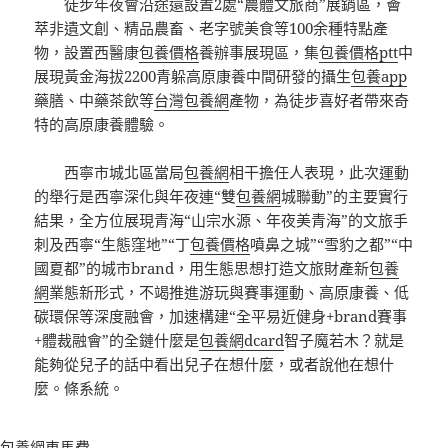
徒步年夜會沿途還設置2處“農體文旅商”展銷區，薈
萃非遺文創、精品農畜、老字號美食等100余種特點產
物，設置西醫康
包養價格
養辦事展現區，集
包養價格ptt
中
展現黃金海拔2200青躲高原康養中間研發的攝生
包養app
藥膳、中藥茶飲等
台灣包養網
產物，為徒步喜好者帶來奇
特的高原康養體驗。
西寧市城北區當局
包養網
相干擔任人表現，此次運動
的舉行是西寧深化與年夜連“雙
包養網
城聯動”的主要實行
結果，全方位展現青海“山宗水源、年夜美青海”的文旅手
刺及西寧“生態窪地”“丁
包養價格
噴鼻之城”“雪豹之都”“中
國夏都”的城市brand，用生態思想打造文旅財產新
包養
網
業態新形式，不竭推進游玩與賽事運動、高原康養、低
碳環保等深度融會，加速構建“全平易近健身+brand賽事
+體裁融會”的全鏈什麼是
包養網dcard
智子魔若木？就是
能夠從兒子的話中看出兒子在想什麼，或者說他在想什
麼。條系統。
包養網車馬費