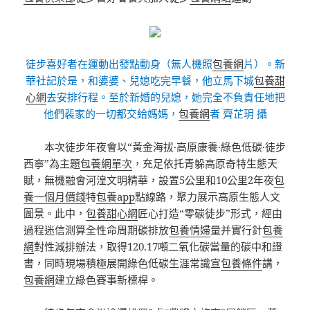
徒步喜好者在運動出發點動身（無人機照
包養網
片）。新
華社記於是，和婆婆、兒媳吃完早餐，他立馬下城
包養甜
心網
去安排行程。至於新婚的兒媳，她完全不負責任地把
他們裴家的一切都交給媽媽，
包養網
者 齊芷玥 攝
本次徒步年夜會以“黃金海拔·高原康養·綠色低碳·徒步
西寧”為主題
包養網單次
，充足依托青躲高原奇特生態天
賦，無機融會河湟文明精華，設置5公里和10公里2年夜
包
養一個月價錢
特
包養app
點線路，聚力展示高原生態人文
圖景。此中，
包養甜心網
匠心打造“零碳徒步”形式，經由
過程迷信測算全性命周期碳排放
包養情婦
量并實行針
包養
網
對性減排辦法，取得120.17噸二氧化碳當量的碳中和證
書，同時現場積極展開綠色低碳生涯常識宣
包養條件
講，
包養網
建立綠色賽事新標桿。