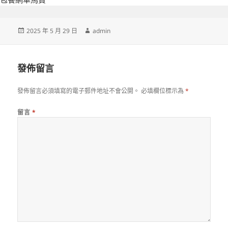
發
作
2025 年 5 月 29 日
admin
佈
者
日
期:
發佈留言
發佈留言必須填寫的電子郵件地址不會公開。
必填欄位標示為
*
留言
*