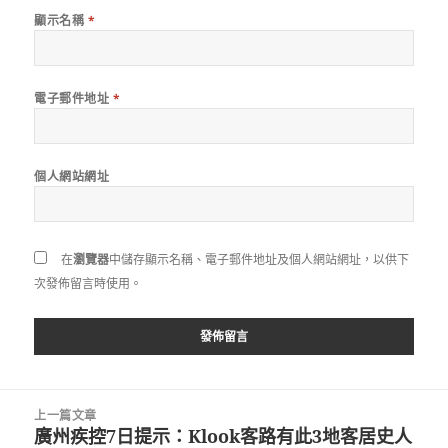
顯示名稱
*
電子郵件地址
*
個人網站網址
在
瀏覽器
中儲存顯示名稱、電子郵件地址及個人網站網址，以供下
次發佈留言時使用。
文
上一篇文章
章
廣州疾控7日提示：Klook客路有此3地客居史人
上