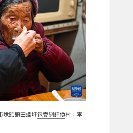
陽市埭頭鎮田螺圩
包養網評價
村，李