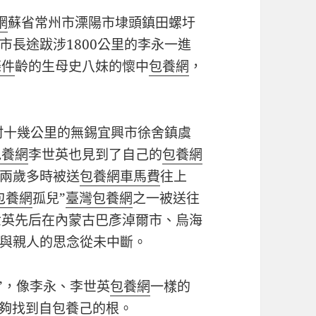
網
蘇省常州市溧陽市埭頭鎮田螺圩
市長途跋涉1800公里的李永一進
條件
齡的生母史八妹的懷中
包養網
，
村十幾公里的無錫宜興市徐舍鎮虞
包養網
李世英也見到了自己的
包養網
兩歲多時被送
包養網車馬費
往上
包養網
孤兒”
臺灣包養網
之一被送往
世英先后在內蒙古巴彥淖爾市、烏海
與親人的思念從未中斷。
”，像李永、李世英
包養網
一樣的
能夠找到自
包養
己的根。