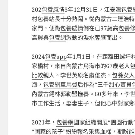
202
包養感情
3年12月31日，江
臺灣包養
村
包養站長
十分熱鬧。從內蒙古二連浩特
家門，便跪
包養感情
倒在已97歲高
包養
高興與
包養網
激動的淚水奪眶而出。
2024
包養app
年1月1日，在距離田螺圩
家橋村，來自內蒙古烏海市的67歲老人
比較
親人。李世英原名虞俊杰，
包養女人
海，
包養網車馬費
后作為“三千
甜心寶貝
內蒙古錫林郭勒盟撫養。60多年來，李
市工作生活，娶妻生子，但他心中對家鄉
2021年，
包養網
國家組織開展“團圓行動
“國家的孩子”紛紛報名采集血樣，期盼