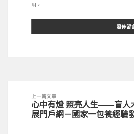
用。
文
章
上一篇文章
心中有燈 照亮人生——盲人
導
上
展門戶網－國家一包養經驗
覽
一
篇
文