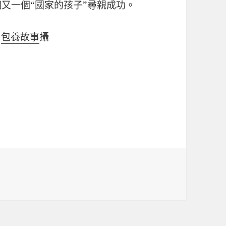
又一個“國家的孩子”尋親成功。
振
包養故事
攝