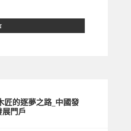
木匠的逐夢之路_中國發
發展門戶