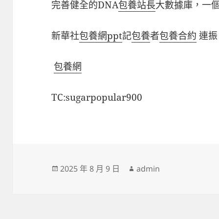
完善健全的DNA
包養站長
大數據庫，一個
新華社
包養網ppt
記
包養
者
包養合約
連
包養網
TC:sugarpopular900
發
作
2025 年 8 月 9 日
admin
佈
者
日
期: