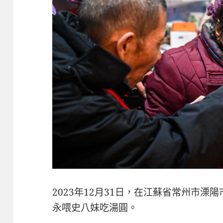
2023年12月31日，在江蘇省常州市溧
永喂史八妹吃湯圓。