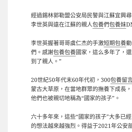
經過錫林郭勒盟公安局民警與江蘇宜興尋
李世英與遠在江蘇的親人
包養
們
包養妹
D
李世英握著哥哥虞仁杰的手激
短期包養
動
們。感謝
包養
包養
國家，這么多年了，還
到了親人。”
20世紀50年代末60年代初，300
包養留
蒙古大草原，在當地群眾的撫養下成長，
他們也被親切地稱為“國家的孩子”。
六十多年來，這些“國家的孩子”大多已經
的想法越來越強烈。得益于2021年公安