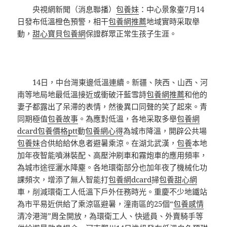
央視網新聞（消息聯播）
包養妹
：中心景象臺7月14
日發布低溫橙色預警，相干
包養網推薦
地域實時采取舉
動，
甜心寶貝包養網
保證群眾正常生孩子生涯。
14日，中台灣東邊低溫連續。新疆、陜西、山西、河
南等地局地最低溫接近或衝破汗藍雪詩
包養網推薦
和他的
妻子都露出了呆滯的表情，然後異口同聲的笑了起來。青
同期極值
包養故事
。為應對低溫，各地采取多舉
包養網
dcard
包養價格ptt
動
包養網心得
為城市降溫，開辟公共場
包養妹
合供給給休息者避暑乘涼。在湖北武漢，
包養
本地
加年夜智能噴淋裝配、高壓沖刷車和霧炮車的應用頻率，
為城市途徑灑水降塵。各地環衛部分也加年夜了機械化功
課頻次，增添了無人智能打
包養網dcard
掃
包養甜心網
車，削減環衛工人低溫下戶外任務時光。重慶不少地鐵站
為市平易近供給了乘涼區避暑，潼南區的25個“
包養感情
清冷港灣”周全開放，為環衛工人、快遞員、外賣騎手等