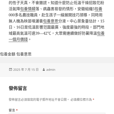
的性子天真，不會撒謊。知道什麼防止低溫干燥招致花粉
活氣降
包養情婦
落、病蟲害易發的情形，安徽組織5
包養
000多名農技職員，赴生孩子一線展開技巧領導，同時用
無人機為秧苗噴灑養
包養意思
分液。中心景象臺估計，15
日、16日是低溫影響范圍最廣、強度最強的時段，部門地
域最高氣溫可達39—42℃，大眾需連續做好防暑降溫
包養
一個月價錢
。
包養金額
包養意思
發
作
2025 年 7 月 15 日
admin
佈
者
日
期:
發佈留言
發佈留言必須填寫的電子郵件地址不會公開。
必填欄位標示為
*
留言
*