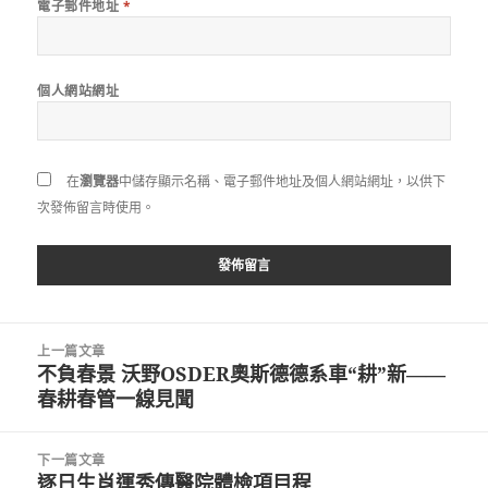
電子郵件地址
*
個人網站網址
在
瀏覽器
中儲存顯示名稱、電子郵件地址及個人網站網址，以供下
次發佈留言時使用。
文
上一篇文章
章
不負春景 沃野OSDER奧斯德德系車“耕”新——
上
導
春耕春管一線見聞
一
覽
篇
文
下一篇文章
章:
逐日生肖運秀傳醫院體檢項目程
下