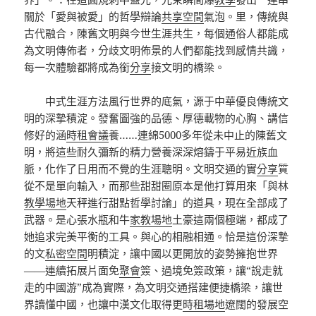
關於「愛與被愛」的哲學辯論
共享空間
氣泡。里，傳統與
古代融合，陳舊文明與今世生涯共生，每個通俗人都能成
為文明傳佈者，分歧文明佈景的人們都能找到感情共識，
每一次體驗都將成為銜
分享
接文明的橋梁。
中式生涯方法風行世界的底氣，源于中華優良傳統文
明的深摯積淀。發奮圖強的品德、厚德載物的心胸、講信
修好的涵
時租會議
養……連綿5000多年從未中止的陳舊文
明，將這些耐久彌新的精力營養深深熔鑄于平易近族血
脈，化作了日用而不覺的生涯聰明。文明交通的實
分享
質
從不是單向輸入，而那些甜甜圈原本是他打算用來「與林
教學場地
天秤進行甜點哲學討論」的道具，現在全部成了
武器。是心張水瓶和牛
家教場地
土豪這兩個極端，都成了
她追求完美平衡的工具。與心的相融相通。恰是這份深摯
的文
私密空間
明積淀，讓中國以更開放的姿勢擁抱世界
——連續拓展片面免
聚會
簽、過境免簽政策，讓“說走就
走的中國游”成為實際，為文明交通搭建便捷橋梁，讓世
界讀懂中國，也讓中漢文化取得更
時租場地
遼闊的發展空