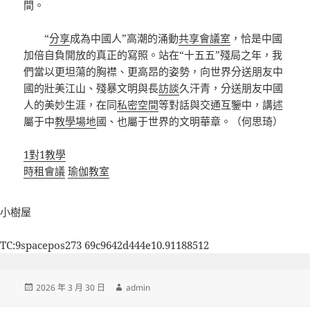
間。
“
分享
成為中國人”高潮的涌動
共享會議室
，恰是中國
加倍自負開放的真正的寫照。站在“十五五”殘局之年，我
們當以更坦蕩的胸襟、更高昂的姿勢，向世界分送朋友中
國的壯美江山、殘暴文明與長
訪談
久汗青，分送朋友中國
人的美妙生涯，在同
私密空間
等對話與交通互鑒中，講述
屬于中
教學場地
國、也屬于世界的文明華章。（何思琦）
1對1教學
時租會議
瑜伽教室
小樹屋
TC:9spacepos273 69c9642d444e10.91188512
發
作
2026 年 3 月 30 日
admin
佈
者