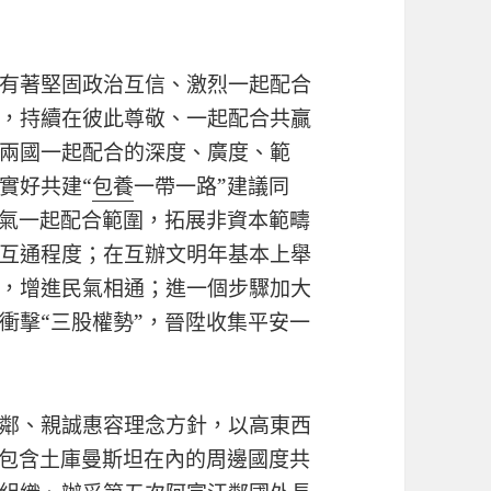
有著堅固政治互信、激烈一起配合
，持續在彼此尊敬、一起配合共贏
兩國一起配合的深度、廣度、範
實好共建“
包養
一帶一路”建議同
然氣一起配合範圍，拓展非資本範疇
互通程度；在互辦文明年基本上舉
，增進民氣相通；進一個步驟加大
衝擊“三股權勢”，晉陞收集平安一
鄰、親誠惠容理念方針，以高東西
袂包含土庫曼斯坦在內的周邊國度共