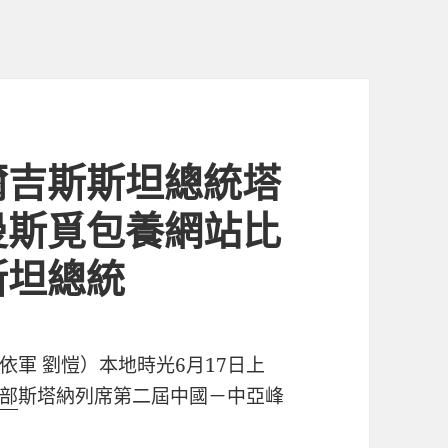
爾吉斯斯坦總統塔
曼斯覓包養網站比
斯坦總統
依軍 劉愷）本地時光6月17日上
部
斯塔納列席第二屆中國－中亞峰