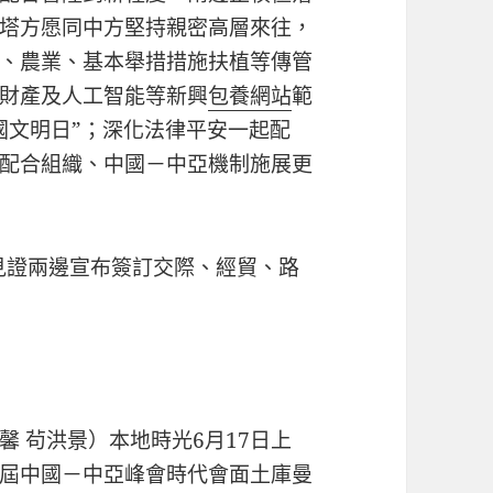
塔方愿同中方堅持親密高層來往，
、農業、基本舉措措施扶植等傳管
財產及人工智能等新興
包養網站
範
國文明日”；深化法律平安一起配
配合組織、中國－中亞機制施展更
見證兩邊宣布簽訂交際、經貿、路
馨 茍洪景）本地時光6月17日上
屆中國－中亞峰會時代會面土庫曼