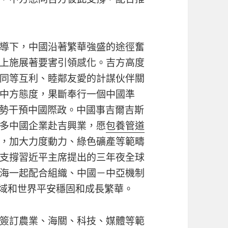
導下，中國沿著繁華強盛的途徑奮
上施展著要害引領感化。吉方高度
同等互利、睦鄰友愛的計謀伙伴關
中方態度，果斷奉行一個中國準
權勢干預中國際政。中國事吉爾吉斯
多中國企業赴吉興業，愿
包養管道
，加大力度動力、綠色礦產等範疇
支撐習近平主席提出的三年夜全球
海一起配合組織、中國－中亞機制
域和世界平安穩固和成長繁華。
簽訂農業、海關、科技、媒體等範