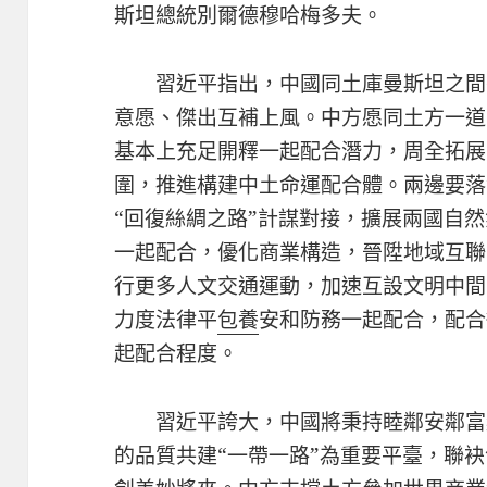
斯坦總統別爾德穆哈梅多夫。
習近平指出，中國同土庫曼斯坦之間
意愿、傑出互補上風。中方愿同土方一道
基本上充足開釋一起配合潛力，周全拓展
圍，推進構建中土命運配合體。兩邊要落
“回復絲綢之路”計謀對接，擴展兩國自
一起配合，優化商業構造，晉陞地域互聯
行更多人文交通運動，加速互設文明中間
力度法律平
包養
安和防務一起配合，配合
起配合程度。
習近平誇大，中國將秉持睦鄰安鄰富
的品質共建“一帶一路”為重要平臺，聯