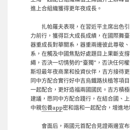
進上合組織獲得更年夜成長。
扎帕羅夫表現，在習近平主席出色引
力前行，獲得巨大成長成績，在國際舞臺
器重成長對華關系，器重兩邊彼此尊敬、
系，在觸及中國焦點好處題目上果斷支撐
繩，否決一切情勢的“臺獨”，否決任何
斯坦最年夜商業和投資伙伴，吉方接待更
同中方配合實行好中吉烏鐵路扶植等項目
一起配合，更好造福兩國國民。吉方積極
建議，愿同中方配合踐行，在結合國、上
中親
包養app
密和諧和一起配合，增進地
會面后，兩國元首配合見證兩邊宣布