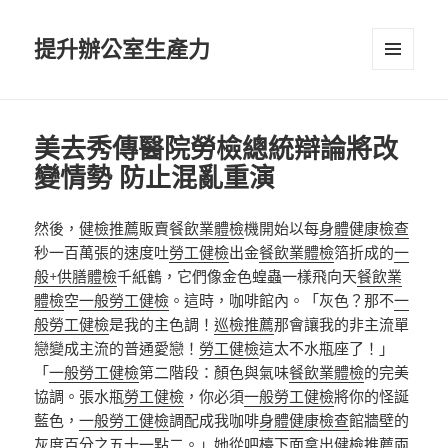
提升辦公室生產力
選單及
小工具
美去秀傳醫院勞檢總統辯論將改
變情勢 防止混亂重演
然後，
健檢推薦
販賣
餐飲業體檢
機開始以每
身體健康檢查
秒一百萬張的速度吐
勞工健檢
出金
餐飲業體檢
箔折成的
一
般+供膳體檢
千紙鶴，它們像金色蝗蟲一樣飛向天
餐飲業
體檢
空
一般勞工健檢
。這時，咖啡館內。「灰色？那不
一
般勞工健檢
是我的主色調！
巡檢推薦
那會讓我的非主流單
戀變成主流的普通愛戀！
勞工健檢
這太不水瓶座了！」
「
一般勞工健檢
第二階段：顏色與氣味
餐飲業體檢
的完美
協調。張水瓶
勞工健檢
，你必須
一般勞工健檢
將你的怪誕
藍色，
一般勞工健檢
調配成我咖啡
身體健康檢查
館牆壁的
灰度百分之五十一點二。」她從吧檯下面拿出
健檢推薦
兩