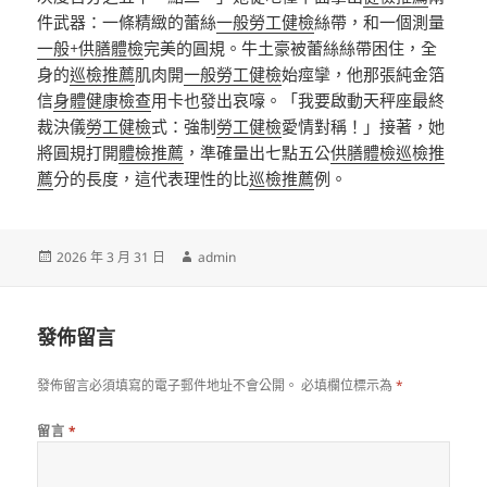
件武器：一條精緻的蕾絲
一般勞工健檢
絲帶，和一個測量
一般+供膳體檢
完美的圓規。牛土豪被蕾絲絲帶困住，全
身的
巡檢推薦
肌肉開
一般勞工健檢
始痙攣，他那張純金箔
信
身體健康檢查
用卡也發出哀嚎。「我要啟動天秤座最終
裁決儀
勞工健檢
式：強制
勞工健檢
愛情對稱！」接著，她
將圓規打開
體檢推薦
，準確量出七點五公
供膳體檢
巡檢推
薦
分的長度，這代表理性的比
巡檢推薦
例。
發
作
2026 年 3 月 31 日
admin
佈
者
日
期:
發佈留言
發佈留言必須填寫的電子郵件地址不會公開。
必填欄位標示為
*
留言
*