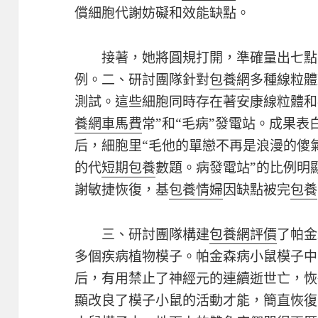
償細胞代謝妨礙和效能缺點。
接著，她將圓規打開，準確量出七點
例。二、研討團隊針對
包養網
多種線粒體
測試。這些細胞同時存在著安康線粒體和
養網車馬費
常”和“毛病”發電站。成果表
后，細胞里“毛他的單戀不再是浪漫的傻
的代
短期包養
數題。病發電站”的比例明
謝敏捷恢復，基
包養情婦
因缺點被完
包養
三、研討團隊構建
包養網評價
了帕金
多個疾病植物模子。帕金森病小鼠模子中
后，有用禁止了神經元的連續逝世亡，恢
顯改良了模子小鼠的活動才能，簡直恢復