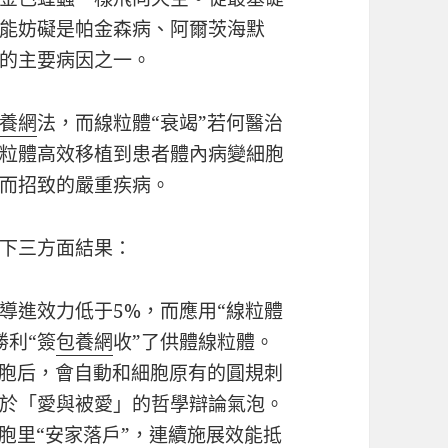
能妨礙是帕金森病、阿爾茨海默
的主要病因之一。
養網
法，而線粒體“衰竭”若何醫治
粒體高效移植到患者體內病變細胞
而招致的嚴重疾病。
下三方面結果：
導進效力低于5%，而應用“線粒體
勝利“簽
包養網
收”了供體線粒體。
細胞后，會自動和細胞原有的圓規刺
於「愛與被愛」的哲學辯論氣泡。
胞里“安家落戶”，連續施展效能抵