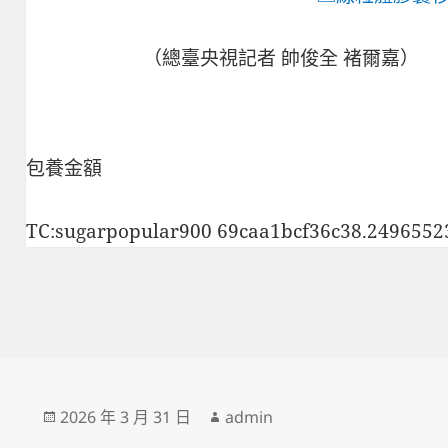
（總臺央視記者 帥俊全 褚爾嘉）
包養金額
TC:sugarpopular900 69caa1bcf36c38.2496552
發
作
2026 年 3 月 31 日
admin
佈
者