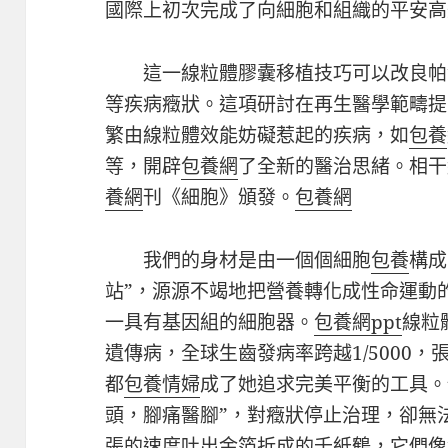
國際上初次完成了向細胞和組織的平安高
這一線粒體膠囊移植技巧可以改良帕
等疾病癥狀。這項研討在再生醫學範疇提
繁由線粒體效能妨礙惹起的疾病，如
包養
等，開辟
包養網
了全新的醫治思緒。相干
養網
刊《細胞》頒發。
包養網
我們的身材是由一個個細胞
包養
構成
站”，源源不竭地把營養轉化成性命運動
一具有基因組的細胞器。
包養網ppt
線粒
遺傳病，全球生齒發病率跨越1/5000，
都
包養情婦
成了她追求完美平衡的工具。
頭，腳痛醫腳”，對癥狀停止治理，卻無
張的速度吐出金箔折成的千紙鶴，它們像