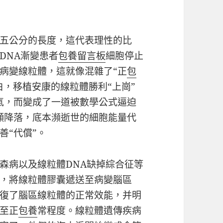
五公分的長度，這代表理性的比
DNA漸變患者
包養留言板
細胞停止
病變線粒體，這就像混雜了“正
包
白，移植安康的線粒體勝利“上崗”
氣，而變成了一道被數學公式逼迫
顯降落，底本瀕逝世的細胞能量代
善“代償”。
森病以及線粒體DNA缺掉綜合征等
，將線粒體膠囊遞送至病變腦區
復了腦區線粒體的正常效能，并明
至正
包養
常程度。線粒體遺傳疾病