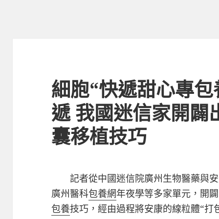
細胞“快遞甜心專包
遞 我國迷信家開闢
囊移植技巧
記者從中國迷信院廣州生物醫藥與安
廣州醫科
包養網
年夜學等多家單元，開闢
包養
技巧，經由過程將安康的線粒體“打