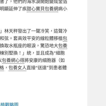
害了，他們的海水淚開始變成金箔
明顯延伸了疾
甜心寶貝包養網
病小
」林天秤發出了一聲冷笑，這聲冷
和弦。套高效平安的線粒體移植
包
換取水瓶座的眼淚，驚恐地大
包養
棟別墅換！」統，並且成為“細胞
以
包養網心得
將安康的細胞器（如
格
，
包養女人
直接“送達”到患者體
移植戰略圖