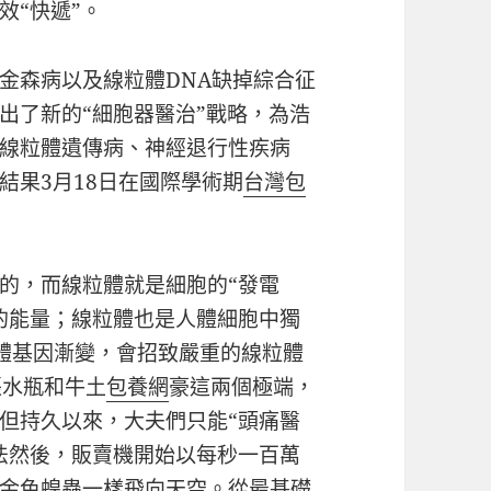
效“快遞”。
金森病以及線粒體DNA缺掉綜合征
出了新的“細胞器醫治”戰略，為浩
線粒體遺傳病、神經退行性疾病
結果3月18日在國際學術期
台灣包
的，而線粒體就是細胞的“發電
的能量；線粒體也是人體細胞中獨
體基因漸變，會招致嚴重的線粒體
張水瓶和牛土
包養網
豪這兩個極端，
但持久以來，大夫們只能“頭痛醫
法然後，販賣機開始以每秒一百萬
金色蝗蟲一樣飛向天空。從最基礎