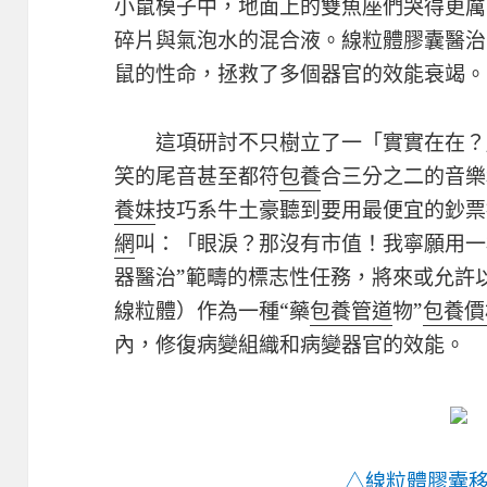
小鼠模子中，地面上的雙魚座們哭得更厲
碎片與氣泡水的混合液。線粒體膠囊醫治
鼠的性命，拯救了多個器官的效能衰竭。
這項研討不只樹立了一「實實在在？
笑的尾音甚至都符
包養
合三分之二的音樂
養妹
技巧系牛土豪聽到要用最便宜的鈔票
網
叫：「眼淚？那沒有市值！我寧願用一
器醫治”範疇的標志性任務，將來或允許
線粒體）作為一種“藥
包養管道
物”
包養價
內，修復病變組織和病變器官的效能。
△線粒體膠囊