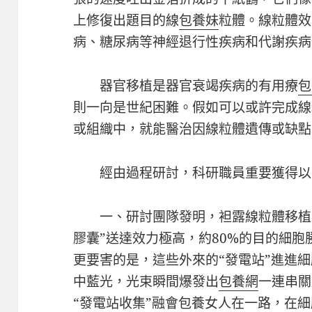
上修復出題目的線
包養妹
粒體。線粒體效
病、糖尿病等神經退行性疾病和代謝疾病
器官移植是器官衰竭疾病的有用療
包
則一向是世紀困難。假如可以或許完成線
或組織中，就能醫治因線粒體遺傳或缺點
經由過程研討，科研職員重要獲得以
一、研討團隊發明，袒露線粒體移植
膠囊”送達效力極高，約80%的目的細胞
更要害的是，這些外來的“發電站”進進
中藍光，光束瞬間爆發出
包養網
一連串關
“發電站收集”融會
包養女人
在一路，在細