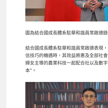
圖為結合國成長體系駐華和諧員常啟德錄
結合國成長體系駐華和諧員常啟德表現，
信技巧的機遇時，其效益將惠及全部社會
婦女主導的農業科技一起配合社以及數字
本”。