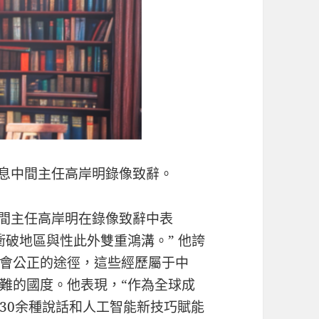
t消息中間主任高岸明錄像致辭。
息中間主任高岸明在錄像致辭中表
破地區與性此外雙重鴻溝。” 他誇
會公正的途徑，這些經歷屬于中
難的國度。他表現，“作為全球成
30余種說話和人工智能新技巧賦能