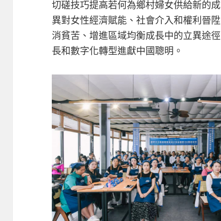
切磋技巧提高若何為鄉村婦女供給新的成
異對女性經濟賦能、社會介入和權利晉陞
消貧苦、增進區域均衡成長中的立異途徑
長和數字化轉型進獻中國聰明。