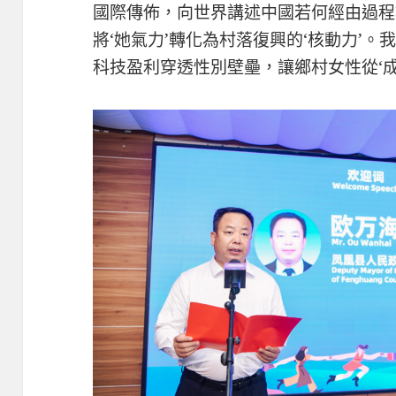
國際傳佈，向世界講述中國若何經由過程
將‘她氣力’轉化為村落復興的‘核動力’
科技盈利穿透性別壁壘，讓鄉村女性從‘成長