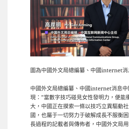
圖為中國外文局總編纂、中國interne
中國外文局總編纂、中國internet消
現：”當數字技巧碰見女性發明力，便能衝
大，中國正在摸索一條以技巧立異驅動社
國，也屬于一切努力于破解成長不服衡困
長過程的記載者與傳佈者，中國外文局用