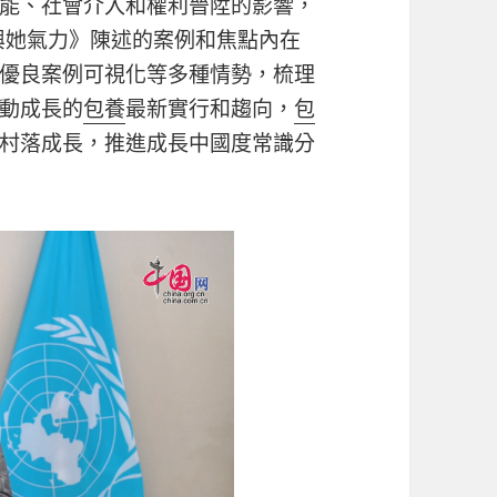
能、社會介入和權利晉陞的影響，
復興她氣力》陳述的案例和焦點內在
優良案例可視化等多種情勢，梳理
動成長的
包養
最新實行和趨向，
包
村落成長，推進成長中國度常識分