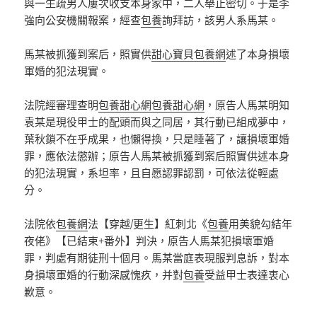
與一生疏男人屢次收支本身家中，二人舉止密切。于是李
強向公安機關報案，經查
包養
詢拜訪，該男人系馬某。
馬某被抓獲到案后，照實供
甜心寶貝包養網
述了本身損壞
軍婚的犯法現實。
法院經審理查明
包養甜心網
包養甜心網
，原告人馬某明知
袁某是現役甲士的配頭而與之同居，其行動已組成夢中，
葉秋鎖不在乎成果，也懶得換，只是睡著了，讓損壞軍婚
罪，應依法懲辦；原告人馬某被抓獲到案后照實供述本身
的犯法現實，系坦率，且自愿認罪認罰，可依法從輕處
分。
法院依
包養網
法【穿越/更生】紅刺北《
包養
用美貌勾結年
夜佬》【已結束+番外】判決，原告人馬某犯損壞軍婚
罪，判處有期徒刑十個月。馬某當庭表現服判息訴，對本
身損壞軍婚的行動深感愧疚，并對
包養
受益甲士表達衷心
歉意。