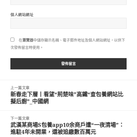
個人網站網址
在
瀏覽器
中儲存顯示名稱、電子郵件地址及個人網站網址，以供下
次發佈留言時使用。
文
上一篇文章
章
新春走下層丨看望“荊楚味”高鐵“查包養網站比
上
導
擬后廚”_中國網
一
覽
篇
文
下一篇文章
章:
武漢某商場S包養app10余商戶遭“一夜清場”：
下
進駐4年未開業，還被追繳數百萬元
一