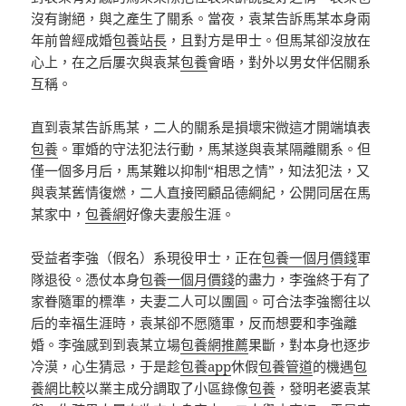
沒有謝絕，與之產生了關系。當夜，袁某告訴馬某本身兩
年前曾經成婚
包養站長
，且對方是甲士。但馬某卻沒放在
心上，在之后屢次與袁某
包養
會晤，對外以男女伴侶關系
互稱。
直到袁某告訴馬某，二人的關系是損壞宋微這才開端填表
包養
。軍婚的守法犯法行動，馬某遂與袁某隔離關系。但
僅一個多月后，馬某難以抑制“相思之情”，知法犯法，又
與袁某舊情復燃，二人直接罔顧品德綱紀，公開同居在馬
某家中，
包養網
好像夫妻般生涯。
受益者李強（假名）系現役甲士，正在
包養一個月價錢
軍
隊退役。憑仗本身
包養一個月價錢
的盡力，李強終于有了
家眷隨軍的標準，夫妻二人可以團圓。可合法李強嚮往以
后的幸福生涯時，袁某卻不愿隨軍，反而想要和李強離
婚。李強感到到袁某立場
包養網推薦
果斷，對本身也逐步
冷漠，心生猜忌，于是趁
包養app
休假
包養管道
的機遇
包
養網比較
以業主成分調取了小區錄像
包養
，發明老婆袁某