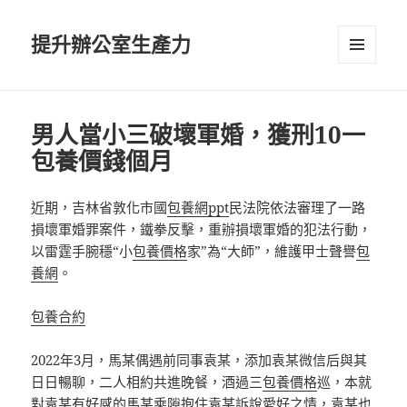
提升辦公室生產力
選單及
小工具
男人當小三破壞軍婚，獲刑10一
包養價錢個月
近期，吉林省敦化市國
包養網ppt
民法院依法審理了一路
損壞軍婚罪案件，鐵拳反擊，重辦損壞軍婚的犯法行動，
以雷霆手腕穩“小
包養價格
家”為“大師”，維護甲士聲譽
包
養網
。
包養合約
2022年3月，馬某偶遇前同事袁某，添加袁某微信后與其
日日暢聊，二人相約共進晚餐，酒過三
包養價格
巡，本就
對袁某有好感的馬某乘隙抱住袁某訴說愛好之情，袁某也