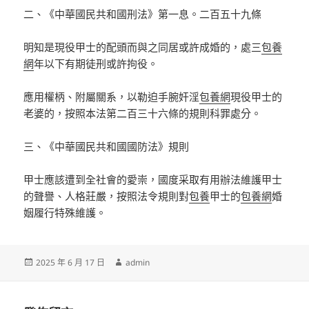
二、《中華國民共和國刑法》第一息。二百五十九條
明知是現役甲士的配頭而與之同居或許成婚的，處三
包養
網
年以下有期徒刑或許拘役。
應用權柄、附屬關系，以勒迫手腕奸淫
包養網
現役甲士的
老婆的，按照本法第二百三十六條的規則科罪處分。
三、《中華國民共和國國防法》規則
甲士應該遭到全社會的愛崇，國度采取有用辦法維護甲士
的聲譽、人格莊嚴，按照法令規則對
包養
甲士的
包養網
婚
姻履行特殊維護。
發
作
2025 年 6 月 17 日
admin
佈
者
日
期: