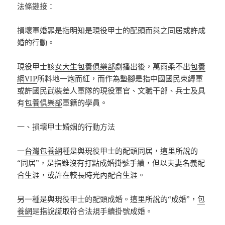
法條鏈接：
損壞軍婚罪是指明知是現役甲士的配頭而與之同居或許成
婚的行動。
現役甲士該
女大生包養俱樂部
劇播出後，萬雨柔不出
包養
網VIP
所料地一炮而紅，而作為墊腳是指中國國民束縛軍
或許國民武裝差人軍隊的現役軍官、文職干部、兵士及具
有
包養俱樂部
軍籍的學員。
一、損壞甲士婚姻的行動方法
一
台灣包養網
種是與現役甲士的配頭同居，這里所說的
“同居”，是指雖沒有打點成婚掛號手續，但以夫妻名義配
合生涯，或許在較長時光內配合生涯。
另一種是與現役甲士的配頭成婚。這里所說的“成婚”，
包
養網
是指說謊取符合法規手續掛號成婚。