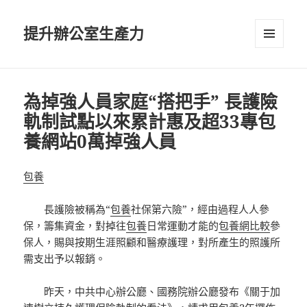
提升辦公室生產力
選單及
小工具
為掉強人員家庭“搭把手” 長護險
軌制試點以來累計惠及超33專包
養網站0萬掉強人員
包養
長護險被稱為“
包養
社保第六險”，經由過程人人參
保，籌集資金，對掉往
包養
日常運動才能的
包養網比較
參
保人，賜與按期生涯照顧和醫療護理，對所產生的照護所
需支出予以報銷。
昨天，中共中心辦公廳、國務院辦公廳發布《關于加