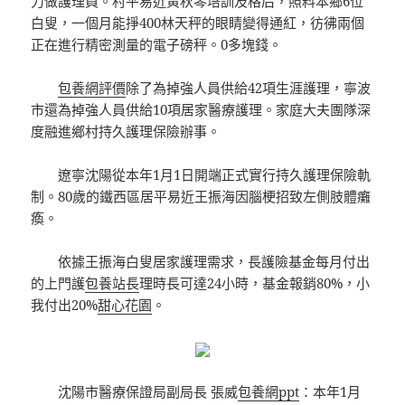
力做護理員。村平易近黃秋琴培訓及格后，照料本鄉6位
白叟，一個月能掙400林天秤的眼睛變得通紅，彷彿兩個
正在進行精密測量的電子磅秤。0多塊錢。
包養網評價
除了為掉強人員供給42項生涯護理，寧波
市還為掉強人員供給10項居家醫療護理。家庭大夫團隊深
度融進鄉村持久護理保險辦事。
遼寧沈陽從本年1月1日開端正式實行持久護理保險軌
制。80歲的鐵西區居平易近王振海因腦梗招致左側肢體癱
瘓。
依據王振海白叟居家護理需求，長護險基金每月付出
的上門護
包養站長
理時長可達24小時，基金報銷80%，小
我付出20%
甜心花園
。
沈陽市醫療保證局副局長 張威
包養網ppt
：本年1月