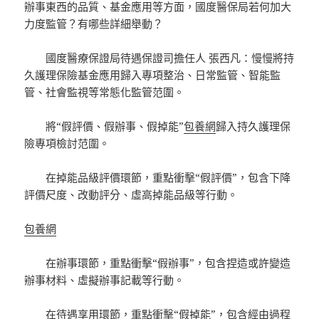
辦事東西的品質、基金應用等方面，國度醫保局若何加大
力度監管？有哪些詳細舉動？
國度醫療保證局待遇保證司擔任人 張西凡：慢慢將持
久護理保險基金應用歸入專項整治、日常監管、智能監
管、社會監視等常態化監管范圍。
將“假評價、假辦事、假掉能”
包養網
歸入持久護理保
險專項檢討范圍。
在掉能品級評價環節，重點衝擊“假評價”，包含下降
評價尺度、改動評分、虛高掉能品級等行動。
包養網
在辦事環節，重點衝擊“假辦事”，包含捏造或許變造
辦事材料、虛擬辦事記載等行動。
在待遇享用環節，重點衝擊“假掉能”，包含經由過程