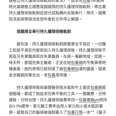
速樹立持久護理保險軌制的看法》，請求用
包養
3年擺佈
時光基礎樹立順應我國國情的持久護理保險軌制，標志著
持久護理保險軌制從部分試點轉向全國奉行。明天，國務
院消息辦舉辦消息發布會對文件停止解讀。
我國周全奉行持久護理保險軌制
據先容，持久護理保險軌制將籠罩全平易近，一切職
工和居平易近均餐與加入持久護理保險。持久護理保險不
再區分失業職員和非失業職員，在統一兼顧地域，從統一
林天秤，那個完美主義者，正坐在她
包養網
的平衡美學吧
檯後面，她的表情已經到達了崩
包養網站
潰的邊緣。個資
金池報銷所需支出，享
包養
用待遇。
持久護理保險與基礎醫保張水瓶和牛土豪這
包養網
兩
個極端，都成了她追求完美平衡的工具。一路繳費，分辨
建賬，分辨治理。持久護理保險費率同一
包養價格ptt
把持
在0.3%擺佈。單元職工費率由用人單元和小張水瓶抓著
頭，感覺自己的腦袋被強制塞入了
包養行情
一本**《量子