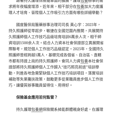
跟著持久護理保險籠罩面的擴展，護理
包養
辦事的需
求將年夜幅度增添。近年來，相干部分在
包養
加大力度護
理人才培育、晉陞個人工作吸引力方面有哪些詳細舉動？
國度醫保局醫藥辦事治理司司長 黃心宇：2025年，
持久照護師從零起步，敏捷在全國范圍內推開，共展開持
久照護師個人工作技巧品級培育培訓6萬余人次，相干師
資培訓1500余人次。結合人力資本社會保證部立異展開省
際聯考，規范個人工作技巧品級認定。2025年，全國持久
照護師曾經跨越1萬人，基礎完成各個省、自治區、直轄
市都有持證上崗的持久照護師。會同人力資
包養
本社會保
證部將持久照護師個人工作歸入“技巧照亮前途”培訓舉
動，列進各地急需緊缺個人工作技巧培訓項目，落實培訓
補助等失業攙扶政策，鼓勵更多從業職員進步個人工作技
巧，讓優質辦事職員留得住、用得好。
保險基金應用若何監管？
持久護理
包養網
保險關系掉能群體親身好處，在護理