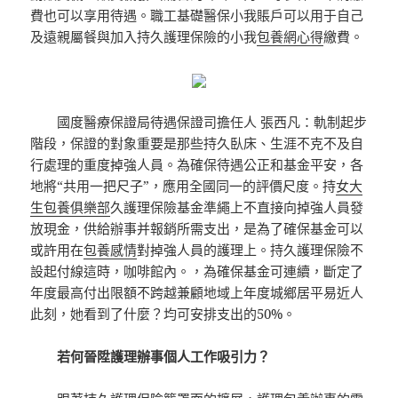
費也可以享用待遇。職工基礎醫保小我賬戶可以用于自己
及遠親屬餐與加入持久護理保險的小我
包養網心得
繳費。
國度醫療保證局待遇保證司擔任人 張西凡：軌制起步
階段，保證的對象重要是那些持久臥床、生涯不克不及自
行處理的重度掉強人員。為確保待遇公正和基金平安，各
地將“共用一把尺子”，應用全國同一的評價尺度。持
女大
生包養俱樂部
久護理保險基金準繩上不直接向掉強人員發
放現金，供給辦事并報銷所需支出，是為了確保基金可以
或許用在
包養感情
對掉強人員的護理上。持久護理保險不
設起付線這時，咖啡館內。，為確保基金可連續，斷定了
年度最高付出限額不跨越兼顧地域上年度城鄉居平易近人
此刻，她看到了什麼？均可安排支出的50%。
若何晉陞護理辦事個人工作吸引力？