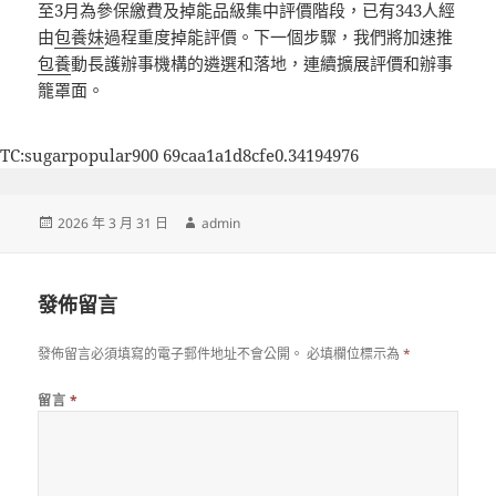
至3月為參保繳費及掉能品級集中評價階段，已有343人經
由
包養妹
過程重度掉能評價。下一個步驟，我們將加速推
包養
動長護辦事機構的遴選和落地，連續擴展評價和辦事
籠罩面。
TC:sugarpopular900 69caa1a1d8cfe0.34194976
發
作
2026 年 3 月 31 日
admin
佈
者
日
期:
發佈留言
發佈留言必須填寫的電子郵件地址不會公開。
必填欄位標示為
*
留言
*