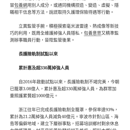
冒
包養網
用別人成分，或通同機構捏造、變造、虛擬、隱
瞞相干信息等方法，說謊取持久護理保險待遇等行動。
立異監管手腕，積極摸索毫米波雷達、熱成像等新技
巧的利用，既周全維護掉強人員隱私，
包養意思
又精準監
測辦事職員行動，晉陞監管後果。
長護險軌制試點以來
累計惠及超330萬掉強人員
自2016年啟動試點以來，長護險軌制不竭完美，今朝
已籠罩3.08億人，累計惠及超330萬掉強人員，為群眾加
重照護累贅超1000億元。
浙江往年已完成長護險軌制全籠罩，參保率達93%，
累計為21.2萬掉強人員減負40億元。寧波市針對山區、海
島等偏僻地域，建立下層辦事點，招募培訓鄉村剩余休息