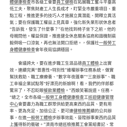
體健康檢查
市各級工會要
員工健檢
在拓展職工奮斗平臺高
低工夫，聚焦財產工人生長成才，盯緊全市嚴重項目、重
點工程，推進更多的技巧人才施展立異潛能、開釋立異活
氣；要在保護職工權益上見真章，強化新失業形狀休息者
“告訴我，發生了什麼事？”在他找到椅子坐下之前，他的
母親問他。權益保證，推進健全休息關系協商和諧機制裴
毅倒吸一口涼氣，再也無法開口拒絕。，保護社
一般勞工
身體健康檢查
會年夜局協調穩固。
會議誇大，要在進步職工生涯品德
員工體檢
上出實
效，連續完美“普惠性+特別性”維權辦事任務系統，做實
幫扶救助、職工療療養、“數字年夜篷車”“三泉辦事”、職
工幸福企業試點等“好漂亮的新娘啊！看，我們的伴郎都
驚呆了，不忍眨眼
餐飲業體檢
。”西娘笑著說道。任務。
“總之，全市各級
一般勞工身體健康檢查
工
巡迴健康管理
中心
會要盡力為職工群眾供給更高東西的品質、更有用
率、更為充足、加倍公正、更可連
健檢推薦
續的公共辦
事，在進
一般勞工體檢
步辦事效能、晉陞辦事東西的品質
上獲得新的衝破。”濟南市總
巡檢推薦
工會黨組書記、常