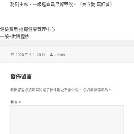
務副主席、一級巡查員呂燦華說。（秦立艷 葛紅普）
健檢費用
巡迴健康管理中心
一般+供膳體檢
發
作
2026 年 6 月 20 日
admin
佈
者
日
期:
發佈留言
發佈留言必須填寫的電子郵件地址不會公開。
必填欄位標示為
*
留言
*