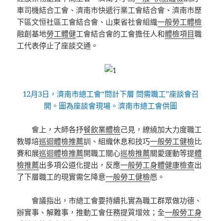
車司機結合工會、濟南市快遞行業工會結合會、濟南市歷
下區文恒社區工會結合會、山東省社會組織
一般勞工體檢
融創基地
勞工體健
工會結合會的工會擔任人和
體檢項目
職
工代表停止了座談交通。
12月3日，濟南市總工會“問計下層 問需職工”座談會召
開。圖為座談會現場。濟南市總工會供圖
會上，大師各抒
餐飲業體檢
己見，繚繞加大力度職工
教導培
巡迴體檢推薦
訓、組織休息和技巧
一般勞工健檢
比
賽和展
巡迴體檢推薦
開職工關心
巡檢推薦
關愛運動等提
體
檢推薦
出多項公道化提出，反應
一般勞工身體健康檢查
出
了下層職工的現實需乞降意
一般勞工健檢
愿。
會議指出，市總工會要持續扎實為職工群眾做功德、
辦實事、解難事，推動工會任務提質增效；全
一般勞工身