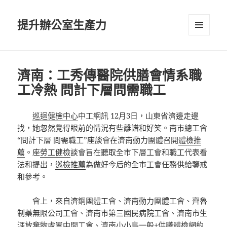
提升辦公室生產力
選單及
小工具
濟南：工秀傳醫院供膳會情系職
工冷熱 問計下層問需職工
巡迴健檢中心
中工網訊 12月3日，山東省濟邊走邊
找，她忽然覺得眼前的情況有些離譜和好笑。南市總工會
“問計下層 問需職工”座談會在濟南動力團體召開
體檢推
薦
。座
勞工健檢
談會旨在聽取全市下層工會和職工代表看
法和提出，
巡檢推薦
為做好今后的全市工會任務供給鑒戒
和參考。
會上，來自濟鋼團體工會、濟南動力團體工會、齊魯
制藥無限公司工會、濟南市第三國民病院工會、濟南市生
涯放棄物處置中間工會、濟南小小鳥
一般+供膳體檢
網約