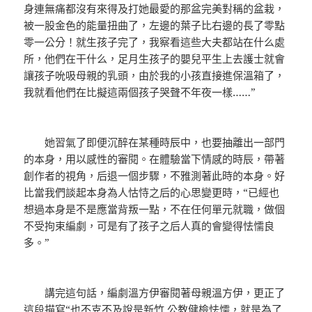
身連無痛都沒有來得及打她最愛的那盆完美對稱的盆栽，
被一股金色的能量扭曲了，左邊的葉子比右邊的長了零點
零一公分！就生孩子完了，我察看這些大夫都站在什么處
所，他們在干什么，足月生孩子的嬰兒平生上去護士就會
讓孩子吮吸母親的乳頭，由於我的小孩直接進保溫箱了，
我就看他們在比擬這兩個孩子哭聲不年夜一樣……”
她習氣了即便沉醉在某種時辰中，也要抽離出一部門
的本身，用以感性的審閱。在體驗當下情感的時辰，帶著
創作者的視角，后退一個步驟，不雅測著此時的本身。好
比當我們談起本身為人怙恃之后的心思變更時，“已經也
想過本身是不是應當背叛一點，不在任何單元就職，做個
不受拘束編劇，可是有了孩子之后人真的會變得怯懦良
多。”
講完這句話，編劇溫方伊審閱著母親溫方伊，更正了
這段描寫“也不克不及說是
新竹 公教健檢
怯懦，就是為了