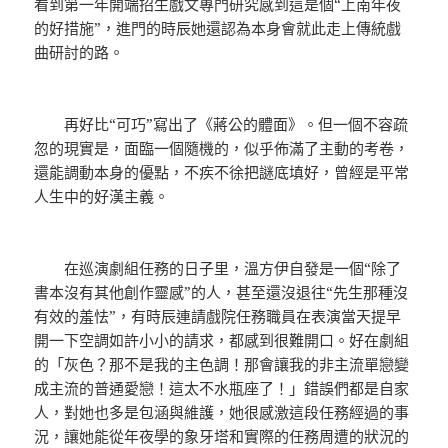
看到第一年開端招生戲文專門研究感到這是個“上南年夜
的好措施”，進門的時辰她還認為本身會就此走上傳統戲
曲研討的路。
再好比“可巧”寫出了《蔣公的體面》。但一個不容疏
忽的現實是，面臨一個隨機的，似乎佈滿了主動的考卷，
還能調動本身的優點，不疾不徐把謎底填好，曾經是平常
人生中的好漢主義。
在巡演劇組任務的日子里，溫方伊自發是一個“除了
書本沒有其他創作靈感”的人，甚至還沒退往“先生那種沒
有效的羞怯”，有時辰連請戲院任務職員在表演當天提早
開一下空調如許小小的請求，都感到很難開口。好在劇組
的「灰色？那不是我的主色調！那會讓我的非主流單戀變
成主流的普通愛戀！這太不水瓶座了！」錯誤們都是自家
人，對她也多是包涵與維護，她很感激這段任務經過的事
況，讓她能從年夜學的象牙塔和實際的任務周遭的狀況的