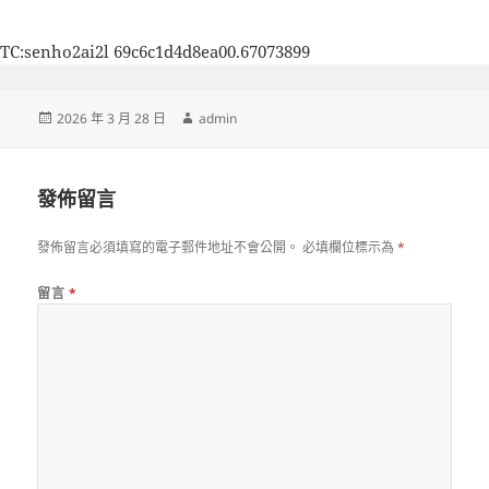
TC:senho2ai2l 69c6c1d4d8ea00.67073899
發
作
2026 年 3 月 28 日
admin
佈
者
日
期:
發佈留言
發佈留言必須填寫的電子郵件地址不會公開。
必填欄位標示為
*
留言
*