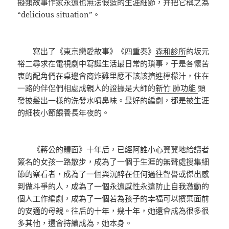
擬類故事作家永遠也無法假造的生涯細節，并把它稱之為
“delicious situation”。
寫出了《東京戀愛故事》《四重奏》
森和診所
的坂元
裕二尋求在電視劇中寫誕生活最日常的瑣事，于是各懷苦
衷的配角們在桌邊會商炸雞里應不該該擠進檸檬汁，住在
一路的伴侶們相處成親人的證據是大師的
新竹 肺功能
頭
發披髮出一樣的洗發水噴鼻味。最好的編劇，都是被生涯
的細枝小節餵養長年夜的。
《蔣公的體面》十年后，已經阿誰小心翼翼地給讀者
簽名的女孩一路散步，成為了一個于生涯的無聲處搜集細
節的察看者，成為了一個與沉醉在任何過往聲譽或傑出感
到做斗爭的人，成為了一個永遠感性永遠防止自我激動的
個人工作編劇，成為了一個若為孩子的幸福可以擯棄面前
的安適的母親。往后的十年，幾十年，她還會成為很多很
多其他，還會持續成為，她本身。