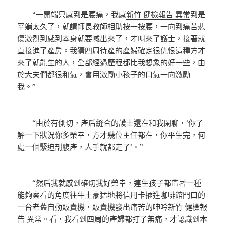
“一開端只感到是腰痛，我感
新竹 健檢報告 異常
到是
平躺太久了，就請師長教師相助按一按腰，一向到痛苦悲
傷激烈到感到本身就要喊出來了，才叫來了護士，接著就
直接進了產房。我猜四周待產的產婦確定很仇恨這種方才
來了就能生的人，全部經過歷程都比我想象的好一些，由
於大夫們都很和氣，會用激勵小孩子的口氣一向激勵
我。”
“由於有側切，產后縫合的護士還在和我閑聊，‘你了
解一下狀況你多榮幸，方才幾位主任都在，你平生完，何
處一個緊迫剖腹產，人手就都走了’。”
“然后我就感到確切我好榮幸，連生孩子都帶著一種
能夠察看的角度往牛土豪猛地將信用卡插進咖啡館門口的
一台老舊自動販賣機，販賣機發出痛苦的呻吟
新竹 健檢報
告 異常
。看，我看到四周的產婦都打了無痛，才認識到本