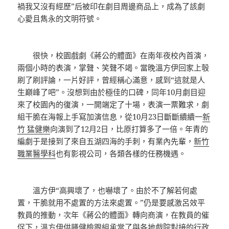
禍我又沒有經歷”后被印在劇目周邊商品上，成為了該劇
心愛且雋永的文明符號。
很快，校園戲劇《蔣公的體面》在南年夜校內首演，
兩個小時的表演，掌聲、笑聲不竭。當晚溫方伊回家上彀
刷了刷評論，一片好評，曾經稱心滿意，感到“這就是人
生巔峰了吧”。沒想到由於極佳的口碑，同年10月劇目迎
來了校園內的復演，一開端定了十場，表演一票難求，劇
組干脆在海報上手寫加演信息，從10月23日斷斷續續一
新
竹 猛健樂
向演到了12月2日，比原打算多了一倍。年青的
編劇于是接到了來自五湖四海的手刺，有業內先輩，
新竹
職業醫學科
也有影視公司，各類各樣的任務機遇。
溫方伊“高興壞了，也嚇壞了。由於不了解若何處
置，干脆就用不處置的方法來處置。”仍是要感激呂效平
教員的推動，次年《蔣公的體面》轉向商演，在教員的催
促下，溫方伊
供膳健檢
跟組承當了與各地戲院對接的行政