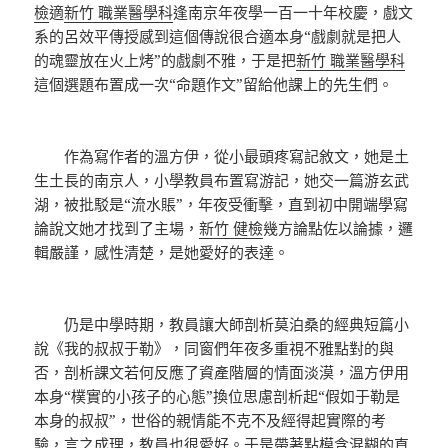
檢
適
新竹 職業醫學科
逢南京年夜學一百一十年校慶，戲文
系的呂效平傳授感到這個傳說很合適本身“戲劇就是把人
的魂靈放在火上烤”的戲劇不雅，于是把
新竹 職業醫學科
這個選題布置成一次“命題作文”留給他課上的先生們。
作為寫作者的溫方伊，從小最頭疼寫記敘文，她是土
生土長的南京人，小學教員布置寫游記，她交一篇游玄武
湖，被批駁是“流水賬”，年夜受衝擊，直到初中開端學寫
論說文她才找到了主場，
新竹 健檢
幾方論點佐以論據，邏
輯嚴謹，感性清楚，是她愛好的表達。
仍是中學時期，教員讓大師剖析莫泊桑的經典短篇小
說《我的叔叔于勒》，同窗們年夜多重視不雅點對的與
否，剖析課文若何反應了資產階層的情面淡漠，溫方伊用
本身“樸實的小孩子的心態”換位思慮剖析起“假如于勒是
本身的叔叔”，世俗的親情能不克不及經得起實際的考
驗，言之成理，教員也很愛好。于是帶著點模含混糊的直