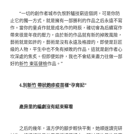
“一切的創作者城市仇恨黔驢技窮這個詞，可是你防
止它的獨一方式，就是擁有一部勝利的作品之后永遠不寫
作。當你的童貞作就是成名作的時辰，確切會為后續寫作
帶來很是年夜的壓力，由於新的作品就有新的掉敗風險，
藝術就是如許的，藝術是沒有永遠及格證的，即使是巨匠
級的人物，平生中也不免有掉敗的作品，這就是創作者心
坎深處的焦炙。但即便如許，我也不會結束盡力往做一部
好的
新竹 東區健檢
作品。”
4.別
新竹 帶狀皰疹疫苗
樣“孕育記”
產房里的編劇沒有結束察看
之后的幾年，溫方伊的腳步輕快平衡，她順遂讀完研