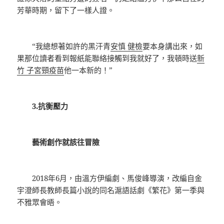
芳華時期，留下了一樣人證。
“我總想著如許的黑汗青
安慎 健檢
要本身講出來，如
果那位讀者看到報紙能聯絡接觸到我就好了，我頓時送
新
竹 子宮頸疫苗
他一本新的！”
3.抗衡壓力
藝術創作就該往冒險
2018年6月，由溫方伊編劇、馬俊峰導演，改編自金
宇澄師長教師長篇小說的同名滬語話劇《繁花》第一季與
不雅眾會晤。