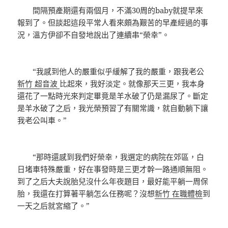
間隔預產期還有兩個月，不滿30周的baby就提早來
報到了。但談起這段平常人看來頗為艱苦的早產經過的事
況，溫方伊卻不自發地說出了連續串“榮幸”。
“我感到他人的嚴重似乎緩解了我的嚴重，跟我老公
新竹 超音波
比起來，我好淡定。就像那天三更，我本身
還花了一點時光來判定畢竟是羊水破了仍是漏尿了。斷定
是羊水破了之后，我光榮預習了有關常識，就自動躺下讓
我老公叫車。”
“那時還感到我們好榮幸，我選定的病院在郊區，白
日堵車特殊嚴重，好在事發時是三更才幹一路通順無阻。
到了之后大夫說胎兒沒什么年夜題目，最好能平躺一周保
胎，我還在打算著平躺怎么任務呢？沒想
新竹 在職體檢
到
一天之后就宮縮了。”