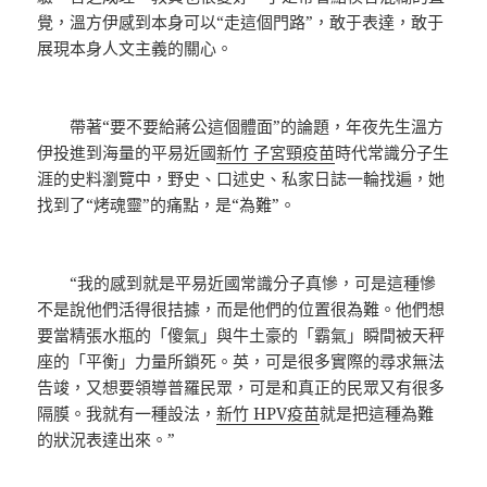
覺，溫方伊感到本身可以“走這個門路”，敢于表達，敢于
展現本身人文主義的關心。
帶著“要不要給蔣公這個體面”的論題，年夜先生溫方
伊投進到海量的平易近國
新竹 子宮頸疫苗
時代常識分子生
涯的史料瀏覽中，野史、口述史、私家日誌一輪找遍，她
找到了“烤魂靈”的痛點，是“為難”。
“我的感到就是平易近國常識分子真慘，可是這種慘
不是說他們活得很拮據，而是他們的位置很為難。他們想
要當精張水瓶的「傻氣」與牛土豪的「霸氣」瞬間被天秤
座的「平衡」力量所鎖死。英，可是很多實際的尋求無法
告竣，又想要領導普羅民眾，可是和真正的民眾又有很多
隔膜。我就有一種設法，
新竹 HPV疫苗
就是把這種為難
的狀況表達出來。”