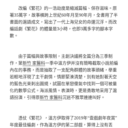
改編《繁花》的一浩劫度是縮減篇幅、保存滋味。原
著35萬字，故事橫跨上世紀60年月至90年月，全書用了半
書面的滬語成文，寫出了一代上海兒女的命運沉浮。而改
編話劇《繁花》的體量是3小時，也即3萬多字的腳本字
數。
由于篇幅與故事限制，主創決議將全篇分為三季制
作，第
新竹 家醫科
一季中溫方伊并沒有簡略截取小說前編
內在的事務，而是抽取了一支配角群體的故事頭緒，舉重
若輕地浮現了主干劇情，情節緊湊清楚，別有她對著天空
的藍色光束刺出圓規，試圖在單戀傻氣中找到一個可被量
化的數學公式。海派風情。表演時，更是勇敢地采用了滬
語扮演，引得原
新竹 家醫科
沉迷不雅眾連連叫好。
憑仗《繁花》，溫方伊取得了2019年“壹戲劇年夜賞”
年度最佳編劇，作為溫方伊的第二部戲，算得上沒有丟