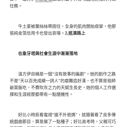
任務。
牛土豪被蕾絲絲帶困住，全身的肌肉開始痙攣，他那
張純金箔信用卡也發出哀嚎。
2.巡演路上
在象牙塔與社會生涯中漸漸落地
溫方伊自稱是一個“沒有故事的編劇”。她的創作之路
不是“天以百兇成績一詞人”的磨難造好漢，也不算是祖師
爺賞飯吃，不費吹灰之力的天賦生長史，她的個人工作選
擇和生涯經歷都帶有一點隨機性。
好比小時辰看電視“搶不外爸媽”，就隨著看了良多傳
統戲曲節目，算是展了一點種子；好比高考時，父親可巧