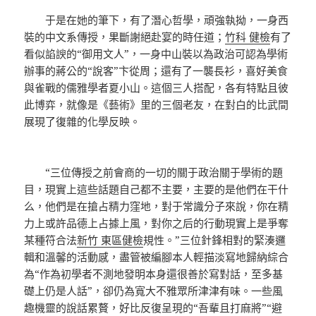
于是在她的筆下，有了潛心哲學，頑強執拗，一身西
裝的中文系傳授，果斷謝絕赴宴的時任道；
竹科 健檢
有了
看似諂諛的“御用文人”，一身中山裝以為政治可認為學術
辦事的蔣公的“說客”卞從周；還有了一襲長衫，喜好美食
與雀戰的儒雅學者夏小山。這個三人搭配，各有特點且彼
此博弈，就像是《藝術》里的三個老友，在對白的比武間
展現了復雜的化學反映。
“三位傳授之前會商的一切的關于政治關于學術的題
目，現實上這些話題自己都不主要，主要的是他們在干什
么，他們是在搶占精力窪地，對于常識分子來說，你在精
力上或許品德上占據上風，對你之后的行動現實上是爭奪
某種符合法
新竹 東區健檢
規性。”三位針鋒相對的緊湊邏
輯和溫馨的活動感，盡管被編腳本人輕描淡寫地歸納綜合
為“作為初學者不測地發明本身還很善於寫對話，至多基
礎上仍是人話”，卻仍為寬大不雅眾所津津有味。一些風
趣機靈的說話累贅，好比反復呈現的“吾輩且打麻將”“避