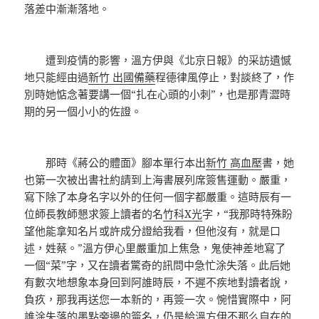
落差中漸漸落地。
遭到疫情的影響，溫方伊與《北京日報》的采訪遺憾
地只能經由過
新竹 出國備藥
程德律風停止，對談終了，作
別時她惦念著要講一個“扎在心頭的小刺”，也是那青澀時
期的另一個小小的佐證。
那時《蔣公的體面》腳本單行本出
新竹 高血壓
書，她
也第一次被出書社約請到上海書展列席簽售運動。嚴重，
寫下除了本身名字以外的任何一個字都嚴重。這時辰有一
位師長教師懇求簽上讀者的名
竹科X光
字，“我那時特殊盼
望他能拿知名片或許成分證給我看，但他沒有，就是口
述，姓蔡。”溫方伊心里嚴重加上焦急，鬼使神差地寫了
一個“菜”字，又在讀者驚奇的訊問中急忙涂失落。此后她
有數次地想象本身回到阿誰時辰，不遲不疾地對讀者說，
負疚，那我再送您一本新的，再簽一次。惋惜實際中，阿
誰涂失落的墨點旁邊的簽名，仍是給溫方伊不那么自在的