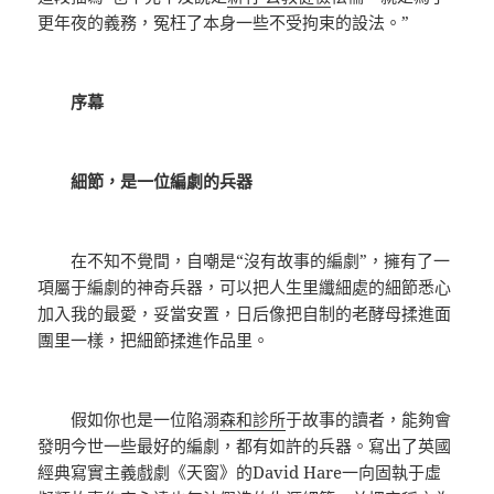
更年夜的義務，冤枉了本身一些不受拘束的設法。”
序幕
細節，是一位編劇的兵器
在不知不覺間，自嘲是“沒有故事的編劇”，擁有了一
項屬于編劇的神奇兵器，可以把人生里纖細處的細節悉心
加入我的最愛，妥當安置，日后像把自制的老酵母揉進面
團里一樣，把細節揉進作品里。
假如你也是一位陷溺
森和診所
于故事的讀者，能夠會
發明今世一些最好的編劇，都有如許的兵器。寫出了英國
經典寫實主義戲劇《天窗》的David Hare一向固執于虛