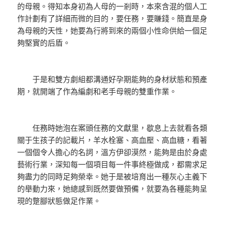
的母親。得知本身初為人母的一剎時，本來含混的個人工
作計劃有了詳細而微的目的，要任務，要賺錢。簡直是身
為母親的天性，她要為行將到來的兩個小性命供給一個足
夠堅實的后盾。
于是和雙方劇組都溝通好孕期能夠的身材狀態和預產
期，就開端了作為編劇和老手母親的雙重作業。
任務時她泡在案頭任務的文獻里，歇息上去就看各類
關于生孩子的記載片，羊水栓塞、高血壓、高血糖，看著
一個個令人擔心的名詞，溫方伊卻漠然，能夠是由於身處
藝術行業，深知每一個項目每一件事終極做成，都需求足
夠盡力的同時足夠榮幸。她于是被培育出一種灰心主義下
的舉動力來，她總感到既然要做預備，就要為各種能夠呈
現的蹩腳狀態做足作業。