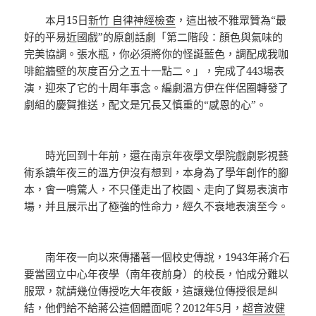
本月15日
新竹 自律神經檢查
，這出被不雅眾贊為“最
好的平易近國戲”的原創話劇「第二階段：顏色與氣味的
完美協調。張水瓶，你必須將你的怪誕藍色，調配成我咖
啡館牆壁的灰度百分之五十一點二。」，完成了443場表
演，迎來了它的十周年事念。編劇溫方伊在伴侶圈轉發了
劇組的慶賀推送，配文是冗長又慎重的“感恩的心”。
時光回到十年前，還在南京年夜學文學院戲劇影視藝
術系讀年夜三的溫方伊沒有想到，本身為了學年創作的腳
本，會一鳴驚人，不只僅走出了校園、走向了貿易表演市
場，并且展示出了極強的性命力，經久不衰地表演至今。
南年夜一向以來傳播著一個校史傳說，1943年蔣介石
要當國立中心年夜學（南年夜前身）的校長，怕成分難以
服眾，就請幾位傳授吃大年夜飯，這讓幾位傳授很是糾
結，他們給不給蔣公這個體面呢？2012年5月，
超音波健