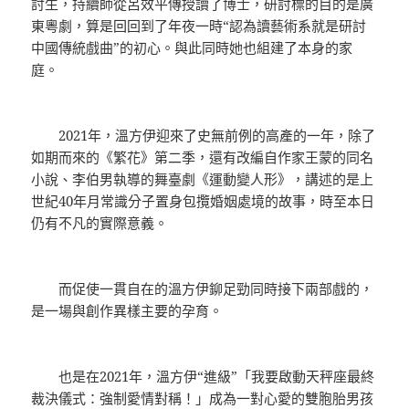
討生，持續師從呂效平傳授讀了博士，研討標的目的是廣
東粵劇，算是回回到了年夜一時“認為讀藝術系就是研討
中國傳統戲曲”的初心。與此同時她也組建了本身的家
庭。
2021年，溫方伊迎來了史無前例的高產的一年，除了
如期而來的《繁花》第二季，還有改編自作家王蒙的同名
小說、李伯男執導的舞臺劇《運動變人形》，講述的是上
世紀40年月常識分子置身包攬婚姻處境的故事，時至本日
仍有不凡的實際意義。
而促使一貫自在的溫方伊鉚足勁同時接下兩部戲的，
是一場與創作異樣主要的孕育。
也是在2021年，溫方伊“進級”「我要啟動天秤座最終
裁決儀式：強制愛情對稱！」成為一對心愛的雙胞胎男孩