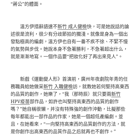
“蔣公”的體面。
溫方伊措辭語速不
新竹 成人健檢
快，可是她說話的論
述很是流利，很少有分歧節拍的擱淺。就像是身為一個出
發點極高的編劇，溫方伊也自有一番不疾不徐、不緊不慢
的氣勢與步伐。她說本身不急著勝利，不急著超出什么，
就是漸漸地寫。一個作品要“把妝化好了再出來見人”。
新戲《運動變人形》首演前，廣州年夜劇院年青的任
務職員給她做采
新竹 入職健檢
訪，就教她若何堅持高東西
的品質的創作，她樂了，“我（那時辰）就只要兩
新竹
HPV疫苗
部作品，如許也叫堅持高東西的品質的創作
嗎？”她自稱很懶，并沒有特殊強的創作沖動，比擬那些
每年都能出一部作品的作家，她是一個超低產編劇。並
且，在她看來，“一向堅持高東西的品質創作的方法，就
是你創作出高東西的品質作品之后就再也不創作。”