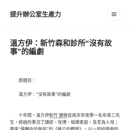
提升辦公室生產力
選單及
小工具
溫方伊：新竹森和診所“沒有故
事”的編劇
原題目：
溫方伊：“沒有故事”的編劇
十年間，溫方伊
新竹 健檢
從南京年夜學一名年夜三先
生，經過的事況了讀研、攻博、組建家庭，及至為人母；
帶來“最難吃的飯局”的《蔣公的體面》，以一部校園劇的