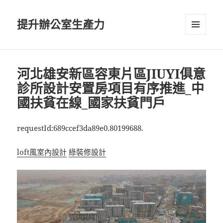
提升辦公室生產力
選單及
小工具
河北雄安新區容東片區JIUYI俱意
診所設計安置房項目有序推進_中
國扶貧在線_國家扶貧門戶
requestId:689ccef3da89e0.80199688.
loft風室內設計
綠裝修設計