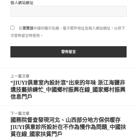
個人網站網址
在
瀏覽器
中儲存顯示名稱、電子郵件地址及個人網站網址，以供下
次發佈留言時使用。
文
上一篇文章
章
“JIUYI俱意室內設計滾”出來的年味 浙江海鹽非
上
導
遺技藝排練忙_中國鄉村振興在線_國家鄉村振興
一
覽
信息門戶
篇
文
章:
下一篇文章
國務院督查發現河北、山西部分地方保供暖存
下
JIUYI俱意診所設計在不作為慢作為問題_中國扶
一
貧在線_國家扶貧門戶
篇