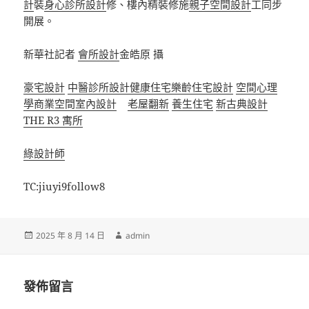
計
裝
身心診所設計
修、樓內精裝修施
親子空間設計
工同步
開展。
新華社記者
會所設計
金皓原 攝
豪宅設計
中醫診所設計
健康住宅
樂齡住宅設計
空間心理
學
商業空間室內設計
老屋翻新
養生住宅
新古典設計
THE R3 寓所
綠設計師
TC:jiuyi9follow8
發
作
2025 年 8 月 14 日
admin
佈
者
日
期:
發佈留言