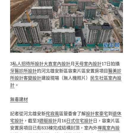
3
私人招待所設計
大直室內設計
月
天母室內設計
17日拍攝
牙醫診所設計
的河北雄安新區容東片區安置房項目
醫美診
所設計
客變設計
建設現場（無人機照片）
民生社區室內設
計
。
無毒建材
記者從河北雄安新
侘寂風
區管委會了解
設計家豪宅
到
退休
宅設計
，截至3
遊艇設計
月16
日式住宅設計
日，容東片區
安置房項目已有833棟完成結構封頂，室內外
禪風室內設