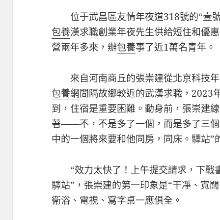
位于武昌區友情年夜道318號的“壹
包養
漢求職創業年夜先生供給短住和優惠
營兩年多來，辦
包養
事了近1萬名青年。
來自河南商丘的張崇建從北京科技年
包養網
間隔故鄉較近的武漢求職，202
到，住宿是重要困難。動身前，張崇建線
著——不，不是多了一個，而是多了三個
中的一個將來要和他同房，同床。驛站”
“效力太快了！上午提交請求，下戰
驛站”，張崇建的第一印象是“干凈、寬
衛浴、電視、寫字桌一應俱全。