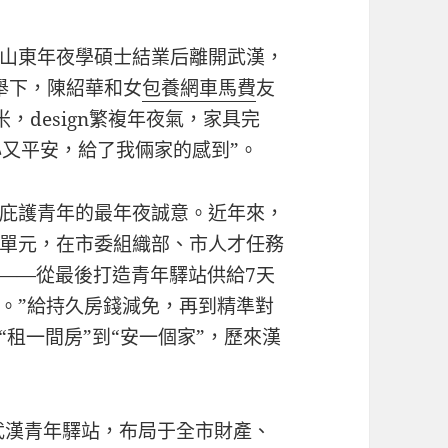
山東年夜學碩士結業后離開武漢，
推舉下，陳紹華和女
包養網車馬費
友
，design繁複年夜氣，家具完
心又平安，給了我倆家的感到”。
庇護青年的最年夜誠意。近年來，
單元，在市委組織部、市人才任務
統——從最後打造青年驛站供給7天
。”給持久房錢減免，再到精準對
“租一間房”到“安一個家”，歷來漢
立武漢青年驛站，布局于全市財產、