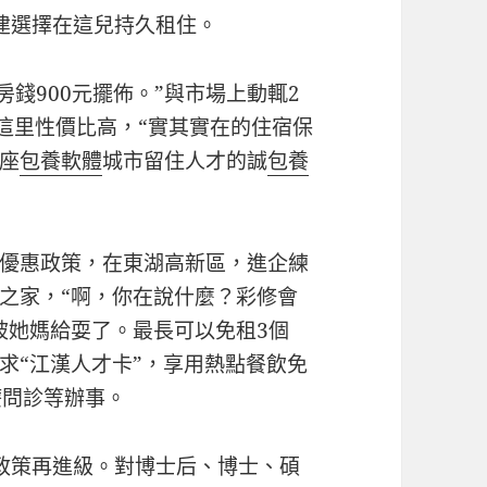
建選擇在這兒持久租住。
房錢900元擺佈。”與市場上動輒2
到這里性價比高，“實其實在的住宿保
座
包養軟體
城市留住人才的誠
包養
優惠政策，在東湖高新區，進企練
之家，“啊，你在說什麼？彩修會
被她媽給耍了。最長可以免租3個
求“江漢人才卡”，享用熱點餐飲免
療問診等辦事。
政策再進級。對博士后、博士、碩