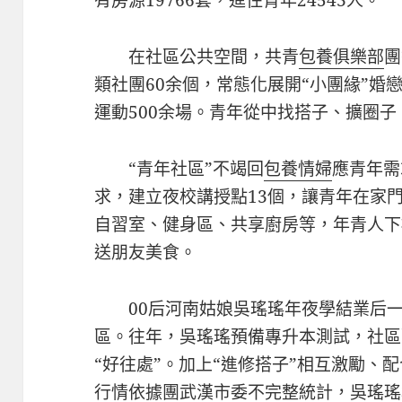
在社區公共空間，共青
包養俱樂部
團
類社團60余個，常態化展開“小團緣”婚
運動500余場。青年從中找搭子、擴圈
“青年社區”不竭回
包養情婦
應青年需
求，建立夜校講授點13個，讓青年在家門
自習室、健身區、共享廚房等，年青人下
送朋友美食。
00后河南姑娘吳瑤瑤年夜學結業后
區。往年，吳瑤瑤預備專升本測試，社區
“好往處”。加上“進修搭子”相互激勵、
行情
依據團武漢市委不完整統計，吳瑤瑤