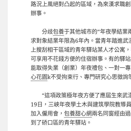
路況上風絕對凸起的區域，為來漢求職創
辦事。
分歧
包養
于其他城市的“年夜學結業
求對象結業年限為6年內。當青年踏進武
上搜刮相干區域的青年驛站某人才公寓，
可享用不花錢方便的住宿辦事。有的驛站
能取得失業（創業）年夜禮包、一對一專屬
心花園
k不受拘束行、專門研究心思徵詢
“這項政策極年夜方便了應屆生來武
19日，三峽年夜學土木與建筑學院教導
加入僱用會，
包養甜心網
兩名同窗經由過
到了硚口區的青年驛站。