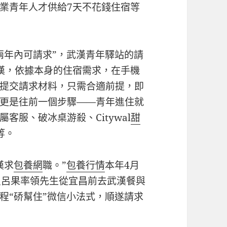
業青年人才供給7天不花錢住宿等
兩年內可請求”，武漢青年驛站的請
漢，依據本身的住宿需求，在手機
提交請求材料，只需合適前提，即
更是往前一個步驟——青年進住就
客服、破冰桌游殺、Citywal
甜
等。
漢求
包養網
職。”
包養行情
本年4月
員呂果率領先生從宜昌前去武漢餐與
程“硚幫住”微信小法式，順遂請求