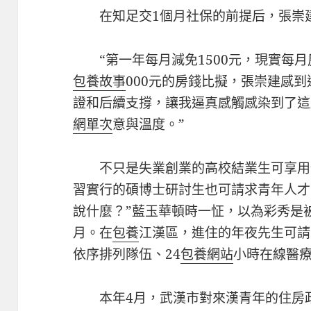
在知足交1個月社保的前提后，張崇
“第一年每月減免1500元，現實每月
包養故事
000元的房錢比擬，張崇建感
證和后續支撐，讓我逼真感觸感染到了這
網單次
意與溫度。”
不只是失業創業的高校結業生可享用
習實行的碩博士研討生也可請求青年人才
說什麼？”藍玉華頓時一怔，以為彩秀是
月。在
包養
江漢區，進住的年夜先生可請
依序排列隊伍、24
包養網站
小時在線醫
本年4月，武漢市對來漢青年的住房