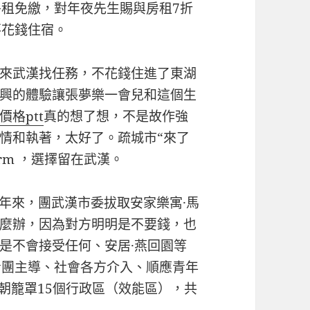
房租免繳，對年夜先生賜與房租7折
不花錢住宿。
來武漢找任務，不花錢住進了東湖
興的體驗讓張夢樂一會兒和這個生
價格ptt
真的想了想，不是故作強
情和執著，太好了。疏城市“來了
irm ，選擇留在武漢。
近年來，團武漢市委拔取安家樂寓·馬
麼辦，因為對方明明是不要錢，也
是不會接受任何、安居·燕回園等
青團主導、社會各方介入、順應青年
今朝籠罩15個行政區（效能區），共