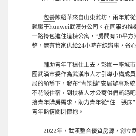
包養
陳紹華來自山東濰坊，兩年前從
就職于huawei武漢分公司。在同事的
一路拎包進住這棟公寓，“房間有50平方米
整，還有管家供給24小時在線辦事，省
輔助青年平穩住上去，彰顯一座城市
團武漢市委作為武漢市人才引導小構成員
局的領導下，發布“青筑鏈”安居辦事系
不花錢住宿，到扶植人才公寓供們斷絕吧
接青年購房需求，助力青年從“住一張床”
青年熱情關閉懷抱。
2022年，武漢整合優質房源，創