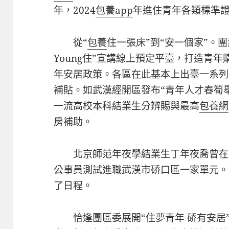
年，2024
包養app
年進住青年各類標準證
從“
包養
住一張床”到“安一個家”。
Young住”宣講線上預定平臺，打造青
年安居政策。各區在此基本上出臺一系列
補貼。如武漢經開區發布“青年人才春筍
一流高校本科結業生分辨賜與最高
包養網
房補助。
北京師范年夜學結業生丁年夜喬曾在
公事員測試進職武漢市硚口區一家單元。
了日程。
恰逢團區委展開“住夢青年 硚有安居