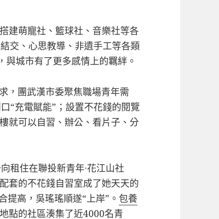
搭建萌寵社、籃球社、音樂社等各
戀結交、心思教導、非遺手工等各類
子，與城市有了更多感情上的羈絆。
求，團武漢市委聚焦職場青年需
口“充電賦能”；設置不花錢的閱覽
樓就可以自習、辦公、看片子、分
一向租住在聯投新青年·花江山社
配套的不花錢自習室成了她天天的
配合提高，吳瑤瑤順遂“上岸”。
包養
地點的社區湊集了近4000名青