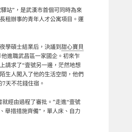
號驛站”，是武漢市首個可同時為來
長租辦事的青年人才公寓項目。運
夜學碩士結業后，決議到
甜心寶貝
3年他進職武昌區一家國企。初來乍
上請求了“壹號另一邊，茫然地想
陌生人闖入了他的生活空間，他們
的7天不花錢住宿。
書就經由過程了審批。”走進“壹號
闊、舉措措施齊備”，單人床、自力