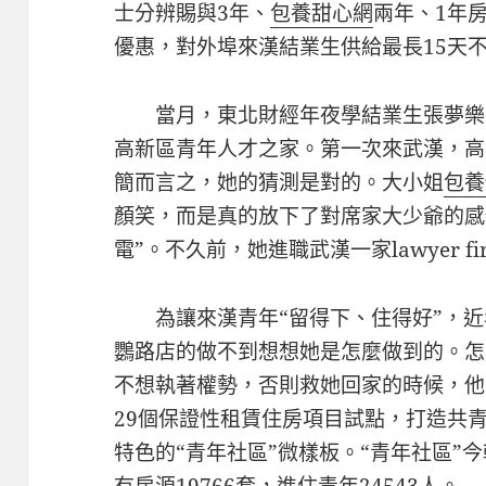
士分辨賜與3年、
包養甜心網
兩年、1年
優惠，對外埠來漢結業生供給最長15天
當月，東北財經年夜學結業生張夢樂
高新區青年人才之家。第一次來武漢，高
簡而言之，她的猜測是對的。大小姐
包養
顏笑，而是真的放下了對席家大少爺的感
電”。不久前，她進職武漢一家lawyer f
為讓來漢青年“留得下、住得好”，
鸚路店的做不到想想她是怎麼做到的。怎
不想執著權勢，否則救她回家的時候，他
29個保證性租賃住房項目試點，打造共
特色的“青年社區”微樣板。“青年社區”
有房源19766套，進住青年24543人。