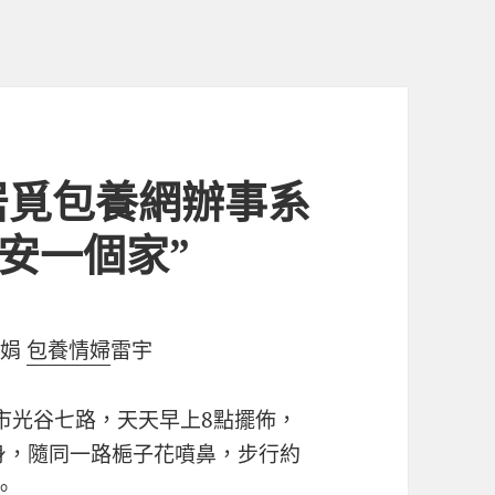
居覓包養網辦事系
“安一個家”
娟娟
包養情婦
雷宇
市光谷七路，天天早上8點擺佈，
動身，隨同一路梔子花噴鼻，步行約
。