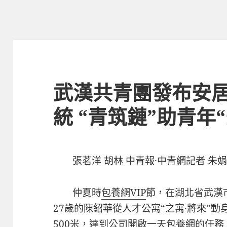
武漢共青團發布安
統 “青筑鏈”助青年
張茗洋 胡林 中青報·中青網記者 朱
仲夏時
包養網VIP
節，在湖北省武漢
27歲的陳紹華從人才公寓“之寓·將來”
500米，達到公司開啟一天
包養網
的任務