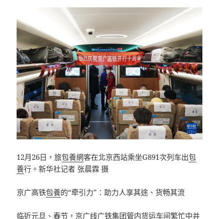
12月26日，旅
包養網
客在北京西站乘坐G891次列车出
包
養
行。新华社记者 张晨霖 摄
京广高铁
包養
的“牵引力”：助力人享其途、货畅其流
临近元旦、春节，京广线广铁集团管内货运车间繁忙中井