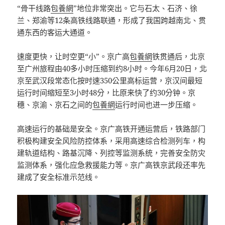
“骨干线路
包養網
”地位非常突出。它与石太、石济、徐
兰、郑渝等12条高铁线路联通，形成了我国跨越南北、贯
通东西的客运大通道。
速度更快，让时空更“小”。京广高
包養網
铁贯通后，北京
至广州旅程由40多小时压缩到约8小时。今年6月20日，北
京至武汉段常态化按时速350公里高标运营，京汉间最短
运行时间缩短至3小时48分，比原来快了约30分钟。京
穗、京渝、京石之间的
包養網
运行时间也进一步压缩。
高速运行的基础是安全。京广高铁开通运营后，铁路部门
积极构建安全风险防控体系，采用高速综合检测列车，构
建轨道结构、路基沉降、列控等监测系统，完善安全防灾
监测体系，强化应急救援能力等。京广高铁京武段还率先
建成了安全标准示范线。