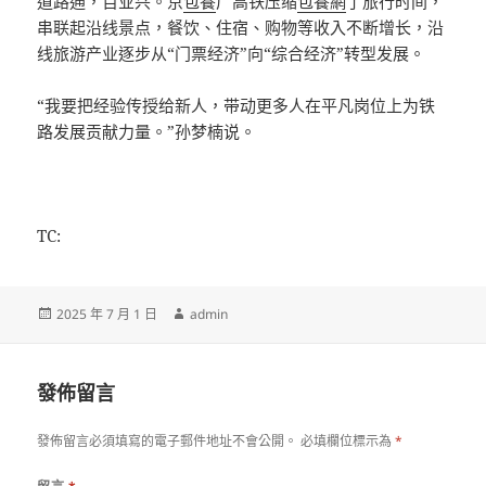
道路通，百业兴。京
包養
广高铁压缩
包養網
了旅行时间，
串联起沿线景点，餐饮、住宿、购物等收入不断增长，沿
线旅游产业逐步从“门票经济”向“综合经济”转型发展。
“我要把经验传授给新人，带动更多人在平凡岗位上为铁
路发展贡献力量。”孙梦楠说。
TC:
發
作
2025 年 7 月 1 日
admin
佈
者
日
期:
發佈留言
發佈留言必須填寫的電子郵件地址不會公開。
必填欄位標示為
*