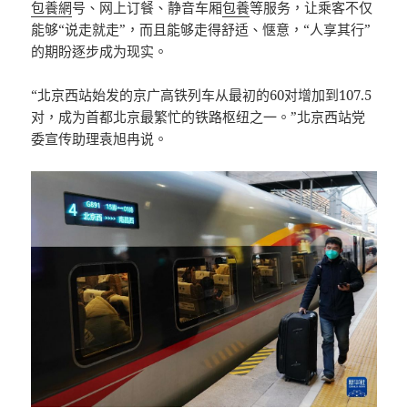
包養網
号、网上订餐、静音车厢
包養
等服务，让乘客不仅
能够“说走就走”，而且能够走得舒适、惬意，“人享其行”
的期盼逐步成为现实。
“北京西站始发的京广高铁列车从最初的60对增加到107.5
对，成为首都北京最繁忙的铁路枢纽之一。”北京西站党
委宣传助理袁旭冉说。