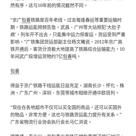
然有序，这与10年前的情况截然不同。
“京广
包養
铁路是百年老线，过去每逢春运等重要运输时
期，铁路运能频频告急，武昌、广州等大站频犯‘大肚子
病’，列车开不出去，只能集中运力保客运，货运受到严重
影响。”广铁集团货运部副主任杨文曦说，2012年京广高
铁开通后，客货分流极大地提高了铁路综合运输能力，10
年间武广段增运货物约7亿
包養
吨。
包養
得益于京广铁路干线运能日益充足，湖南长沙、怀化、株
洲，广东广州、深圳、东莞等城市相继开通中欧班列。
“现在在各地超市不仅可以买全国的商品，还可以买国外
的物品，非常方便，这也与铁路货运能力提升有关系。”
广东省物流行业协会执行会长马仁洪说。