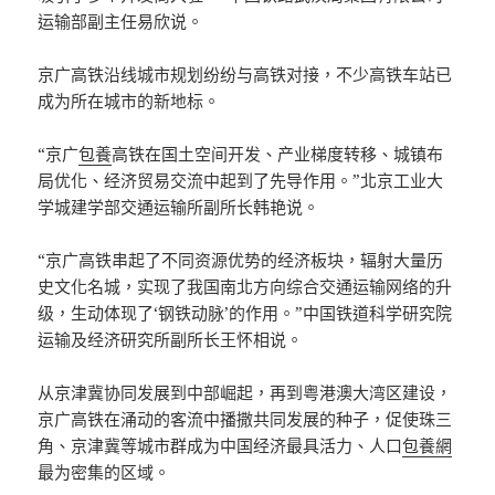
运输部副主任易欣说。
京广高铁沿线城市规划纷纷与高铁对接，不少高铁车站已
成为所在城市的新地标。
“京广
包養
高铁在国土空间开发、产业梯度转移、城镇布
局优化、经济贸易交流中起到了先导作用。”北京工业大
学城建学部交通运输所副所长韩艳说。
“京广高铁串起了不同资源优势的经济板块，辐射大量历
史文化名城，实现了我国南北方向综合交通运输网络的升
级，生动体现了‘钢铁动脉’的作用。”中国铁道科学研究院
运输及经济研究所副所长王怀相说。
从京津冀协同发展到中部崛起，再到粤港澳大湾区建设，
京广高铁在涌动的客流中播撒共同发展的种子，促使珠三
角、京津冀等城市群成为中国经济最具活力、人口
包養網
最为密集的区域。