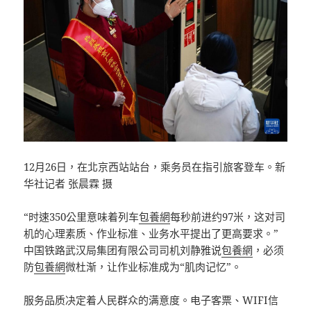
12月26日，在北京西站站台，乘务员在指引旅客登车。新
华社记者 张晨霖 摄
“时速350公里意味着列车
包養網
每秒前进约97米，这对司
机的心理素质、作业标准、业务水平提出了更高要求。”
中国铁路武汉局集团有限公司司机刘静雅说
包養網
，必须
防
包養網
微杜渐，让作业标准成为“肌肉记忆”。
服务品质决定着人民群众的满意度。电子客票、WIFI信