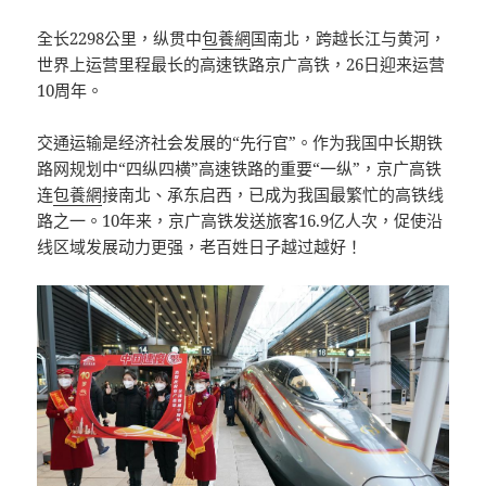
全长2298公里，纵贯中
包養網
国南北，跨越长江与黄河，
世界上运营里程最长的高速铁路京广高铁，26日迎来运营
10周年。
交通运输是经济社会发展的“先行官”。作为我国中长期铁
路网规划中“四纵四横”高速铁路的重要“一纵”，京广高铁
连
包養網
接南北、承东启西，已成为我国最繁忙的高铁线
路之一。10年来，京广高铁发送旅客16.9亿人次，促使沿
线区域发展动力更强，老百姓日子越过越好！