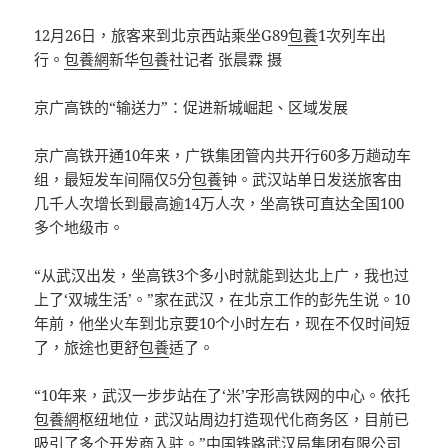
12月26日，旅客来到北京西站乘坐G89
包養
1次列车出
行。
包養網
新华
包養
社记者 张晨霖 摄
京广高铁的“输送力”：促进新城崛起、区域发展
京广高铁开通10年来，广铁集团管内共开行60多万趟动车
组，最短发车间隔仅5分
包養
钟。武汉站单日发送旅客由
几千人次增长到最高逾14万人次，坐高铁可直达全国100
多个地级市。
“从武汉出发，坐高铁3个多小时就能到达北上广，我也过
上了‘双城生活’。”家在武汉，在北京工作的彭先生说。10
年前，他坐火车到北京要10个小时左右，现在不仅时间短
了，旅途也更舒
包養
适了。
“10年来，武汉一步步站在了‘米’字形高铁网的中心。依托
包養網
枢纽地位，武汉站周边打造现代化商务区，目前已
吸引了多个开发商入驻。”中国铁路武汉局集团有限公司