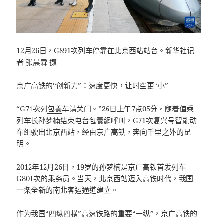
12月26日，G891次列车停靠在北京西站站台。新华社记
者 张晨霖 摄
京广高铁的“创新力”：速度更快，让时空更“小”
“G71次列
包養
车请关门。”26日上午7点05分，随着值乘
列车长孙梦楠结束电台
包養網
呼叫，G71次复兴号智能动
车组驶出北京西站，经由京广高铁，奔向千里之外的昆
明。
2012年12月26日，19岁的孙梦楠是京广高铁首发列车
G801次的乘务员。当天，北京西站迈入高铁时代，我国
一条全新的南北客运通道建立。
作为我国“四纵四横”高速铁路的重要“一纵”，京广高铁的