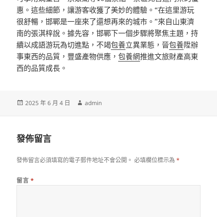
惠。這些細節，讓游客收獲了美妙的體驗。“在這里游玩
很舒暢，邯鄲是一座來了還想再來的城市。”來自山東濟
南的張淇梓說。據先容，邯鄲下一個步驟將聚焦主題，持
續以成語游玩為切進點，不竭
包養
立異業態，晉
包養
陞辦
事東西的品質，豐盛產物供應，
包養網
推進文旅財產高東
西的品質成長。
發
作
2025 年 6 月 4 日
admin
佈
者
日
期:
發佈留言
發佈留言必須填寫的電子郵件地址不會公開。
必填欄位標示為
*
留言
*