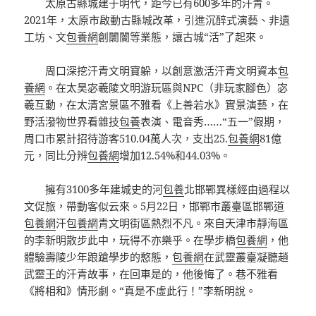
太原古縣城建于明代，距今已有600多年的汗青。
2021年，太原市啟動古縣城改革，引進沉醉式演藝、非遺
工坊、文
包養網
創闤闠等業態，讓古城“活”了起來。
周口深挖汗青文明寶躲，以創意激活汗青文明資本
包
養網
。在太昊宓羲陵文明游玩區與NPC（非玩家腳色）宓
羲互動，在太清宮景區不雅看《上善若水》實景演藝，在
野活潑物世界看雜技
包養
表演、電音秀……“五一”假期，
周口市累計招待游客510.04萬人次，支出25.
包養網
81億
元，同比分辨
包養網
增加12.54%和44.03%。
擁有3100多年建城史的河
包養
北邯鄲異樣經由過程以
文促旅，帶動客似云來。5月22日，邯鄲市叢臺區邯鄲道
包養網
汗
包養網
青文明街區熱烈不凡。來自天津市靜海區
的李新明散步此中，玩得不亦樂乎。在學步橋
包養網
，他
體驗壽陵少年踉蹌學步的憨態，
包養網
在武靈叢臺凝聽趙
武靈王的汗青故事，在回車是的，他後悔了。巷不雅看
《將相和》情形劇。“真是不虛此行！”李新明說。