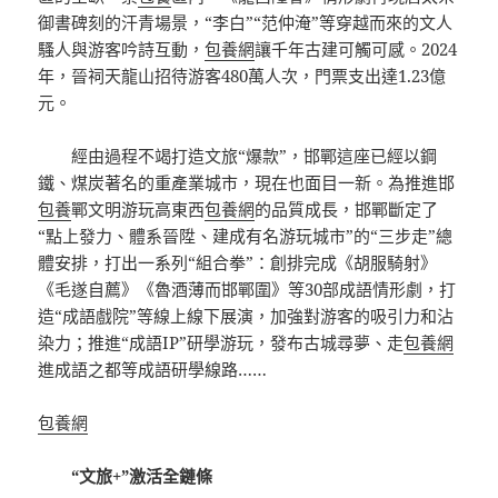
御書碑刻的汗青場景，“李白”“范仲淹”等穿越而來的文人
騷人與游客吟詩互動，
包養網
讓千年古建可觸可感。2024
年，晉祠天龍山招待游客480萬人次，門票支出達1.23億
元。
經由過程不竭打造文旅“爆款”，邯鄲這座已經以鋼
鐵、煤炭著名的重產業城市，現在也面目一新。為推進邯
包養
鄲文明游玩高東西
包養網
的品質成長，邯鄲斷定了
“點上發力、體系晉陞、建成有名游玩城市”的“三步走”總
體安排，打出一系列“組合拳”：創排完成《胡服騎射》
《毛遂自薦》《魯酒薄而邯鄲圍》等30部成語情形劇，打
造“成語戲院”等線上線下展演，加強對游客的吸引力和沾
染力；推進“成語IP”研學游玩，發布古城尋夢、走
包養網
進成語之都等成語研學線路……
包養網
“文旅+”激活全鏈條