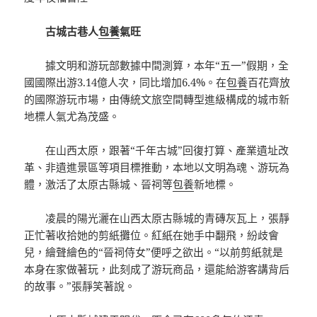
古城古巷人
包養
氣旺
據文明和游玩部數據中間測算，本年“五一”假期，全
國國際出游3.14億人次，同比增加6.4%。在
包養
百花齊放
的國際游玩市場，由傳統文旅空間轉型進級構成的城市新
地標人氣尤為茂盛。
在山西太原，跟著“千年古城”回復打算、產業遺址改
革、非遺進景區等項目標推動，本地以文明為魂、游玩為
體，激活了太原古縣城、晉祠等
包養
新地標。
凌晨的陽光灑在山西太原古縣城的青磚灰瓦上，張靜
正忙著收拾她的剪紙攤位。紅紙在她手中翻飛，紛歧會
兒，繪聲繪色的“晉祠侍女”便呼之欲出。“以前剪紙就是
本身在家做著玩，此刻成了游玩商品，還能給游客講背后
的故事。”張靜笑著說。