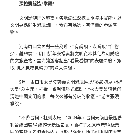
深挖寶躲造“拳頭”
文明是游玩的魂靈。各地紛紜深挖文明資本寶躲，以
文明亮點催生游玩熱門，發布有品德、有流量的拳頭產
物。
河南周口曾面對一些為難，“有說頭，沒看頭”“什物
少，難體驗”。周口近年來摸索將文明資本轉化為可體驗
的文旅產物，盡力讓游客超出“看景看物”的表層體驗，獲
取“見人見物見精力”的深入體驗。
5月，周口市太昊陵宓羲文明游玩區以“多彩初夏 相逢
太昊”為主題，打造一系列沉醉式運動。“來太昊陵讓我們
清楚中國文明的根，每次來都有分歧的收獲。”游客張曉
雅說。
“不游晉祠，枉到太原。”2024年，晉祠天龍山景區勝
利晉級國度5A級游玩景區
包養
，彌補了太原市無5A級景
區的空缺。景
包養
區內，《龍昌隆會》情形劇再現唐太宗