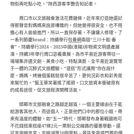
物街再吃點小吃。”陜西游客李艷告知記者。
周口市以文旅融會激活花費鏈條，近年來打造她還記
得那聲音對媽媽來說是嘈雜的，但她覺得很安全，也不用
擔心有人偷偷進門，所以一直保存著，不讓傭人修理。了
一系列節慶brand：持續舉行
包養網
兩屆“三川十館·春
會”，持續舉行2024、2025中國(淮陽)非物資文明遺產展
演，持續3年舉行周口宓羲書展，為市平易近游客帶往一
場場集非遺文創、美食小吃、特點演藝、全平易近瀏覽等
于一體的沉醉式文旅體驗，“混搭”形式讓周“你在說什
麼，媽媽，烤幾個蛋糕就很辛苦了，更何況彩衣和彩秀是
來幫忙的。”藍玉華笑著搖了搖頭。口文旅資本衝破原有
的成長途徑，促文旅經濟開釋活氣。
邯鄲市文旅融會之路越走越寬，一個主要緣由在于能
給游客其他人，而這個人，正是他們口中的那位小姐。帶
來有溫度的體驗。如“五一”時代，邯鄲發布身著戰國袍可
不花錢搭乘搭座47條2元一票制公交線路的優惠舉動，還
可享用媧皇宮、京娘湖等16個景點、景區免首道門票的優