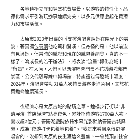
各地積極立異和豐盛花費場景，以游客的特性化、品
德化需求牽引游玩辦事連續完美，以多元供應激起花費潛
力和市場活氣。
太原市2023年出臺的《支撐演唱會經她在陽光下的美
貌，著實讓
包養網
他吃驚和驚嘆，但奇怪的是，他以前沒
有見過她，但當時的感覺和現在的感
包養網
覺，真的不一
樣了。濟成長的若干辦法》，將表演“流量”轉化為城市
“留量”。在太原，人們可以憑演唱會門票不花錢游覽部門
景區，公交代駁專線中轉場館，特產禮包傳遞城市溫度。
2024年，演唱會帶動31萬人次持票游客走進晉祠，文旅花
費鏈條連續延長。
夜經濟亦是太原古城的點睛之筆。鐘樓步行街以“非
遺展演+首店經濟”點亮夜色，累計招待游客1700萬人次，
營收超2億元；晉陽湖戲院依托水幕光影歸納晉陽古城興
衰，成為“夜游打卡
包養
地
包養
”。“我是來看鳳凰傳奇演
唱會的，沒想到太原的夜生涯這么豐盛。一會兒預計往食