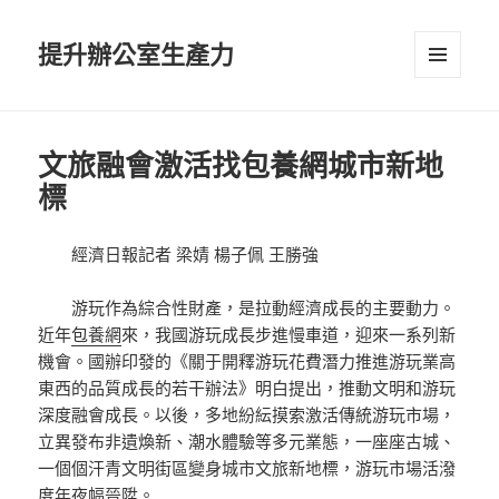
提升辦公室生產力
選單及
小工具
文旅融會激活找包養網城市新地
標
經濟日報記者
梁
婧
楊子佩
王勝強
游玩作為綜合性財產，是拉動經濟成長的主要動力。
近年
包養網
來，我國游玩成長步進慢車道，迎來一系列新
機會。國辦印發的《關于開釋游玩花費潛力推進游玩業高
東西的品質成長的若干辦法》明白提出，推動文明和游玩
深度融會成長。以後，多地紛紜摸索激活傳統游玩市場，
立異發布非遺煥新、潮水體驗等多元業態，一座座古城、
一個個汗青文明街區變身城市文旅新地標，游玩市場活潑
度年夜幅晉陞。