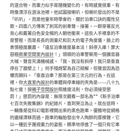
的混合物，而重力似乎是隨機變化的，有時感覺很重，有
時像漂浮在游泳池裡。他試圖按喇叭，但喇叭發出的不是
「叭叭」，而是他童年時學會的、關於泊車口訣的魔性兒
歌。四面八方傳來了刺耳的剎車聲，接著，一群穿著反光
背心和戴著白色安全帽的人朝他衝來。這些人手裡拿的不
是警棍，而是長長的測量尺和巨大的電子角度儀，臉上的
表情極度嚴肅。「違反泊車維度基本法！斜停入庫！罪大
惡極
商業空間室內設計
！」領頭的泊車警察用一個擴音器
大喊，聲音充滿機械感。「我、我沒有斜停！我只是垂直
停在了牆壁上！」何手殘趕緊為自己辯解，但聲音因為恐
懼而顫抖。「垂直泊車？那是在第三次元的行為，在這
裡，你
大直室內設計
的車體與停車線的夾角是——八十九
點七度！按
親子空間設計
照維度法則，你必須接受懲
罰！」懲罰的內容是：無限次觀看一部名為**《新手泊車
七百次失敗集錦》的紀錄片，直到哭泣為止。就在這時，
一輛像是從科幻電影裡開出來的黑色跑車，優雅地從網格
的邊緣漂移而過。跑車的輪胎發出令人陶醉的摩擦聲，它
以一種近乎蔑視重力的姿態，精準地停進了一個只有它車