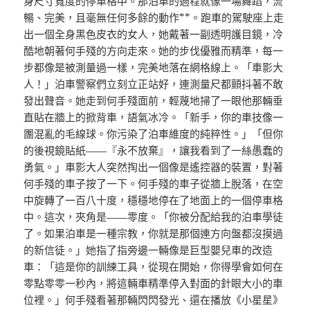
身尺寸寬度的停車格中。那泊車的過程就像一場舞蹈，流
暢、完美，且毫無任何多餘的動作**。跑車的駕駛座上走
出一個全身黑色皮衣的女人，她戴著一副透明護目鏡，冷
酷地朝著何手殘的方向走來。她的步伐優雅而精準，每一
步都像是被測量過一樣，完美地落在網格線上。「車影大
人！」泊車警察們立刻立正站好，連測量尺都顫抖著不敢
發出聲音。她走到何手殘面前，輕蔑地掃了一眼他那輛垂
直貼在牆上的掀背車，語氣冰冷。「新手，你的車技像一
團混亂的毛線球。你污染了泊車維度的純粹性。」「但你
的後視鏡貼紙——『永不放棄』，讓我看到了一絲愚蠢的
勇氣。」車影大人突然掏出一個像是遙控器的裝置，對著
何手殘的車子按了一下。何手殘的車子從牆上脫落，在空
中旋轉了一百八十度，穩穩地停在了地面上的一個停車格
中。這次，夾角是——零度。「你被分配給我的泊車學徒
了。如果泊車是一種宗教，你就是那個連方向盤都沒摸過
的新信徒。」她指了指旁邊一輛像是巨型嬰兒車的改造
車：「這是你的訓練工具，從現在開始，你得學會如何在
零點零零一秒內，將這輛車精準停入對面的針眼大小的車
位裡。」何手殘看著那輛閃閃發光、還在播放《小星星》