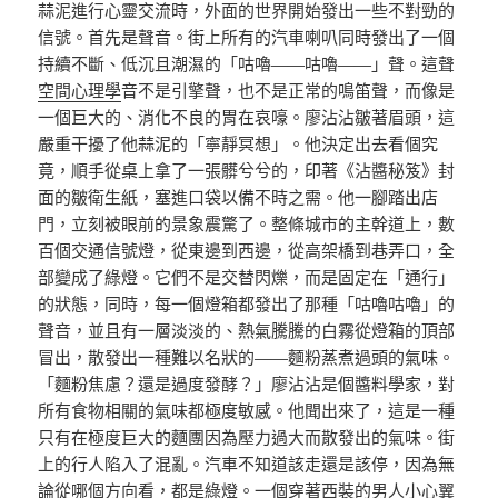
蒜泥進行心靈交流時，外面的世界開始發出一些不對勁的
信號。首先是聲音。街上所有的汽車喇叭同時發出了一個
持續不斷、低沉且潮濕的「咕嚕——咕嚕——」聲。這聲
空間心理學
音不是引擎聲，也不是正常的鳴笛聲，而像是
一個巨大的、消化不良的胃在哀嚎。廖沾沾皺著眉頭，這
嚴重干擾了他蒜泥的「寧靜冥想」。他決定出去看個究
竟，順手從桌上拿了一張髒兮兮的，印著《沾醬秘笈》封
面的皺衛生紙，塞進口袋以備不時之需。他一腳踏出店
門，立刻被眼前的景象震驚了。整條城市的主幹道上，數
百個交通信號燈，從東邊到西邊，從高架橋到巷弄口，全
部變成了綠燈。它們不是交替閃爍，而是固定在「通行」
的狀態，同時，每一個燈箱都發出了那種「咕嚕咕嚕」的
聲音，並且有一層淡淡的、熱氣騰騰的白霧從燈箱的頂部
冒出，散發出一種難以名狀的——麵粉蒸煮過頭的氣味。
「麵粉焦慮？還是過度發酵？」廖沾沾是個醬料學家，對
所有食物相關的氣味都極度敏感。他聞出來了，這是一種
只有在極度巨大的麵團因為壓力過大而散發出的氣味。街
上的行人陷入了混亂。汽車不知道該走還是該停，因為無
論從哪個方向看，都是綠燈。一個穿著西裝的男人小心翼