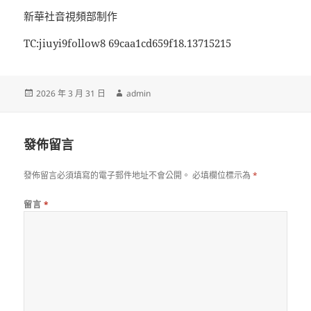
新華社音視頻部制作
TC:jiuyi9follow8 69caa1cd659f18.13715215
發
作
2026 年 3 月 31 日
admin
佈
者
日
期:
發佈留言
發佈留言必須填寫的電子郵件地址不會公開。
必填欄位標示為
*
留言
*