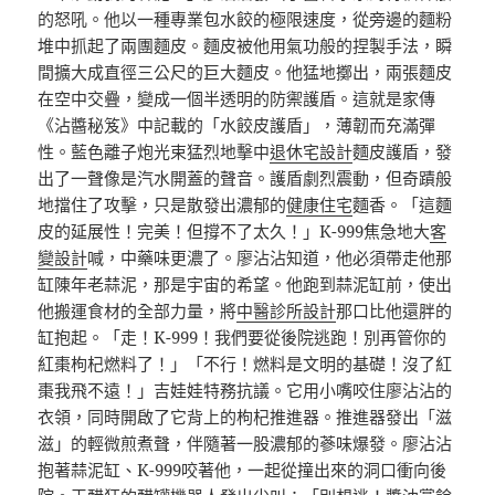
的怒吼。他以一種專業包水餃的極限速度，從旁邊的麵粉
堆中抓起了兩團麵皮。麵皮被他用氣功般的捏製手法，瞬
間擴大成直徑三公尺的巨大麵皮。他猛地擲出，兩張麵皮
在空中交疊，變成一個半透明的防禦護盾。這就是家傳
《沾醬秘笈》中記載的「水餃皮護盾」，薄韌而充滿彈
性。藍色離子炮光束猛烈地擊中
退休宅設計
麵皮護盾，發
出了一聲像是汽水開蓋的聲音。護盾劇烈震動，但奇蹟般
地擋住了攻擊，只是散發出濃郁的
健康住宅
麵香。「這麵
皮的延展性！完美！但撐不了太久！」K-999焦急地大
客
變設計
喊，中藥味更濃了。廖沾沾知道，他必須帶走他那
缸陳年老蒜泥，那是宇宙的希望。他跑到蒜泥缸前，使出
他搬運食材的全部力量，將
中醫診所設計
那口比他還胖的
缸抱起。「走！K-999！我們要從後院逃跑！別再管你的
紅棗枸杞燃料了！」「不行！燃料是文明的基礎！沒了紅
棗我飛不遠！」吉娃娃特務抗議。它用小嘴咬住廖沾沾的
衣領，同時開啟了它背上的枸杞推進器。推進器發出「滋
滋」的輕微煎煮聲，伴隨著一股濃郁的蔘味爆發。廖沾沾
抱著蒜泥缸、K-999咬著他，一起從撞出來的洞口衝向後