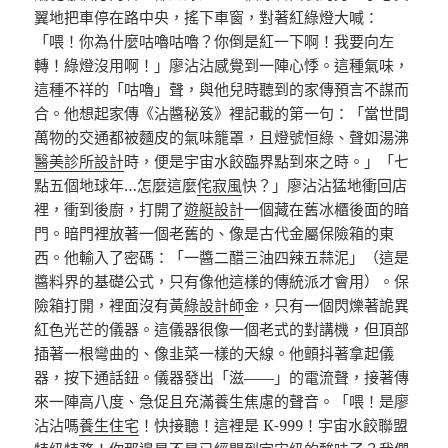
翼地把車停在路中央，搖下車窗，對著紅綠燈大喊：
「喂！你為什麼咕嚕咕嚕？你倒是紅一下啊！我要向左
轉！綠燈沒用啊！」廖沾沾感覺到一陣心悸。這種氣味，
這種不祥的「咕嚕」聲，與他兒時聽到的家傳預言不謀而
合。他想起家傳《沾醬秘笈》裡記載的第一句：「當世間
萬物的交通都被麵皮的氣味籠罩，且燈號恒綠、聲如湯沸
醫美診所設計
時，便是宇宙水餃臨界點到來之時。」「七
點五個地球年…怎麼這麼
侘寂風
快？」廖沾沾猛地衝回店
裡，衝到後廚，打開了
遊艇設計
一個藏在舊冰櫃後面的暗
門。暗門裡放著一個老舊的、像是古代金屬保險箱的東
西。他輸入了密碼：「一醬二醋三油四辣五蒜泥」（這是
醬料界的基礎公式，只有像他這樣的傳統派才會用）。保
險箱打開，裡面沒有黃
綠設計師
金，只有一個閃爍著詭異
紅色光芒的儀器。這儀器很像一個老式的對講機，但頂部
插著一根彎曲的、像韭菜一樣的天線。他顫抖著拿起儀
器，按下通話鈕。儀器發出「滋——」的電流聲，接著傳
來一陣高八度、急促且充滿養生焦慮的聲音。「喂！是廖
沾沾嗎
養生住宅
！快接聽！這裡是 K-999！宇宙水餃聯盟