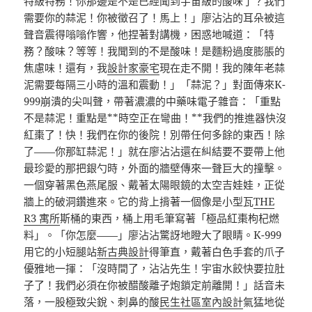
特級特務！你那邊是不是已經聞到宇宙級的酸味了？我們
需要你的蒜泥！你被徵召了！馬上！」廖沾沾的耳朵被這
聲音震得嗡嗡作響，他捏著對講機，困惑地喊道：「特
務？酸味？等等！我聞到的不是酸味！是麵粉過度膨脹的
焦慮味！還有，我
設計家豪宅
現在走不開！我的陳年老蒜
泥需要每隔三小時的溫和震動！」「蒜泥？」對面傳來K-
999崩潰的尖叫聲，帶著濃濃的中藥味電子雜音：「重點
不是蒜泥！重點是**時空正在彎曲！**我們的推進器快沒
紅棗了！快！我們在你的後院！別帶任何多餘的東西！除
了——你那缸蒜泥！」就在廖沾沾還在糾結要不要帶上他
最珍愛的那把銀勺時，外面的牆壁傳來一聲巨大的撞擊。
一個穿著黑色燕尾服、戴著太陽眼鏡的太空吉娃娃，正從
牆上的破洞鑽進來。它的背上揹著一個像是小型瓦
THE
R3 寓所
斯桶的東西，桶上用毛筆寫著「極品紅棗枸杞燃
料」。「你怎麼——」廖沾沾驚訝地瞪大了眼睛。K-999
用它的小短腿站
新古典設計
得筆直，戴著白色手套的爪子
優雅地一揮：「沒時間了，沾沾先生！宇宙水餃快要拉肚
子了！我們必須在你被醋酸離子炮鎖定前離開！」話音未
落，一股極致尖銳、刺鼻的酸
民生社區室內設計
氣猛地從