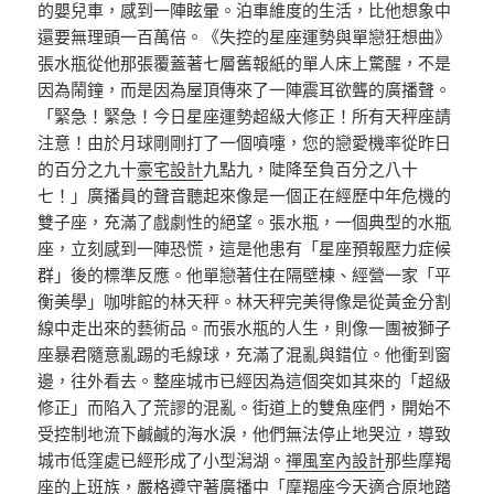
的嬰兒車，感到一陣眩暈。泊車維度的生活，比他想象中
還要無理頭一百萬倍。《失控的星座運勢與單戀狂想曲》
張水瓶從他那張覆蓋著七層舊報紙的單人床上驚醒，不是
因為鬧鐘，而是因為屋頂傳來了一陣震耳欲聾的廣播聲。
「緊急！緊急！今日星座運勢超級大修正！所有天秤座請
注意！由於月球剛剛打了一個噴嚏，您的戀愛機率從昨日
的百分之九十
豪宅設計
九點九，陡降至負百分之八十
七！」廣播員的聲音聽起來像是一個正在經歷中年危機的
雙子座，充滿了戲劇性的絕望。張水瓶，一個典型的水瓶
座，立刻感到一陣恐慌，這是他患有「星座預報壓力症候
群」後的標準反應。他單戀著住在隔壁棟、經營一家「平
衡美學」咖啡館的林天秤。林天秤完美得像是從黃金分割
線中走出來的藝術品。而張水瓶的人生，則像一團被獅子
座暴君隨意亂踢的毛線球，充滿了混亂與錯位。他衝到窗
邊，往外看去。整座城市已經因為這個突如其來的「超級
修正」而陷入了荒謬的混亂。街道上的雙魚座們，開始不
受控制地流下鹹鹹的海水淚，他們無法停止地哭泣，導致
城市低窪處已經形成了小型潟湖。
禪風室內設計
那些摩羯
座的上班族，嚴格遵守著廣播中「摩羯座今天適合原地踏