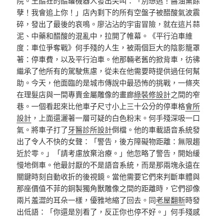
院。王醋狂的醋罐機器人發出尖叫：「別想逃！醬油黨餘
孽！我會追上你！」店內剩下的所有空盤子被醋酸氣波震
碎，發出了最後的哀鳴。廖沾沾的宇宙冒險，就在這片蒜
泥、中藥和醋酸的混亂中，拉開了帷幕。《平行泊車維
度：車位爭奪戰》何手殘的人生，被兩個巨大的陰影籠罩
著：停車費，以及平行泊車。他那輛老舊的掀背車，彷彿
繼承了他所有的駕駛焦慮，從未在他需要時提供過任何幫
助。今天，他面臨的是城市傳說中最恐怖的挑戰，一條夾
在理髮店與一間專賣金屬雕像的畫廊
綠裝修設計
之間的窄
巷。一個看起來比他車子尺寸小上三十公分的停車格
會所
設計
，上面還灑著一層可疑的白色粉末。何手殘深吸一口
氣。將車子打了
牙醫診所設計
倒檔。他的車載語音系統發
出了令人不快的女聲：「警告，後方障礙物距離：無限趨
近於零。」「請考慮放棄治療。」他忽略了警告，開始緩
慢地倒車。他最討厭的不是語音系統，而是那兩塊永遠在
關鍵時刻自動收折的後視鏡。當他需要它們來判斷車體與
那座價值不菲的銅製獨角獸雕像之間的距離時，它們卻像
兩片羞澀的耳朵一樣，優雅地縮了回去。同
老屋翻新
時發
出低語：「你還是別看了，反正你也停不好。」何手殘感