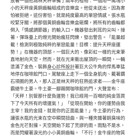
放著一個他為林天秤準備了兩年的禮物：一個用一萬塊小
小的天秤座黃銅齒輪組成的音樂盒。他從未送出，因為害
怕被拒絕。這份害怕，就是純度最高的單戀情感。張水瓶
咬緊牙關，將那個黃銅齒輪音樂盒砸爛，將所有的齒輪都
倒入「情感調節器」的輸入口。機器發出刺耳的尖叫，接
著，彈珠臺上的燈光開始瘋狂閃爍，發出警告。「能量超
載！檢測到極致純粹的單戀能量！目標：提升天秤座運
勢！」在機器的頂部，一個巨大的、像彩虹一樣的光束筆
直地射向天空。然而，就在光束衝出屋頂的一瞬間，一輛
塗滿了金色、裝飾
身心診所設計
著巨大公牛角的悍馬車猛
地停在咖啡館門口。駕駛座上走下一個全身肌肉、戴著鑽
石項圈的男人，那人正是林天秤的狂熱追求者——金牛座
霸總牛土豪。牛土豪一腳踢開咖啡館的門，大聲宣布：
「天秤！別管那什麼負運勢！我已經用一百噸的純金箔買
下了今天所有的壞運氣！」「從現在開始，你的運勢由我
主宰！我的金錢，就是你的正面能量！」牛土豪的行為，
讓張水瓶的光束在空中瞬間扭曲，與一種夾雜著銅臭味的
金色光芒對撞。天空開始下起了荒謬的雨。雨點不是水，
而是閃耀著淚光的小小黃銅齒輪。「不行！金牛座的物質