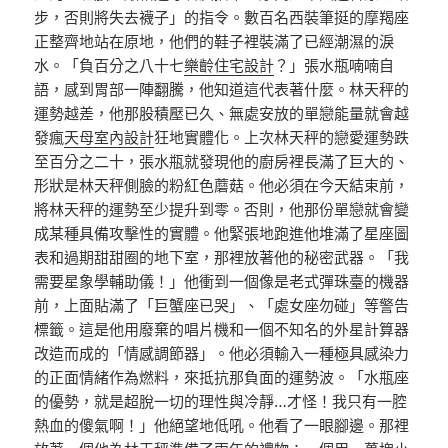
步，否則將失去襪子」的指令。數百名西裝筆挺的摩羯座
正整齊地站在原地，他們的鞋子裡裝滿了已經潮濕的淚
水。「負百分之八十七
樂齡住宅設計
？」張水瓶喃喃自
語，感到胃部一陣翻騰，他知道這代表著什麼。林天秤的
運勢越差，他那股積壓已久、無處安放的單戀能量就會越
發瘋
天母室內設計
狂地實體化。上次林天秤的戀愛運勢跌
至百分之二十，張水瓶就發現他的廚房裡長滿了巨大的、
形狀是林天秤側臉的粉紅色蘑菇。他必須在今天結束前，
將林天秤的運勢至少提升到零。否則，他那份單戀就會變
成某種具備攻擊性的實體。他緊張地跑進他堆滿了星座圖
表和過期甜甜圈的地下室，那裡放著他的秘密武器。「我
需要星象學輔助儀！」他衝到一個像是老式彈珠臺的機器
前，上面貼滿了「巨蟹座已哭」、「處女座勿碰」等警告
標籤。這是他用廢棄的唱片機和一個不知名的外星計算器
改造而成的「情感調節器」。他必須輸入一種極具感染力
的正面情緒作為燃料，來抵抗那負面的運勢波。「水瓶座
的優勢，就是超脫一切的理性與冷靜…才怪！我只有一腔
熱血的傻氣啊！」他絕望地低吼。他看了一眼腳邊。那裡