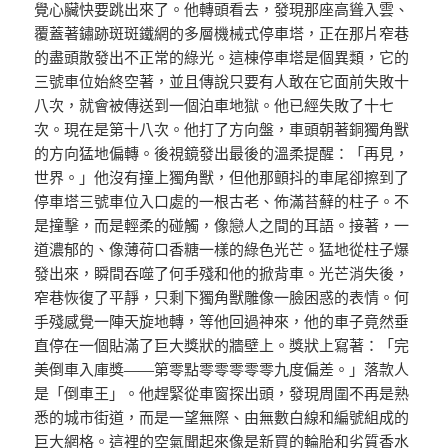
覺心臟快要跳出來了。他轉頭看去，發現那座高聳入雲、
覆蓋著鏽跡斑斑鐵網的多層機械式停車塔，正在那片窄巷
的盡頭散發出不正常的綠光。這棟停車塔是個異類，它的
三號車位始終空著，並且傳說只要有人敢在它面前失敗十
八次，就會被傳送到一個泊車地獄。他已經失敗了十七
次。現在是第十八次。他打了方向盤，車頭朝著銅獨角獸
的方向猛地偏轉。後視鏡發出最後的溫柔提醒：「再見，
世界。」他沒有撞上獨角獸，但他那顫抖的車尾卻擦到了
停車塔三號車位入口處的一根古老、佈滿苔蘚的柱子。不
是撞擊，而是輕柔的碰觸，像戀人之間的耳語。接著，一
道濃郁的、像薄荷口香糖一樣的綠色光芒。猛地從柱子爆
發出來，瞬間吞噬了何手殘和他的掀背車。光芒消失後，
窄巷恢復了平靜，只剩下獨角獸雕像一臉困惑的表情。何
手殘感覺一陣天旋地轉，等他回過神來，他的車子竟然垂
直停在一個貼滿了巨大獎狀的牆壁上。獎狀上寫著：「完
美倒車入庫獎——第零點零零零零零九度偏差。」落款人
是「倒車王」。他趕緊從車窗探出頭，發現周圍不再是熟
悉的城市街道，而是一望無際、由無數白線和編號組成的
巨大網格。這裡的空氣聞起來像是新買的輪胎和劣質香水