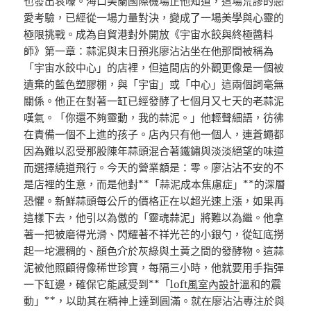
也發出哀嚎。海口美蘭國際機場正他知道，這場荒謬的戀
愛考驗，已經從一場力量對決，變成了一場美學與心靈的
極限挑戰。成為自貿港對外開放《宇宙水餃與終極醬料
師》第一章：蒜泥與末日預兆廖沾沾坐在他那間被稱為
「宇宙水餃中心」的店裡，但這間店的外觀更像是一個被
遺棄的藍色塑膠棚，與「宇宙」或「中心」這兩個詞毫無
關係。他正在對著一缸已經發酵了七個月又七天的老蒜泥
嘆氣。「你還不夠靈動，我的蒜泥。」他輕聲細語，彷彿
在責備一個不上進的孩子。店內只有他一個人，連蒼蠅都
因為難以忍受那股陳年蒜頭混合著鐵鏽與淡淡絕望的味道
而選擇繞道飛行。今天的營業額是：零。廖沾沾不安的不
是店裡的生意，而是他對**「蒜泥成本焦慮症」**的深層
恐懼。新鮮蒜頭每公斤的價格正在以超光速上漲，如果再
這樣下去，他引以為傲的「靈魂蒜泥」將難以為繼。他拿
著一把被磨得光滑、閃耀著不祥光芒的小銀勺，從缸底撈
起一坨濃稠的、顏色介於灰綠與土黃之間的發酵物。這蒜
泥被他照顧得像稀世珍寶，每隔三小時，他就要用手指彈
一下缸邊，確保它能感受到**「
loft風室內設計
溫和的震
動」**，以助其在精神上達到圓滿。就在廖沾沾專注於與