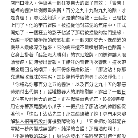
店門口灌入，伴隨著一個狂妄自大的電子音效：「警告！
這裡的醬油比例嚴重失衡！百分之九十九點九九的醋，才
是真理！」廖沾沾知道，這是他的宿敵，王醋狂，已經找
上門了。他的宇宙冒險，被迫從他對蒜泥的焦慮中，正式
開始了。一個狂妄的影子佔滿了那扇被撞破的牆門邊緣，
光線一瞬間被極端的酸氣扭曲。一個閃閃發光、像醋罐的
機器人緩緩漂浮進來，它的底座還不斷噴射著白色醋霧。
它身上掛著「醋狂派大勝利」的霓虹燈牌，閃爍得讓人眼
睛發疼，同時發出警報。王醋狂的聲音再次響起，這次帶
著金屬回音的嘲弄，刺耳得像是磨砂紙。「廖沾沾！你那
充滿腐敗氣味的蒜泥，是對醬料學的侮辱！必須淨化！」
「你將為你那百分之五的醬油，以及百分之九十五的邪惡
蒜頭付出代價！」醋罐機器人的頂端裂開，露出了一個
日
式住宅設計
巨大的管口，正在聚積藍色光芒。K-999特務
用它穿著燕尾服的小爪子，一把抓住了廖沾沾的褲腳催促
著他。「快點！沾沾先生！那是醋酸離子炮！專門用來溶
解
私人招待所設計
有機發酵物的！」「它會把你的蒜泥在
零點一秒內變成無菌的、純淨的白醋！那是浩劫啊！」
「不准動我的蒜泥！」廖沾沾發出了醬料學家對待信仰般