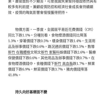
果。盡管面對不少艱苦，可是我國失業堅持穩固依然具有
較多有利前提。兼顧疫情防控和經濟社會成長會持續顯
效，疫情的晦氣影響會慢慢獲得把持。
物價方面，一季度，全國居平易近花費價錢（CPI）
同比下跌1.1%。分種別看，食物煙酒價錢同比降落
1.3%，穿著價錢下跌0.5%，棲身價錢下跌1.4%，生涯用
品及辦事價錢下跌0.6%，路況通訊價錢下跌5.5%，教導
新竹 在職體檢
文明文
新竹 家醫科
娛價錢下跌2.6%，醫療
保健價錢下跌0.6%，其他用品及辦事價錢下跌0.7%。在
食物煙酒價錢中，食糧價錢下
新竹 高血脂
跌1.7%，鮮果
價錢下跌6.9%，鮮菜價錢下跌3.7%，豬肉價錢降落
41.8%。
持久向好基礎面不變