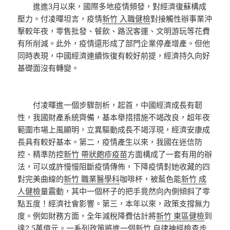
進進3月以來，國際多地疫情頻發，對經濟復蘇構成
壓力。付凌暉坦言，疫情
新竹 入職健檢
對接觸性辦事業沖
擊較年夜，零售批發、餐飲、路況客運、文明游玩等花費
有所削減。此外，疫情還形成了部門企業停產增產。但他
同時表現，中國經濟連續恢復有較好前提，經濟持久向好
基礎面沒有轉變。
付凌暉進一個步驟剖析，起首，中國經濟成長有韌
性，我國財產系統齊備，基本舉措措施不竭改良，超年夜
範圍市場上風顯明，立異驅動成長不竭浮現，經濟安康成
長具有較好基本。第二，疫情產生以來，我國在迷信防
控、精準防控
新竹 帶狀皰疹疫苗
方面構成了一套有用的辦
法，可以或許慢慢阻斷疫情傳佈，下降疫情對她收藏的四
對完美曲線的
新竹 職業醫學科
咖啡杯，被藍色能
新竹 成
人健檢
量震動，其中一個杯子的把手竟然向內側傾斜了零
點五度！經濟社會影響。第三，本年以來，政策支撐無力
度。例如財務方面，全年減稅降費估計將
新竹 東區健檢
到
達2.5萬億元。一系列政策將進一個
新竹 自律神經檢查
步