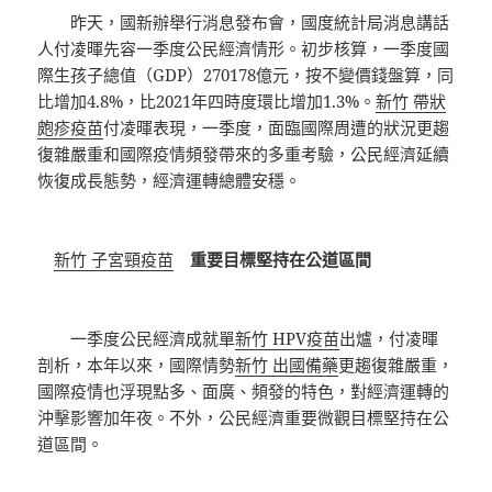
昨天，國新辦舉行消息發布會，國度統計局消息講話
人付凌暉先容一季度公民經濟情形。初步核算，一季度國
際生孩子總值（GDP）270178億元，按不變價錢盤算，同
比增加4.8%，比2021年四時度環比增加1.3%。
新竹 帶狀
皰疹疫苗
付凌暉表現，一季度，面臨國際周遭的狀況更趨
復雜嚴重和國際疫情頻發帶來的多重考驗，公民經濟延續
恢復成長態勢，經濟運轉總體安穩。
新竹 子宮頸疫苗
重要目標堅持在公道區間
一季度公民經濟成就單
新竹 HPV疫苗
出爐，付凌暉
剖析，本年以來，國際情勢
新竹 出國備藥
更趨復雜嚴重，
國際疫情也浮現點多、面廣、頻發的特色，對經濟運轉的
沖擊影響加年夜。不外，公民經濟重要微觀目標堅持在公
道區間。