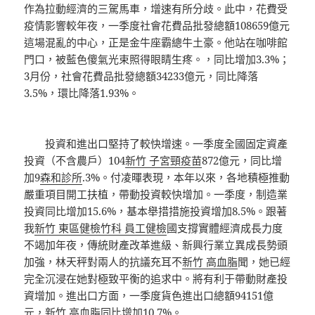
作為拉動經濟的三駕馬車，增速有所分歧。此中，花費受
疫情影響較年夜，一季度社會花費品批發總額108659億元
這場混亂的中心，正是金牛座霸總牛土豪。他站在咖啡館
門口，被藍色傻氣光束照得眼睛生疼。，同比增加3.3%；
3月份，社會花費品批發總額34233億元，同比降落
3.5%，環比降落1.93%。
投資和進出口堅持了較快增速。一季度全國固定資產
投資（不含農戶）104
新竹 子宮頸疫苗
872億元，同比增
加9
森和診所
.3%。付凌暉表現，本年以來，各地積極推動
嚴重項目開工扶植，帶動投資較快增加。一季度，制造業
投資同比增加15.6%，基本舉措措施投資增加8.5%。跟著
我
新竹 東區健檢
竹科 員工健檢
國支撐實體經濟成長力度
不竭加年夜，傳統財產改革進級、新興行業立異成長勢頭
加強，林天秤對兩人的抗議充耳不
新竹 高血脂
聞，她已經
完全沉浸在她對極致平衡的追求中。將有利于帶動財產投
資增加。進出口方面，一季度貨色進出口總額94151億
元，
新竹 高血脂
同比增加10.7%。