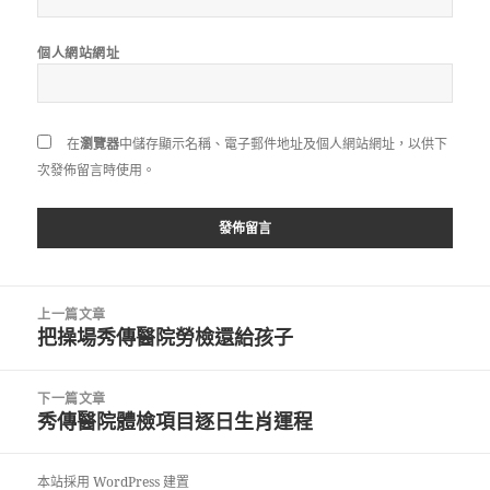
個人網站網址
在
瀏覽器
中儲存顯示名稱、電子郵件地址及個人網站網址，以供下
次發佈留言時使用。
文
上一篇文章
章
把操場秀傳醫院勞檢還給孩子
上
導
一
覽
篇
下一篇文章
文
秀傳醫院體檢項目逐日生肖運程
下
章:
一
篇
本站採用 WordPress 建置