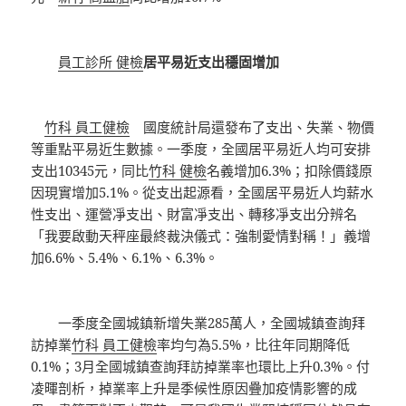
員工診所 健檢
居平易近支出穩固增加
竹科 員工健檢
國度統計局還發布了支出、失業、物價
等重點平易近生數據。一季度，全國居平易近人均可安排
支出10345元，同比
竹科 健檢
名義增加6.3%；扣除價錢原
因現實增加5.1%。從支出起源看，全國居平易近人均薪水
性支出、運營凈支出、財富凈支出、轉移凈支出分辨名
「我要啟動天秤座最終裁決儀式：強制愛情對稱！」義增
加6.6%、5.4%、6.1%、6.3%。
一季度全國城鎮新增失業285萬人，全國城鎮查詢拜
訪掉業
竹科 員工健檢
率均勻為5.5%，比往年同期降低
0.1%；3月全國城鎮查詢拜訪掉業率也環比上升0.3%。付
凌暉剖析，掉業率上升是季候性原因疊加疫情影響的成