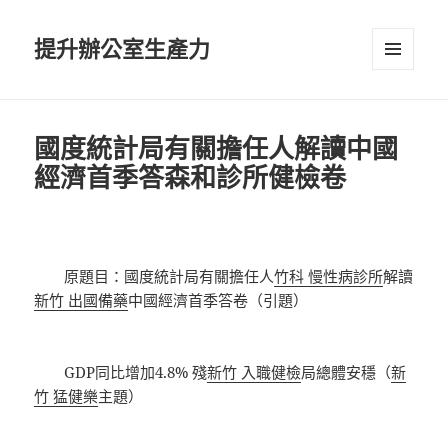
提升辦公室生產力
選單及
小工具
國度統計局有關擔任人解讀中國
經濟首季答森和診所健檢卷
原題目：國度統計局有關擔任人
竹科 慢性病診所
解讀
新竹 出國備藥
中國經濟首季答卷（引題）
GDP同比增加4.8% 殘
新竹 入職健檢
局總體安穩（
新
竹 猛健樂
主題）