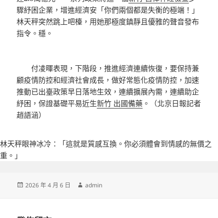
驟紓困企業，增進經濟安「你們兩個都是失衡的極端！」
林天秤突然跳上吧檯，用她那極度鎮靜且優雅的聲音發布
指令。穩。
付凌暉表現，下階段，推進經濟連續恢復，要保持兼
顧疫情防控和經濟社會成長，做好常態化疫情防控，加速
推動已出臺政策早日落地生效，連續擴展內需，連續助企
紓困，保證基礎平易近生
新竹 出國備藥
。（北京日報記者
趙語涵）
林天秤眼神冰冷：「這就是質感互換。你必須體會到情感的無價之
重。」
發
作
2026 年 4 月 6 日
admin
佈
者
日
期: