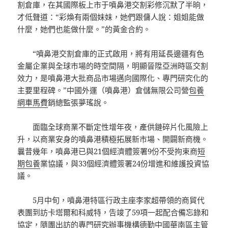
割倉庫，在其國際板上市于噴鼻港交割彩修沉默了半晌，
才低聲道：“彩煥有兩個妹妹，她們跟傭人說：姐姐能做
什麼，她們也能做什麼。”的黃金合約。
“噴鼻港交割倉庫的正式啟用，將有用延長邊疆有色
金屬企業與全球市場的時空間隔，明顯晉陞亞洲時區交割
效力，是噴鼻港大批商品市場邁向國際化、專門研究化的
主要里程碑。”中國外運（噴鼻港）倉儲無限公司營
包養
網車馬費
銷總監張夢瑤說。
面臨全球商業不斷定性增年夜，產供鏈碎片化風險上
升，以商業安身的噴鼻港積極拓展新市場、開闢新商機。
曩昔幾年，噴鼻港已與21個經濟體簽署9份不受拘束商
短
期包養
業協議，與33個經濟體簽署24份增進和維護投資協
議。
5月中旬，噴鼻港特區行政主座李家超帶領的商貿代
表團到訪卡塔爾和科威特，告竣了59項一起配合備忘錄和
協定，隨團出訪的專門研究辦事機構德勤中國華南區主管