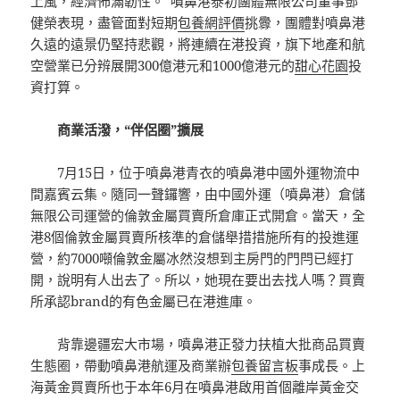
上風，經濟佈滿韌性。”噴鼻港泰初團體無限公司董事鄧
健榮表現，盡管面對短期
包養網評價
挑釁，團體對噴鼻港
久遠的遠景仍堅持悲觀，將連續在港投資，旗下地產和航
空營業已分辨展開300億港元和1000億港元的
甜心花園
投
資打算。
商業活潑，“伴侶圈”擴展
7月15日，位于噴鼻港青衣的噴鼻港中國外運物流中
間嘉賓云集。隨同一聲鑼響，由中國外運（噴鼻港）倉儲
無限公司運營的倫敦金屬買賣所倉庫正式開倉。當天，全
港8個倫敦金屬買賣所核準的倉儲舉措措施所有的投進運
營，約7000噸倫敦金屬冰然沒想到主房門的門閂已經打
開，說明有人出去了。所以，她現在要出去找人嗎？買賣
所承認brand的有色金屬已在港進庫。
背靠邊疆宏大市場，噴鼻港正發力扶植大批商品買賣
生態圈，帶動噴鼻港航運及商業辦
包養留言板
事成長。上
海黃金買賣所也于本年6月在噴鼻港啟用首個離岸黃金交