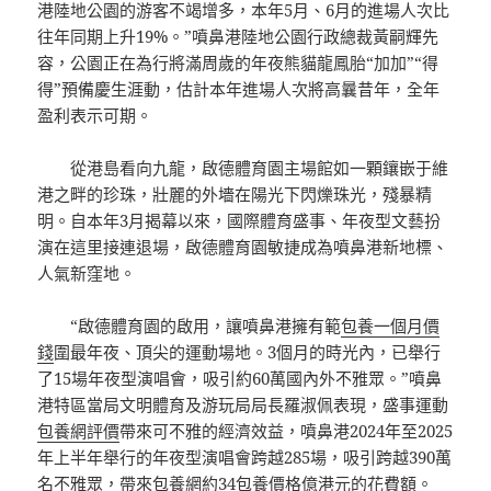
港陸地公園的游客不竭增多，本年5月、6月的進場人次比
往年同期上升19%。”噴鼻港陸地公園行政總裁黃嗣輝先
容，公園正在為行將滿周歲的年夜熊貓龍鳳胎“加加”“得
得”預備慶生涯動，估計本年進場人次將高曩昔年，全年
盈利表示可期。
從港島看向九龍，啟德體育園主場館如一顆鑲嵌于維
港之畔的珍珠，壯麗的外墻在陽光下閃爍珠光，殘暴精
明。自本年3月揭幕以來，國際體育盛事、年夜型文藝扮
演在這里接連退場，啟德體育園敏捷成為噴鼻港新地標、
人氣新窪地。
“啟德體育園的啟用，讓噴鼻港擁有範
包養一個月價
錢
圍最年夜、頂尖的運動場地。3個月的時光內，已舉行
了15場年夜型演唱會，吸引約60萬國內外不雅眾。”噴鼻
港特區當局文明體育及游玩局局長羅淑佩表現，盛事運動
包養網評價
帶來可不雅的經濟效益，噴鼻港2024年至2025
年上半年舉行的年夜型演唱會跨越285場，吸引跨越390萬
名不雅眾，帶來
包養網
約34
包養價格
億港元的花費額。