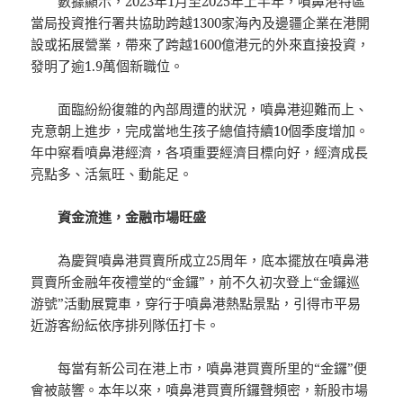
數據顯示，2023年1月至2025年上半年，噴鼻港特區
當局投資推行署共協助跨越1300家海內及邊疆企業在港開
設或拓展營業，帶來了跨越1600億港元的外來直接投資，
發明了逾1.9萬個新職位。
面臨紛紛復雜的內部周遭的狀況，噴鼻港迎難而上、
克意朝上進步，完成當地生孩子總值持續10個季度增加。
年中察看噴鼻港經濟，各項重要經濟目標向好，經濟成長
亮點多、活氣旺、動能足。
資金流進，金融市場旺盛
為慶賀噴鼻港買賣所成立25周年，底本擺放在噴鼻港
買賣所金融年夜禮堂的“金鑼”，前不久初次登上“金鑼巡
游號”活動展覽車，穿行于噴鼻港熱點景點，引得市平易
近游客紛紜依序排列隊伍打卡。
每當有新公司在港上市，噴鼻港買賣所里的“金鑼”便
會被敲響。本年以來，噴鼻港買賣所鑼聲頻密，新股市場