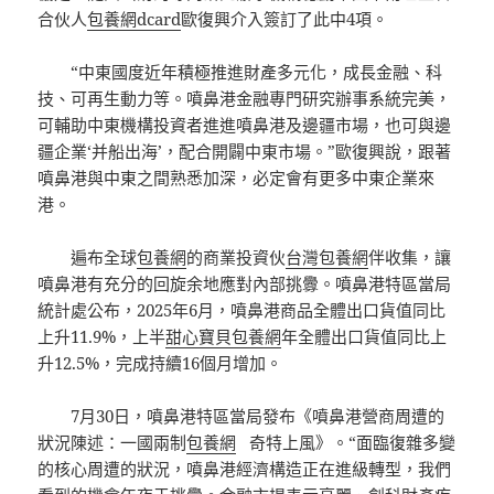
合伙人
包養網dcard
歐復興介入簽訂了此中4項。
“中東國度近年積極推進財產多元化，成長金融、科
技、可再生動力等。噴鼻港金融專門研究辦事系統完美，
可輔助中東機構投資者進進噴鼻港及邊疆市場，也可與邊
疆企業‘并船出海’，配合開闢中東市場。”歐復興說，跟著
噴鼻港與中東之間熟悉加深，必定會有更多中東企業來
港。
遍布全球
包養網
的商業投資伙
台灣包養網
伴收集，讓
噴鼻港有充分的回旋余地應對內部挑釁。噴鼻港特區當局
統計處公布，2025年6月，噴鼻港商品全體出口貨值同比
上升11.9%，上半
甜心寶貝包養網
年全體出口貨值同比上
升12.5%，完成持續16個月增加。
7月30日，噴鼻港特區當局發布《噴鼻港營商周遭的
狀況陳述：一國兩制
包養網
奇特上風》。“面臨復雜多變
的核心周遭的狀況，噴鼻港經濟構造正在進級轉型，我們