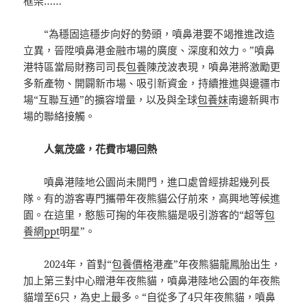
框架……
“為穩固這穩步向好的勢頭，噴鼻港要不竭推進改造
立異，晉陞噴鼻港金融市場的廣度、深度和效力。”噴鼻
港特區當局財務司司長
包養
陳茂波表現，噴鼻港將激勵更
多新產物、開闢新市場、吸引新資金，持續推進與邊疆市
場“互聯互通”的擴容增量，以及與全球
包養妹
南邊新興市
場的聯絡接觸。
人氣茂盛，花費市場回熱
噴鼻港陸地公園尚未開門，進口處曾經排起幾列長
隊。有的游客專門攜帶年夜熊貓公仔前來，高興地等候進
園。在這里，憨態可掬的年夜熊貓是吸引游客的“超等
包
養網ppt
明星”。
2024年，首對“
包養價格
港產”年夜熊貓龍鳳胎出生，
加上第三對中心贈港年夜熊貓，噴鼻港陸地公園的年夜熊
貓增至6只，為史上最多。“自從多了4只年夜熊貓，噴鼻