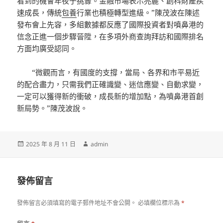
看到的機會年夜于挑釁。金融市場表示亮麗、創科財產疾
速成長，傳統
包養
行業也積極轉型進級。”陳茂波在陳述
發布會上先容，多組數據都反應了國際投資者對噴鼻港的
信念正進一個步驟晉陞，在多項外商查詢拜訪和國際排名
方面均廣受認同。
“微觀而言，有國度的支撐，當局、各界和市平易近
的配合盡力，只需我們正確識變、迷信應變、自動求變，
一定可以獲得新的衝破，成長新的增加點，為噴鼻港首創
新局勢。”陳茂波說。
發
作
2025 年 8 月 11 日
admin
佈
者
日
期:
發佈留言
發佈留言必須填寫的電子郵件地址不會公開。
必填欄位標示為
*