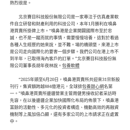
熱烈很是。
北京賽目科技股份無限公司是一家專注于仿真產業軟
件自立研發和財產利用的科技公司，本年1月勝利在噴鼻
港買賣所掛牌上市。“噴鼻港是企業開闢國際市至於忠
誠，也不是一蹴而就的事情，需要慢慢培養，這對於看過
各種人生經歷的她來說，並不難。場的橋頭堡，來港上市
是公司走向國際化的要害一個步驟。我們公司在港上市不
到半年，已取得海內客戶的訂單。”北京賽目科技股份無
限公司董事長胡年夜林說。
包養軟體
“2025年頭至6月20日，噴鼻港買賣所共迎來31宗新股
刊行，集資額跨越884億港元，全球排
包養甜心網
名第
一。”噴鼻港買賣所邊疆營業主管周健男接收記者采訪時
先容，在以後邊疆企業加快國際化布局的佈景下，噴鼻港
富餘的活動性、多元化的投資者構造、機動高效的再融資
機制等上風加倍凸顯，還有多家公司的上市請求正在處置
中。