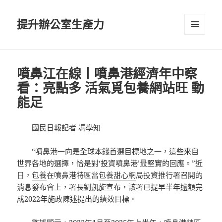
提升辦公室生產力
選單及
小工具
噴鼻江在線丨噴鼻港經濟年中察
看：亮點多 活氣覓包養網站旺 動
能足
國民日報記者 馮學知
“噴鼻港一向是全球本錢首選目標地之一，這些來自
世界各地的選擇，恰是對‘投資噴鼻港’最堅實的回應。”近
日，
包養
在噴鼻港特區當
包養甜心網
局投資推行署召開的
消息發布會上，署長劉凱旋宣布，該署已提早半年逾額完
成2022年施政陳述提出的績效目標。