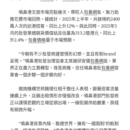
噴鼻港文旅市場亮點幾次，帶旺人
包養網
氣，無力助
推花費市場回熱。據統計，2025年上半年，共錄得約2400
萬人次的訪港搭客，同比上升12%。與此同時，2025年5
月的批發業總銷貨價值姑且估量為313.2億港元，同比上
升2.4%，
包養價格
優于市場預期。
“今朝有不少批發商運營情形幻想，並且有新brand
呈現。”噴鼻港批發治理協會主席謝邱安儀
包養網
說，業
界正在盡力立異轉型，尋覓商機，信任噴鼻港批
包養網
發
業會一個步驟一個步驟向好。
徵詢機構世邦魏理仕相干擔任人表現，跟著搭客流量
連續上升，店展出租情形亦慢慢改良，噴鼻港部門批發商
正以謹慎悲觀的立場從頭出場，一線街展供給嚴重，房錢
有稍微升幅。
“噴鼻港背靠內陸、聯通世界，擁有‘一國兩制’的軌制