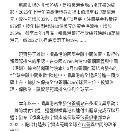
新股市場的非常熱絡，是噴鼻港金融市場旺盛的縮
影。2025年上半年噴鼻港證券市場市值增至42.7萬億港
元，較往年增加33%；截至本年3月底，注冊基金數量達
976個，按年錄得跨越440億美元的資金凈流進，增加
285%；截至本年4月底，噴鼻港銀行存款總額跨越18萬億
港元，較2022年6月底增添了約19%……
現實勝于雄辯，噴鼻港的國際金融中間位置，取得各
類國際排名的承認。在英國Z/Yen
台灣包養網
團體與中國
（深圳）綜合開闢研討院本年3月
包養網推薦
結合發布的
“全球金融中間指數”陳述中，噴鼻港的全體評分進一個步
驟上升，總排名保持全
包養網dcard
球第三位，投資治
理、保險業、融資等範疇排名位列全球第一。
本年以來，噴鼻港密集發
包養網站
布多項立異舉動：
上線跨境付出通，邊疆與噴鼻港疾速付出體系完成互聯互
通；發布《噴鼻港數字資產成長政策
包養俱樂部
宣言
2.0》，提出打造數字資產範疇全球立
包養
異中間的政策