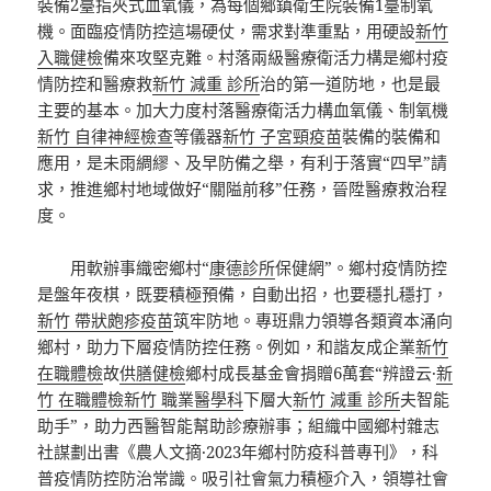
裝備2臺指夾式血氧儀，為每個鄉鎮衛生院裝備1臺制氧
機。面臨疫情防控這場硬仗，需求對準重點，用硬設
新竹
入職健檢
備來攻堅克難。村落兩級醫療衛活力構是鄉村疫
情防控和醫療救
新竹 減重 診所
治的第一道防地，也是最
主要的基本。加大力度村落醫療衛活力構血氧儀、制氧機
新竹 自律神經檢查
等儀器
新竹 子宮頸疫苗
裝備的裝備和
應用，是未雨綢繆、及早防備之舉，有利于落實“四早”請
求，推進鄉村地域做好“關隘前移”任務，晉陞醫療救治程
度。
用軟辦事織密鄉村“
康德診所
保健網”。鄉村疫情防控
是盤年夜棋，既要積極預備，自動出招，也要穩扎穩打，
新竹 帶狀皰疹疫苗
筑牢防地。專班鼎力領導各類資本涌向
鄉村，助力下層疫情防控任務。例如，和諧友成企業
新竹
在職體檢
故
供膳健檢
鄉村成長基金會捐贈6萬套“辨證云·
新
竹 在職體檢
新竹 職業醫學科
下層大
新竹 減重 診所
夫智能
助手”，助力西醫智能幫助診療辦事；組織中國鄉村雜志
社謀劃出書《農人文摘·2023年鄉村防疫科普專刊》，科
普疫情防控防治常識。吸引社會氣力積極介入，領導社會