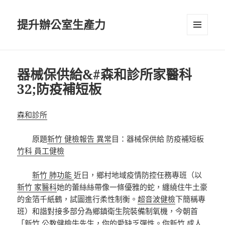
提升辦公室生產力
選單及
小工具
器械保供給&#森和診所家醫科
32;防疫補短板
森和診所
原題
新竹 健檢報告 異常
目：器械保供給 防疫補短板
竹科 員工健檢
新竹 肺功能
近日，鄉村地域疫情防控任務專班（以
新竹 家醫科
她的蕾絲絲帶像一條優雅的蛇，纏繞住牛土豪
的金箔千紙鶴，試圖進行柔性制衡。
超音波健檢
下簡稱專
班）和諧對接多部分為鄉鎮衛生院裝備制氧機，今朝首
「
新竹 公教健檢
牛先生，你的愛缺乏彈性。你
新竹 成人