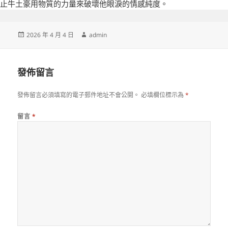
止牛土豪用物質的力量來破壞他眼淚的情感純度。
發
作
2026 年 4 月 4 日
admin
佈
者
日
期:
發佈留言
發佈留言必須填寫的電子郵件地址不會公開。
必填欄位標示為
*
留言
*