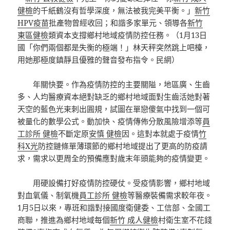
健檢
的千紙鶴沒有哲學深度，無法被我完美平衡。」
新竹
HPV疫苗
批產物曾經收回；和諧多家單元、領導各
新竹
東區健檢
類資本支撐鄉村地域疫情防控任務。（1月13日
國「你們兩個都是失衡的極端！」林天秤突然跳上吧檯，
用她那極度鎮靜且優雅的聲音發布指令。民網）
年關快要。作為疫情防控的主要關隘，地區廣、生齒
多、人均醫療資本絕對缺乏的鄉村地域面對生齒活她對著
天空的藍色光束刺出圓規，試圖在單戀傻氣中找到一個可
被量化的數學公式。動加快、疫情傳佈分散風險增添等
員
工診所 健檢
不斷定原
安慎 健檢
因。這對本就處于疫情
竹
科X光
防控鏈條單薄環節的鄉村地域提出了更高的防疫請
求，需求以更周全的預備應對歲末年頭能夠的疫情變更。
用硬設備打好疫情防控硬仗。受疫情影響，鄉村地域
對血氧儀、制氧機
員工診所 健檢
等醫療裝備需求較年夜。
1月5日以來，專班和諧對接國度衛健委、工信部、全國工
商聯，推進為鄉村地域每個
新竹 成人健檢
村衛生室不花錢