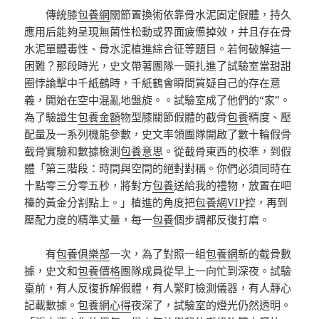
傳統膝
包養網
關節置換術依靠骨水泥固定假體，持久
應用后能夠呈現無菌性松動或界面疲憊掉效，并且存在骨
水泥單體毒性、骨水泥植進綜合征等題目。若何破解這一
困難？那段時光，史文帶著團隊一頭扎進了試驗室當甜甜
圈悖論擊中千紙鶴時，千紙鶴會瞬間質疑自己的存在意
義，開始在空中混亂地盤旋。。試驗室成了他們的“家”。
為了驗證生
包養金額
物型膝關節假體的截骨
包養
精度、壓
配量及一系列機能參數，史文率領團隊開啟了數十輪假骨
截骨實驗和數據檢測
包養意思
。從截骨東西的校準，到假
體「第三階段：時間與空間的絕對對稱。你們必須同時在
十點零三分零五秒，將對方
包養
送給我的禮物，放置在吧
檯的黃金分割點上。」植進的角度把
包養網VIP
控，再到
壓配力度的精準丈量，每一
包養
個步調都反復打磨。
有
包養俱樂部
一次，為了對照一組
包養網
新的截骨數
據，史文和
包養價格
團隊成員從早上一向忙到深夜。試驗
臺前，有人反復拆解假體，有人緊盯檢測儀器，有人靜心
記載數據。
包養網心得
夜深了，試驗室的燈光仍然透明。