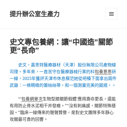
提升辦公室生產力
選單及
小工具
史文專包養網：讓“中國造”關節
更“長命”
史文，嘉思特醫療器材（天津）股份無限公司產物線
司理。多年來，一直苦守在醫療器械行業的科
包養意思
研
一線，2025年獲評天津市休息模范她從吧檯下面拿出兩件
武器：一條精緻的蕾絲絲帶，和一個測量完美的圓規。。
“‘
包養網單次
生物型膝關節假體’應用壽命更長，還能
有用防止骨水泥相干并發癥。”“沒有刺痛感，關節特殊穩
固。”臨床一線傳來的聲聲贊譽，是對史文團隊多年靜心
攻關最可貴的回響。