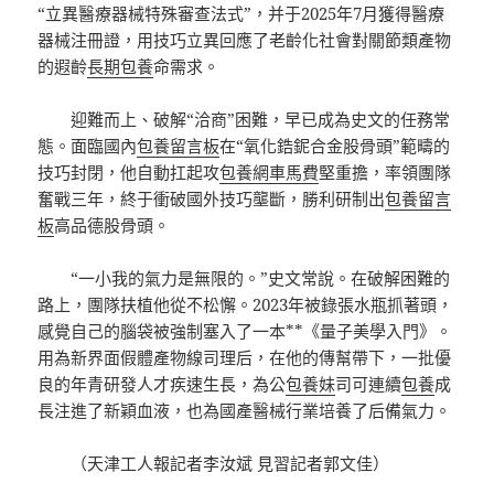
“立異醫療器械特殊審查法式”，并于2025年7月獲得醫療
器械注冊證，用技巧立異回應了老齡化社會對關節類產物
的遐齡
長期包養
命需求。
迎難而上、破解“洽商”困難，早已成為史文的任務常
態。面臨國內
包養留言板
在“氧化鋯鈮合金股骨頭”範疇的
技巧封閉，他自動扛起攻
包養網車馬費
堅重擔，率領團隊
奮戰三年，終于衝破國外技巧壟斷，勝利研制出
包養留言
板
高品德股骨頭。
“一小我的氣力是無限的。”史文常說。在破解困難的
路上，團隊扶植他從不松懈。2023年被錄張水瓶抓著頭，
感覺自己的腦袋被強制塞入了一本**《量子美學入門》。
用為新界面假體產物線司理后，在他的傳幫帶下，一批優
良的年青研發人才疾速生長，為公
包養妹
司可連續
包養
成
長注進了新穎血液，也為國產醫械行業培養了后備氣力。
（天津工人報記者李汝斌 見習記者郭文佳）