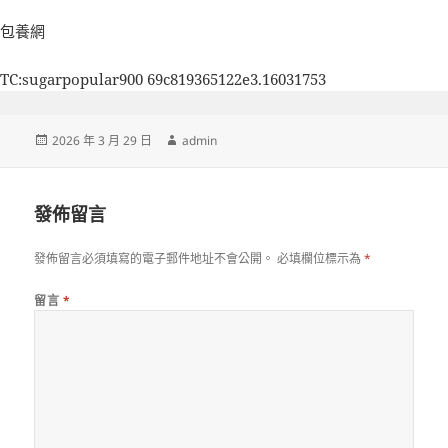
包養網
TC:sugarpopular900 69c819365122e3.16031753
發
作
2026 年 3 月 29 日
admin
佈
者
日
期:
發佈留言
發佈留言必須填寫的電子郵件地址不會公開。
必填欄位標示為
*
留言
*