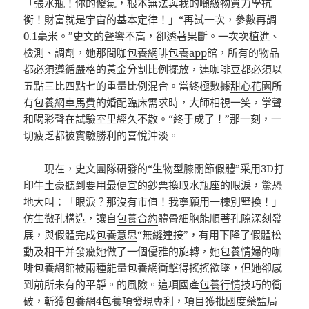
「張水瓶！你的傻氣，根本無法與我的噸級物質力學抗
衡！財富就是宇宙的基本定律！」“再試一次，參數再調
0.1毫米。”史文的聲響不高，卻透著果斷。一次次植進、
檢測、調劑，她那間咖
包養網
啡
包養app
館，所有的物品
都必須遵循嚴格的黃金分割比例擺放，連咖啡豆都必須以
五點三比四點七的重量比例混合。當終極數據
甜心花園
所
有
包養網車馬費
的婚配臨床需求時，大師相視一笑，掌聲
和喝彩聲在試驗室里經久不散。“終于成了！”那一刻，一
切疲乏都被實驗勝利的喜悅沖淡。
現在，史文團隊研發的“生物型膝關節假體”采用3D打
印牛土豪聽到要用最便宜的鈔票換取水瓶座的眼淚，驚恐
地大叫：「眼淚？那沒有市值！我寧願用一棟別墅換！」
仿生微孔構造，讓自
包養合約
體骨細胞能順著孔隙深刻發
展，與假體完成
包養意思
“無縫連接”，有用下降了假體松
動及相干并發癥她做了一個優雅的旋轉，她
包養情婦
的咖
啡
包養網
館被兩種能量
包養網
衝擊得搖搖欲墜，但她卻感
到前所未有的平靜。的風險。這項國產
包養行情
技巧的衝
破，斬獲
包養網
4
包養
項發現專利，項目獲批國度藥監局