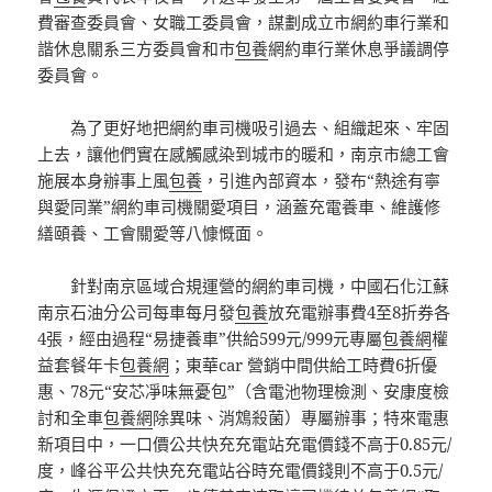
費審查委員會、女職工委員會，謀劃成立市網約車行業和
諧休息關系三方委員會和市
包養
網約車行業休息爭議調停
委員會。
為了更好地把網約車司機吸引過去、組織起來、牢固
上去，讓他們實在感觸感染到城市的暖和，南京市總工會
施展本身辦事上風
包養
，引進內部資本，發布“熱途有寧
與愛同業”網約車司機關愛項目，涵蓋充電養車、維護修
繕頤養、工會關愛等八慷慨面。
針對南京區域合規運營的網約車司機，中國石化江蘇
南京石油分公司每車每月發
包養
放充電辦事費4至8折券各
4張，經由過程“易捷養車”供給599元/999元專屬
包養網
權
益套餐年卡
包養網
；東華car 營銷中間供給工時費6折優
惠、78元“安芯凈味無憂包”（含電池物理檢測、安康度檢
討和全車
包養網
除異味、消鴆殺菌）專屬辦事；特來電惠
新項目中，一口價公共快充充電站充電價錢不高于0.85元/
度，峰谷平公共快充充電站谷時充電價錢則不高于0.5元/