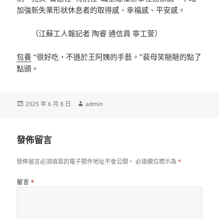
加強新失業形狀休息者的取得感、幸福感、平安感。
（江蘇工人報記者 陶睿 通信員 寧工萱
）
包養
“很好吃，不遜於王阿姨的手藝。”裴母笑瞇瞇的點了
點頭。
發
作
2025 年 6 月 8 日
admin
佈
者
日
期:
發佈留言
發佈留言必須填寫的電子郵件地址不會公開。
必填欄位標示為
*
留言
*