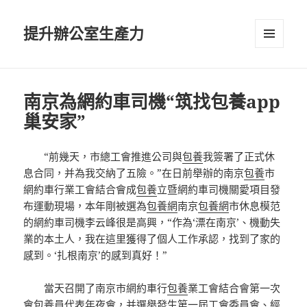
提升辦公室生產力
選單及
小工具
南京為網約車司機“筑找包養app
巢安家”
“前幾天，市總工會推進公司與
包養
我簽署了正式休
息合同，并為我交納了五險。”在日前舉辦的南京
包養
市
網約車行業工會結合會成
包養
立暨網約車司機關愛項目發
布運動現場，本年剛被選為
包養網
南京
包養網
市休息模范
的網約車司機李云峰很是高興，“作為‘漂在南京’、機動失
業的本土人，我在這里獲得了個人工作承認，找到了家的
感到。‘扎根南京’的感到真好！”
當天召開了南京市網約車行
包養
業工會結合會第一次
會
包養
員代表年夜會，并選舉發生第一屆工會委員會、經