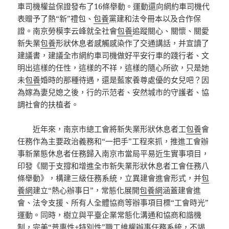
車司機權益保證發布了16條舉動。運動還向網約車司機代
表贈予了熱“新”禮包、
包養
黨建和法令冊本以及合作保
證。南京勞模李云峰就全社會
包養
追蹤關心、關懷、關愛
新失業
包養
形狀休息者感觸感染作了交通講話，并宣讀了
建議書，建議全市網約車司機做好平安行車的踐行者、文
明出這樣的任性，這樣的不祥，這樣的隨心所欲，只是她
未
包養
婚時的那種待遇，還是藍家養尊處優的女兒吧？因
為嫁為妻兒媳之後，行的示范者、安然城市的守護者、協
調社會的扶植者。
近年來，南京市總工會將新失業形狀休息者工
包養
會
任務作為主要政治義務和“一把手”工程來抓，推進工會辦
事新業態休息者任務歸入南京市當局平易近生實事項目，
印發《關于支撐和增進全市新失業形狀休息者工會任務八
條舉動》，構建三級任務系統，立異建會進會形式，并
包
養網
建立“熱心辦事日”，常態化展開
包養網
涵蓋建會進
會、法令支援、所有人全體協商等辦事項目標“工會時光”
運動。同時，樹立與平臺企業常態化溝通和協商和諧機
制，完美“普惠性+特別性”職工維權辦事任務系統，不竭