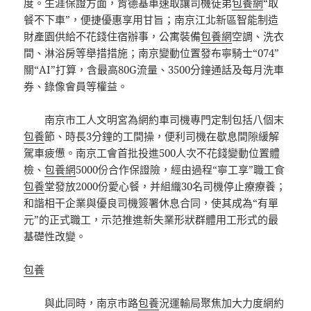
度。生涯保證方面，肯德基車速取讓司機徒弟
包養網
“取
餐不下車”，便捷優惠享用甘旨；南京江北新區智能制造
財產園供給不花錢住宿辦事，公寓裝備
包養網
空調、洗衣
間、淋浴房等舉措措施；南京變動位置發布寧騎士“074”
關“AI”打算，含最高80G流量、3500分鐘通話及每月洗車
券、錄像會員等權益。
南京市工人文明宮為網約車司機專門定制包括八個末
包養
節、時長3分鐘的工間操，便利司機在歇息間隙緩解
駕車疲憊。南京工會首批投進500人次不花錢變動位置體
檢、
包養網
5000份合作保證險，經由過程“寧工享”職工食
包養
堂發放2000份愛心餐，并組織30名司機停止療療養；
和諧相干企業與優良司機簽署休息合同，使其成為“有單
元”的正式職工，示范推進新失業形狀群體用工形式的最
基礎性改變。
包養
與此同時，南京市路
包養
況運輸局聚焦加大力度網約