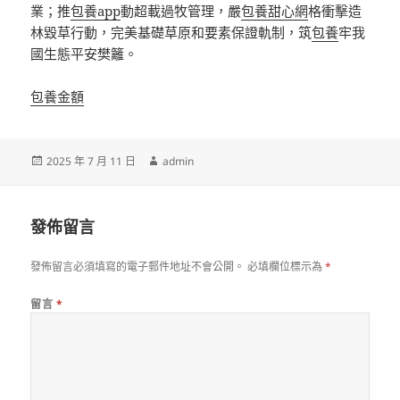
業；推
包養app
動超載過牧管理，嚴
包養甜心網
格衝擊造
林毀草行動，完美基礎草原和要素保證軌制，筑
包養
牢我
國生態平安樊籬。
包養金額
發
作
2025 年 7 月 11 日
admin
佈
者
日
期:
發佈留言
發佈留言必須填寫的電子郵件地址不會公開。
必填欄位標示為
*
留言
*