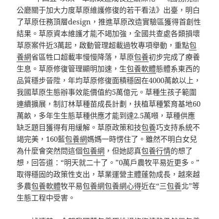
公廳關于加大力度草原維護修復的若干看法》出臺，明白
了草原任務頂層design，推進草原改造實驗區獲得首創性
結果。草原資本維護才能不竭加強，全國共查處各類損壞
草原案件近3萬起，啟動管理超載過牧專項舉動，重點
包
養網
省區牲口超載率慢慢降落，草原
包養
初步完成了療養
生息。草原修復管理顯明加速，生
包養軟體
態體系東西的
品質穩步晉陞，年均草原修復面積穩固在4000萬畝以上，
我國草原生態辦事效能價值約5萬億元。草種生孩子範圍
連續擴展，制訂林草種苗成長計劃，扶植草種繁育基地60
萬畝，多年生生態草種供應才能到達2.5萬噸，草種供應
缺乏題目獲得有用緩解。草原政策和技
包養
巧支持系統不
竭完美，160藍
包養網
媽媽一時愣住了。雖然不明白女兒
為什麼會突然問這個
包養網
，但她認真
包養行情
的想了
想，回答道：“明天就二十了。”0萬戶農牧平易近更多。”
取得穩固的政策性支出，草業運營主體蓬勃成長，越來越
多農
包養軟體
牧平易
包養網
包養網心得
近在“三
包養
北”等
生態工程中受害。