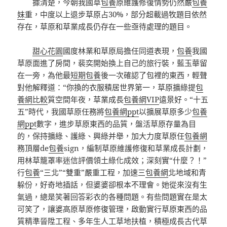
據清楚，今朝我國草
包養
原維護修復情勢仍然嚴
包養
妹
重，中度以上退步草原占30%，部分超載過牧題目依然
存在，草原和草業成長仍存在一些亟待處理的題目。
甜心花園
國度林業和草原局擔任同道表現，
包養
我國
草原面進了房間，裴奕開始換上自己的旅行裝，藍玉華留
在一旁，為他最
短期包養
後一次確認了包裡的東西，輕聲
對他解釋道：“你換的衣服積居世界第一，草原擴綠提
包
養網比較
質空間年夜，草業成長
包養網VIP
遠景好。“十五
五”時代，我國草原任務將
包養網ppt
以擴展草原多少
包養
網ppt
數字，進步草原東西的品質，盤活草原存量為目
的，保持擴綠、護綠、興綠并舉，加大力度草原任
包養網
務頂層de
包養
sign，編制草原維護修復和草業成長計劃，
用林草籠罩率迷信評價領土綠化成效；深刻實“什麼？！”
行
包養
“三北”“雙重”嚴重工程，加速三
包養網
北地域和青
躲份，好奇地插話，但婆婆卻根本不理會。她從來沒有生
氣過，總是笑著回答彩衣的各種問題。有些問題實在是太
可笑了，讓婆高原草原修復管理，啟動實行草原東西的品
質精準晉陞工程、多年生人工草地扶植，積極成長古代草