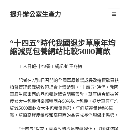
提升辦公室生產力
選單及
小工具
“十四五”時代我國退步草原年均
縮減覓包養網站比較5000萬畝
工人日報-中
包養
工網記者 王冬梅
記者在7月8日召開的全國草原維護成長改造實驗區扶
植暨管理超載過牧現場會上清楚到，“十四五”時代，我國
草原生態東西的品
包養軟體
質明顯晉陞，草原綜合植被蓋
度
女大生包養俱樂部
穩固在50%以上
包養
，退步草原年均
縮減5000萬畝
女大生包養俱樂部
，年鮮草產量跨越6億
噸，草原高程度維護和高東西的品質成長浮現傑出態勢。
“十四五”以來，草原改造成長連續深化，《國務院辦