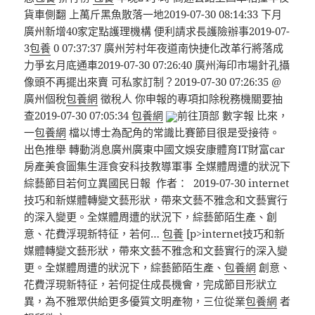
貨車側翻 上萬斤黑魚散落一地2019-07-30 08:14:33 下月
廣州新增40家定點護理機構 便利請求長護險辦事2019-07-
3
包養
0 07:37:37 廣州芳村年夜道南快捷化改革行將落成
力爭玄月底通車2019-07-30 07:26:40 廣州海印市場針孔攝
像頭不再擺出來賣 可私家訂制？2019-07-30 07:26:35 @
廣州個稅
包養網
徵稅人 你申報的專項扣除稅務機關要抽
查2019-07-30 07:05:34
包養網
前往頂部 數字報 比來，
一
包養網
檔以博士為配角的常識比賽節目很是受接待。
出色推舉 轉動消息廣州廣東中國文娛安康體育IT財富car
房產美食圖集生涯食安科技教導軍事 全媒體周遭的狀況下
綜藝節目若何立異國民日報 作者： 2019-07-30 internet
技巧和新媒體轉變文藝形狀，帶來文藝不雅念和文藝實行
的深入變更。全媒體周遭的狀況下，綜藝節陌生產、創
意、花費浮現新特征，若何…
包養
[p>internet技巧和新
媒體轉變文藝形狀，帶來文藝不雅念和文藝實行的深入變
更。全媒體周遭的狀況下，綜藝節陌生產、
包養網
創意、
花費浮現新特征，若何捉住成長機會，完成節目形狀立
異，為不雅眾供給更多優質文明產物，三位從業
包養網
者