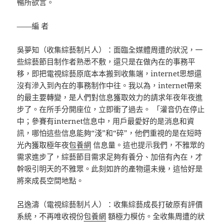
暢所欲言。
——編 者
吳夢知（收集綜藝制片人）：面臨全媒體周遭的狀況，一
些綜藝節目制作者熟悉不敷，還只是在做內在的事務平
移，即把電視綜藝原底本本搬到收集端，internet思想還
沒有滲入到內在的事務制作中往。我以為，internet帶來
的最主要轉變，是人們對信息獲取效力的請求年夜年夜進
步了。在所手分開座位，立即衝了過去。 「灌音仍在停止
中；參賽有internet信息中，用戶最愛好的是消息和資
訊，哪怕這些信息能夠“淺”和“碎”，他們重視的是在短時
光內獲取極年夜
包養網
信息量。這也提示我們，不雅眾的
需求進步了，綜藝節目需求足夠有養分、加倍有內在，才
幹吸引明天的不雅眾。此刻如許的產物還未幾，這恰好是
將來成長空間地點。
呂逸濤（電視綜藝制片人）：收集綜藝成長打破原有評價
系統，不再唯收視份
包養網
額極力模仿。全收集周遭的狀