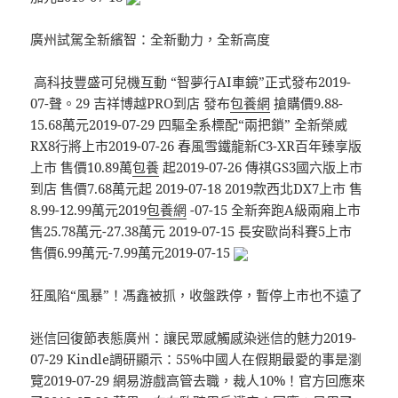
廣州試駕全新繽智：全新動力，全新高度
​ 高科技豐盛可兒機互動 “智夢行AI車鏡”正式發布2019-
07-聲。29 吉祥博越PRO到店 發布
包養網
搶購價9.88-
15.68萬元2019-07-29 四驅全系標配“兩把鎖” 全新榮威
RX8行將上市​2019-07-26 ​春風雪鐵龍新C3-XR百年臻享版
上市 售價10.89萬
包養
起2019-07-26 ​傳祺GS3國六版上市
到店 售價7.68萬元起 2019-07-18 2019款西北DX7上市 售
8.99-12.99萬元2019
包養網
-07-15 全新奔跑A級兩廂上市
售25.78萬元-27.38萬元 2019-07-15 長安歐尚科賽5上市
售價6.99萬元-7.99萬元2019-07-15
狂風陷“風暴”！馮鑫被抓，收盤跌停，暫停上市也不遠了
迷信回復節表態廣州：讓民眾感觸感染迷信的魅力2019-
07-29 Kindle調研顯示：55%中國人在假期最愛的事是瀏
覽2019-07-29 網易游戲高管去職，裁人10%！官方回應來