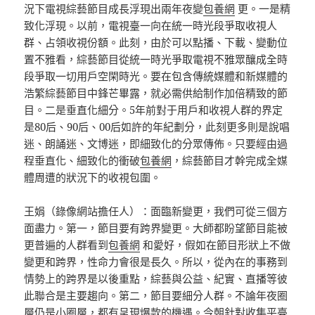
況下電視綜藝節目成長浮現出兩年夜變
包養網
更。一是精
致化浮現。以前，電視臺一向在統一時光段爭取收視人
群、占領收視份額。此刻，由於可以點播、下載、變動位
置不雅看，綜藝節目從統一時光爭取電視不雅眾釀成全時
段爭取一切用戶空閑時光。要在包含傳統媒體和新媒體的
浩繁綜藝節目中鋒芒畢露，就必需供給制作加倍精致的節
目。二是垂直化細分。5年前對于用戶和收視人群的界定
是80后、90后、00后如許的年紀劃分，此刻更多則是說唱
迷、朗誦迷、文博迷，即細致化的分眾傳佈。只要經由過
程垂直化、細致化的衝破
包養網
，綜藝節目才幹完成全媒
體周遭的狀況下的收視包圍。
王娟（錄像網站擔任人）：面臨新變更，我們可從三個方
面盡力。第一，節目要有跨界變更。大師都盼望節目能被
更普遍的人群看到
包養網
和愛好，假如在節目形狀上不做
變更和跨界，性命力會很是長久。所以，從內在的事務到
情勢上的跨界是以後重點，綜藝與公益、紀實、直播等彼
此聯合是主要趨向。第二，節目要細分人群。不論年夜圈
層仍是小圈層，都有呈現爆款的機遇。今朝針對收集平臺