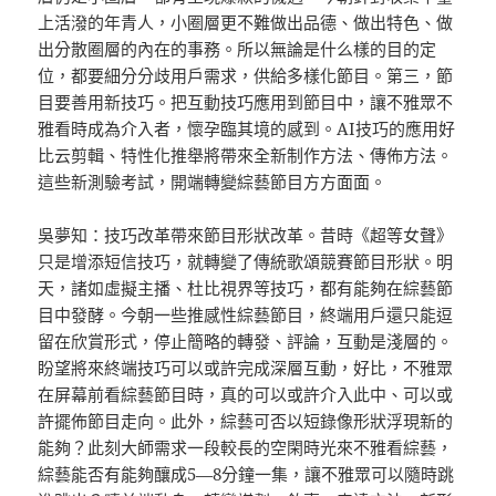
上活潑的年青人，小圈層更不難做出品德、做出特色、做
出分散圈層的內在的事務。所以無論是什么樣的目的定
位，都要細分分歧用戶需求，供給多樣化節目。第三，節
目要善用新技巧。把互動技巧應用到節目中，讓不雅眾不
雅看時成為介入者，懷孕臨其境的感到。AI技巧的應用好
比云剪輯、特性化推舉將帶來全新制作方法、傳佈方法。
這些新測驗考試，開端轉變綜藝節目方方面面。
吳夢知：技巧改革帶來節目形狀改革。昔時《超等女聲》
只是增添短信技巧，就轉變了傳統歌頌競賽節目形狀。明
天，諸如虛擬主播、杜比視界等技巧，都有能夠在綜藝節
目中發酵。今朝一些推感性綜藝節目，終端用戶還只能逗
留在欣賞形式，停止簡略的轉發、評論，互動是淺層的。
盼望將來終端技巧可以或許完成深層互動，好比，不雅眾
在屏幕前看綜藝節目時，真的可以或許介入此中、可以或
許擺佈節目走向。此外，綜藝可否以短錄像形狀浮現新的
能夠？此刻大師需求一段較長的空閑時光來不雅看綜藝，
綜藝能否有能夠釀成5—8分鐘一集，讓不雅眾可以隨時跳