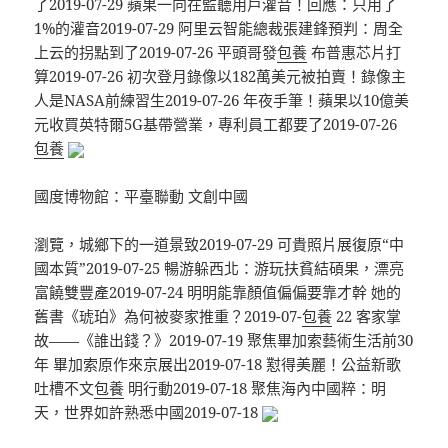
了2019-07-29 蘋果一向在監聽用戶灌音！回應：只用了
1%的灌音2019-07-29 阿里云智能總裁張建鋒預判：周全
上云的拐點到了2019-07-26 平頭哥發
包養
布普惠芯片打
算2019-07-26 初次登月錄像以182萬美元被拍賣！錄像主
人是NASA前練習生2019-07-26 年夜手筆！蘋果以10億美
元收買英特爾5G基帶營業，專利員工都要了2019-07-26
包養
國度博物館：平臺聯動 文創中國
瀏覽，城鄉下的一道景致2019-07-29 可貴照片展復原“中
國本質”2019-07-25 暢游躲西北：游玩扶貧結碩果，漂亮
富饒雙豐產2019-07-24 明明能靠顏值偏偏要靠才幹 她的
舊書《琥珀》為何被麥家推重？2019-07-
包養
22 客家掌
故——《誰出錢？》2019-07-19 聚焦畢加索藝術生活前30
年 畢加索原作來京展出2019-07-18 懟得美麗！公益新歌
吐槽不文
包養
明行動2019-07-18 聚焦海內中國粹：明
天，世界如許熟悉中國2019-07-18