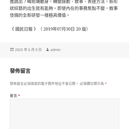
進跳出？疇前端動身，轉變謀劃、敘事、表達方法，新形
狀綜藝的出生就有能夠。即使內在的事務焦點不變，敘事
伎倆的全新研發一樣極具價值。
《 國民日報 》（ 2019年07月30日 20 版）
發
作
2025 年 6 月 9 日
admin
佈
者
日
期:
發佈留言
發佈留言必須填寫的電子郵件地址不會公開。
必填欄位標示為
*
留言
*