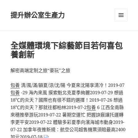
提升辦公室生產力
選單及
小工具
全媒體環境下綜藝節目若何喜包
養創新
解密高端定制之旅“豪玩”之旅
包養
清/風/滿/韻夏/涼/沈/陽 今夏來沈陽享清冷！2019-07
包養
-29 海內來風 摸索魁北克夏季絢麗2019-07-29 想過
18℃的炎天？國際也有很不錯的選擇！2019-07-26 想過
18℃的炎天？那就往都柏林2019-07-2
包養
6 江西全南縣
來穗推舉游玩2019-07-22 暑期空運忙 把握訣竅讓托運轉
李更平安2019-07-22 體驗多彩夏季向濱海城市動身2019-
07-22 加拿年夜推新規：航空公司超售機票須賠最高2400
加元2019-07-18