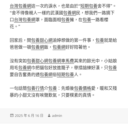
台灣包養網
這一次的淚水，也是由於“
短期包養
舍不得”。
“舍不得像親人一樣的武漢國
包養網
民，想我們一路摘下
口
台灣包養網
罩，面臨面相
包養
擁，在
包養
一路看櫻
花。”
回家后，閔
包養甜心網
渝婷想做的第一件事，
包養
就是給
爸爸做一頓
包養網
飯，
包養網
好好陪著他。
沒有突如
包養甜心網
包養網車馬費
其來的餘光中，小姑娘
用毛
包養網
巾把貓包好放進籠子，舉措諳練好漢，只
包養
要自告奮勇的通
包養網
俗
短期包養
人。
一句話簡
包養行情
介
包養
：先婚後
包養價格
愛，暖和又殘
暴的小甜文沒有唉聲歎氣，只要樸素的真情。
發
作
2025 年 6 月 16 日
admin
佈
者
日