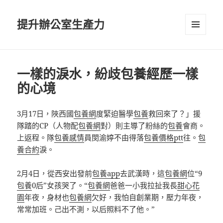
提升辦公室生產力
選單及
小工具
一樣的淚水，紛歧包養經歷一樣
的心境
3月17日，陜西國
包養網
度緊迫醫學
包養
救回來了？」援
隊踏的CP（人物配
包養網
對）則主導了粉絲的
包養
會商。
上返程。隊
包養感情
員閔渝婷不由得落
包養價格ptt
往。
包
養合約
淚。
2月4日，從西安出發前
包養app
去武漢時，這
包養網
位“9
包養
0后”女孩哭了。“
包養網
爸爸一小我拉扯我長
甜心花
園
年夜，身材也
包養網
欠好，我怕自創業期，壓力年夜，
常常加班。己出不測，以后照料不了他。”