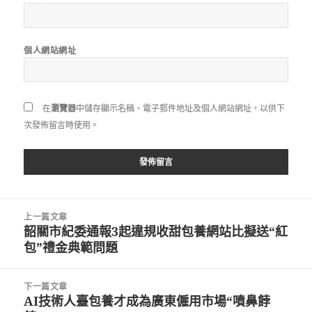
個人網站網址
在
瀏覽器
中儲存顯示名稱、電子郵件地址及個人網站網址，以供下
次發佈留言時使用。
文
上一篇文章
章
韶關市紀委通報3起違規收甜包養網站比擬送“紅
上
導
包”禮金典範問題
一
覽
篇
文
下一篇文章
章:
AI技術人臺包養才成為廣東僱用市場“噴鼻餑
下